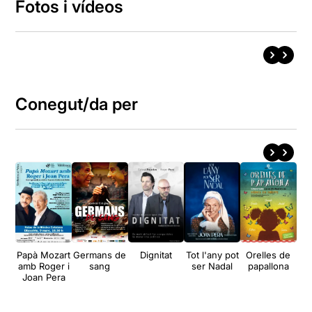
Fotos i vídeos
Conegut/da per
Papà Mozart
Germans de
Dignitat
Tot l'any pot
Orelles de
C
amb Roger i
sang
ser Nadal
papallona
c
Joan Pera