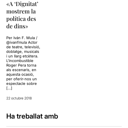
«A ‘Dignitat’
mostrem la
política des
de dins»
Per Iván F. Mula /
@ivanfmula Actor
de teatre, televisió,
doblatge, musicals
i un llarg etcètera.
L’incombustible
Roger Pera torna
als escenaris, en
aquesta ocasió,
per oferir-nos un
espectacle sobre
[…]
22 octubre 2018
Ha treballat amb