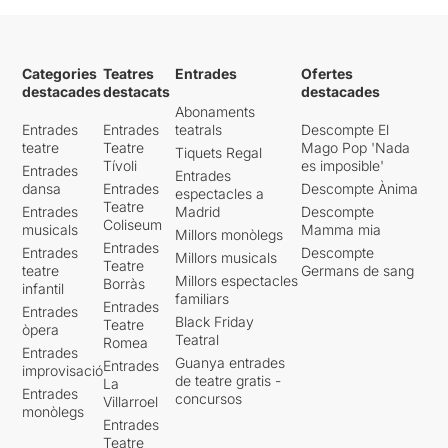
Categories
Teatres
Entrades
Ofertes
destacades
destacats
destacades
Abonaments
Entrades
Entrades
teatrals
Descompte El
teatre
Teatre
Mago Pop 'Nada
Tiquets Regal
Tívoli
es imposible'
Entrades
Entrades
dansa
Entrades
Descompte Ànima
espectacles a
Teatre
Entrades
Madrid
Descompte
Coliseum
musicals
Mamma mia
Millors monòlegs
Entrades
Entrades
Descompte
Millors musicals
Teatre
teatre
Germans de sang
Millors espectacles
Borràs
infantil
familiars
Entrades
Entrades
Black Friday
Teatre
òpera
Teatral
Romea
Entrades
Guanya entrades
Entrades
improvisació
de teatre gratis -
La
Entrades
concursos
Villarroel
monòlegs
Entrades
Teatre