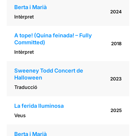
Berta i Marià
2024
Intèrpret
A tope! (Quina feinada! – Fully
Committed)
2018
Intèrpret
Sweeney Todd Concert de
Halloween
2023
Traducció
La ferida lluminosa
2025
Veus
Berta i Marià