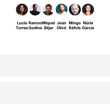
Lucía
Ramon
Miquel
Joan
Mingo
Núria
Octavi
Torres
Godino
Sitjar
Olivé
Ràfols
García
Pujades