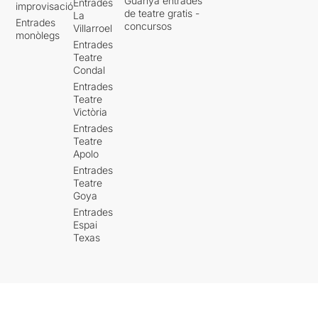
Guanya entrades
Entrades
improvisació
de teatre gratis -
La
Entrades
concursos
Villarroel
monòlegs
Entrades
Teatre
Condal
Entrades
Teatre
Victòria
Entrades
Teatre
Apolo
Entrades
Teatre
Goya
Entrades
Espai
Texas