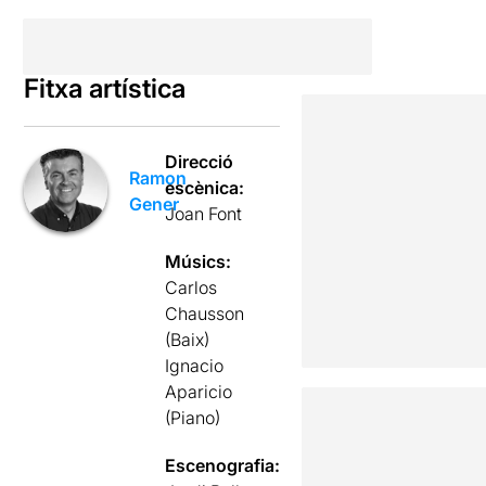
Fitxa artística
Direcció
Ramon
escènica:
Gener
Joan Font
Músics:
Carlos
Chausson
(Baix)
Ignacio
Aparicio
(Piano)
Escenografia: