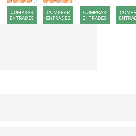
romput
Gray
Stones
Conc
COMPRAR
COMPRAR
COMPRAR
COMP
Tribute
de
ENTRADES
ENTRADES
ENTRADES
ENTRA
cambr