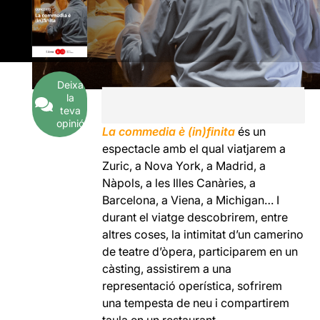
Deixa
la
teva
opinió
La commedia è (in)finita
és un
espectacle amb el qual viatjarem a
Zuric, a Nova York, a Madrid, a
Nàpols, a les Illes Canàries, a
Barcelona, a Viena, a Michigan… I
durant el viatge descobrirem, entre
altres coses, la intimitat d’un camerino
de teatre d’òpera, participarem en un
càsting, assistirem a una
representació operística, sofrirem
una tempesta de neu i compartirem