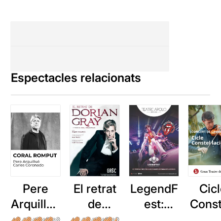
Espectacles relacionats
Pere
El retrat
LegendF
Cic
Arquillué
de
est:
Const
: Coral
Dorian
Rolling
acio