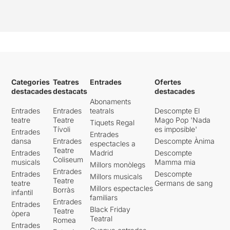
Categories
Teatres
Entrades
Ofertes
destacades
destacats
destacades
Abonaments
Entrades
Entrades
teatrals
Descompte El
teatre
Teatre
Mago Pop 'Nada
Tiquets Regal
Tívoli
es imposible'
Entrades
Entrades
dansa
Entrades
Descompte Ànima
espectacles a
Teatre
Entrades
Madrid
Descompte
Coliseum
musicals
Mamma mia
Millors monòlegs
Entrades
Entrades
Descompte
Millors musicals
Teatre
teatre
Germans de sang
Millors espectacles
Borràs
infantil
familiars
Entrades
Entrades
Black Friday
Teatre
òpera
Teatral
Romea
Entrades