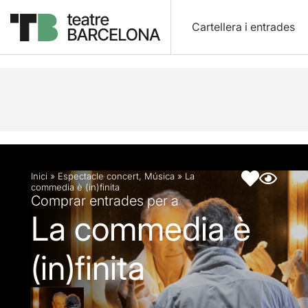
Cartellera i entrades
Descripció
Fitxa artística
Fotos i vídeos
Inici
»
Espectacle concert
,
Música
»
La
commedia è (in)finita
Comprar entrades per a
La commedia è
(in)finita