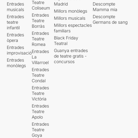
Teatre
Entrades
Madrid
Descompte
Coliseum
musicals
Mamma mia
Millors monòlegs
Entrades
Entrades
Descompte
Millors musicals
Teatre
teatre
Germans de sang
Millors espectacles
Borràs
infantil
familiars
Entrades
Entrades
Black Friday
Teatre
òpera
Teatral
Romea
Entrades
Guanya entrades
Entrades
improvisació
de teatre gratis -
La
Entrades
concursos
Villarroel
monòlegs
Entrades
Teatre
Condal
Entrades
Teatre
Victòria
Entrades
Teatre
Apolo
Entrades
Teatre
Goya