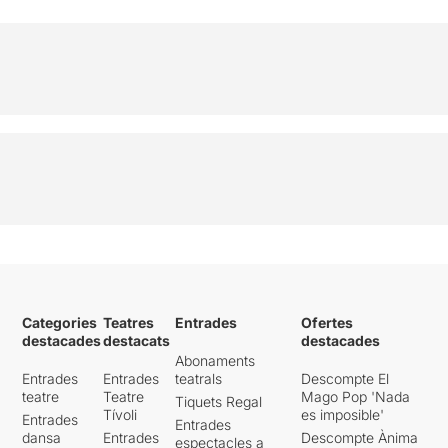
Categories
Teatres
Entrades
Ofertes
destacades
destacats
destacades
Abonaments
Entrades
Entrades
teatrals
Descompte El
teatre
Teatre
Mago Pop 'Nada
Tiquets Regal
Tívoli
es imposible'
Entrades
Entrades
dansa
Entrades
Descompte Ànima
espectacles a