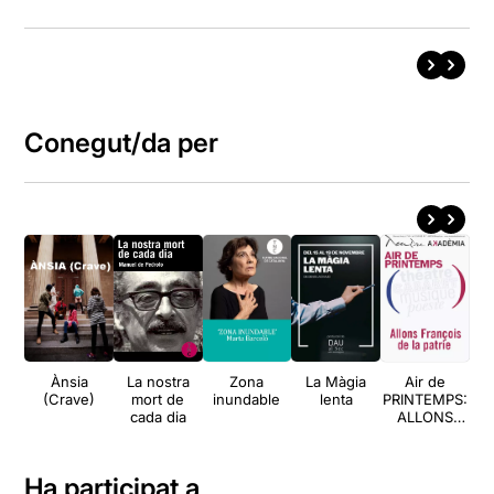
Conegut/da per
Ànsia
La nostra
Zona
La Màgia
Air de
Pa
(Crave)
mort de
inundable
lenta
PRINTEMPS:
cada dia
ALLONS
FRANÇOIS
DE LA
PATRIE
Ha participat a