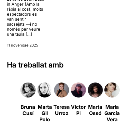
in Anger (Amb la
ràbia al cos), molts
espectadors es
van sentir
sacsejats —i no
només per veure
una taula […]
11 novembre 2025
Ha treballat amb
Bruna
Marta
Teresa
Víctor
Marta
María
Patrícia
Cusí
Gil
Urroz
Pi
Ossó
García
Mendoz
Polo
Vera