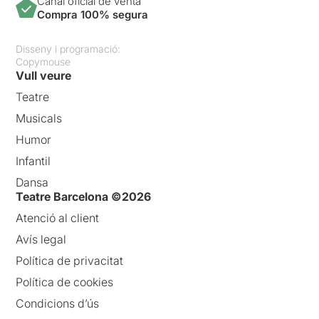
Canal oficial de venta
Compra 100% segura
Disseny i programació:
Copymouse
Vull veure
Teatre
Musicals
Humor
Infantil
Dansa
Teatre Barcelona ©2026
Atenció al client
Avís legal
Política de privacitat
Política de cookies
Condicions d’ús