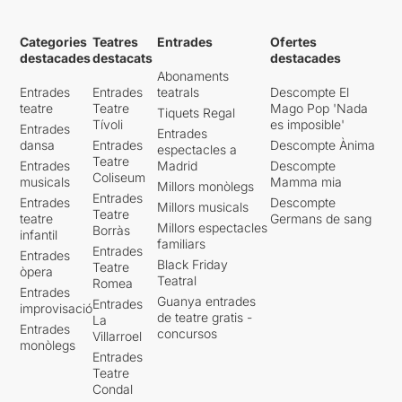
Categories
Teatres
Entrades
Ofertes
destacades
destacats
destacades
Abonaments
Entrades
Entrades
teatrals
Descompte El
teatre
Teatre
Mago Pop 'Nada
Tiquets Regal
Tívoli
es imposible'
Entrades
Entrades
dansa
Entrades
Descompte Ànima
espectacles a
Teatre
Entrades
Madrid
Descompte
Coliseum
musicals
Mamma mia
Millors monòlegs
Entrades
Entrades
Descompte
Millors musicals
Teatre
teatre
Germans de sang
Millors espectacles
Borràs
infantil
familiars
Entrades
Entrades
Black Friday
Teatre
òpera
Teatral
Romea
Entrades
Guanya entrades
Entrades
improvisació
de teatre gratis -
La
Entrades
concursos
Villarroel
monòlegs
Entrades
Teatre
Condal