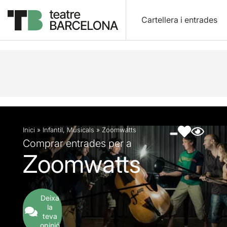
Cartellera i entrades
Descripció
Fitxa artística
Fotos i vídeos
Inici
»
Infantil
,
Musicals
»
Zoomwatts
Comprar entrades per a
Zoomwatts
Deixa
la
teva
opinió