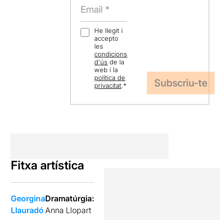
He llegit i
accepto
les
condicions
d'ús
de la
web i la
política de
privacitat
.
*
Fitxa artística
Georgina
Dramatúrgia:
Llauradó
Anna Llopart