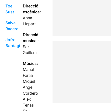
Txell
Direcció
Sust
escènica:
Anna
Salva
Llopart
Racero
Direcció
Jofre
musical:
Bardagí
Saki
Guillem
Músics:
Manel
Fortià
Miquel
Àngel
Cordero
Àlex
Tenas
Saki