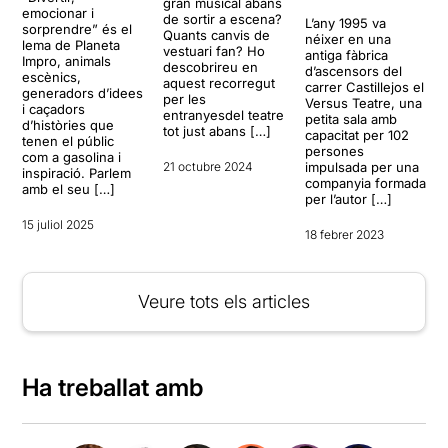
gran musical abans
emocionar i
de sortir a escena?
L’any 1995 va
sorprendre” és el
Quants canvis de
néixer en una
lema de Planeta
vestuari fan? Ho
antiga fàbrica
Impro, animals
descobrireu en
d’ascensors del
escènics,
aquest recorregut
carrer Castillejos el
generadors d’idees
per les
Versus Teatre, una
i caçadors
entranyesdel teatre
petita sala amb
d’històries que
tot just abans […]
capacitat per 102
tenen el públic
persones
com a gasolina i
21 octubre 2024
impulsada per una
inspiració. Parlem
companyia formada
amb el seu […]
per l’autor […]
15 juliol 2025
18 febrer 2023
Veure tots els articles
Ha treballat amb