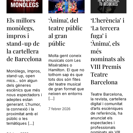
Els millors
‘Ànima’, del
‘L’herència’ i
monòlegs,
teatre públic
‘La tercera
impros i
al gran
fuga’ i
stand-up de
públic
‘Ànima’, els
la cartellera
més
Molta gent coneix
de Barcelona
nominats als
musicals com Les
VIII Premis
Misérables o
Hamilton. El que no
Monòlegs, impros,
Teatre
tothom sap és que
stand-up, open
tots dos són fites
Barcelona
mics… són algun
del teatre musical
dels gèneres
de gran format que
escènics que més
neixen en entorns
Teatre Barcelona,
nous espectadors i
[…]
la revista, cartellera
adeptes estan
digital i comunitat
generant. L’humor,
d’arts escèniques
la connexió i la
7 febrer 2026
de referència, ha
proximitat amb el
anunciat els
públic o les
espectacles i
temàtiques […]
professionals
nominats als VIII