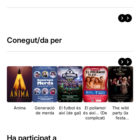
Conegut/da per
Ànima
Generació
El futbol és
El poliamor
The wild
Im
de merda
així (de gai)
és així... (De
party (la
complicat)
festa
salvatge)
Ha participat a