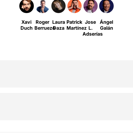
Xavi
Roger
Laura
Patrick
Jose
Ángel
Pepo
Duch
Berruezo
Daza
Martínez
L.
Galán
Flores
Adserías