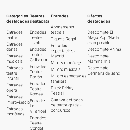
Categories
Teatres
Entrades
Ofertes
destacades
destacats
destacades
Abonaments
Entrades
Entrades
teatrals
Descompte El
teatre
Teatre
Mago Pop 'Nada
Tiquets Regal
Tívoli
es imposible'
Entrades
Entrades
dansa
Entrades
Descompte Ànima
espectacles a
Teatre
Entrades
Madrid
Descompte
Coliseum
musicals
Mamma mia
Millors monòlegs
Entrades
Entrades
Descompte
Millors musicals
Teatre
teatre
Germans de sang
Millors espectacles
Borràs
infantil
familiars
Entrades
Entrades
Black Friday
Teatre
òpera
Teatral
Romea
Entrades
Guanya entrades
Entrades
improvisació
de teatre gratis -
La
Entrades
concursos
Villarroel
monòlegs
Entrades
Teatre
Condal