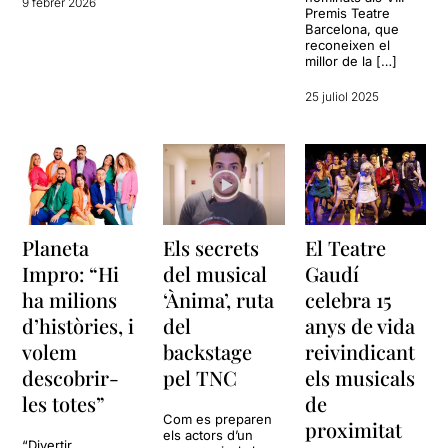
9 febrer 2026
Premis Teatre
Barcelona, que
reconeixen el
millor de la […]
25 juliol 2025
Planeta
Els secrets
El Teatre
Impro: “Hi
del musical
Gaudí
ha milions
‘Ànima’, ruta
celebra 15
d’històries, i
del
anys de vida
volem
backstage
reivindicant
descobrir-
pel TNC
els musicals
les totes”
de
Com es preparen
proximitat
els actors d’un
“Divertir,