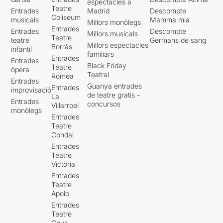
espectacles a
Teatre
Entrades
Madrid
Descompte
Coliseum
musicals
Mamma mia
Millors monòlegs
Entrades
Entrades
Descompte
Millors musicals
Teatre
teatre
Germans de sang
Millors espectacles
Borràs
infantil
familiars
Entrades
Entrades
Black Friday
Teatre
òpera
Teatral
Romea
Entrades
Guanya entrades
Entrades
improvisació
de teatre gratis -
La
Entrades
concursos
Villarroel
monòlegs
Entrades
Teatre
Condal
Entrades
Teatre
Victòria
Entrades
Teatre
Apolo
Entrades
Teatre
Goya