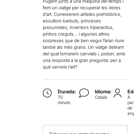
Pugem junts a una màquina del temps i
fem un viatge per recuperar les obres
d’art. Coneixerem artistes prehistòrics,
escultors barbuts, princeses
presumides, inventors hiperactius,
pintors creguts… i algunes altres
sorpreses que de ben segur faran riure
també als més grans. Un viatge delirant
del qual tornarem canviats i, potser, amb
una resposta a la gran pregunta: per a
què serveix l’art?
Durada:
Idioma:
Ed
70
Català
A
minuts
par
de 
an