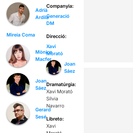
Companyia:
Adrià
Generació
Ardila
DM
Mireia Coma
Direcció:
Xavi
Mònica
Morató
Macfer
Joan
Sáez
Joan
Dramatúrgia:
Sáez
Xavi Morató
Sílvia
Navarro
Gerard
Sesé
Libreto:
Xavi
Morató