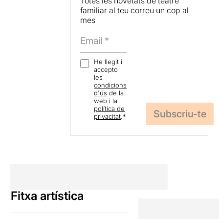
Totes les novetats de teatre
familiar al teu correu un cop al
mes
He llegit i
accepto
les
condicions
d'ús
de la
web i la
política de
privacitat
.
*
Fitxa artística