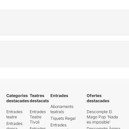
Categories
Teatres
Entrades
Ofertes
destacades
destacats
destacades
Abonaments
Entrades
Entrades
teatrals
Descompte El
teatre
Teatre
Mago Pop 'Nada
Tiquets Regal
Tívoli
es imposible'
Entrades
Entrades
dansa
Entrades
Descompte Ànima