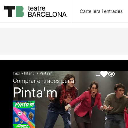
Cartellera i entrades
Descripció
Fitxa artística
Fotos i vídeos
Inici
»
Infantil
»
Pinta’m
Comprar entrades per a
Pinta'm