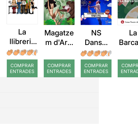
La
Magatze
NS
La
llibreria
m d'Ars:
Dansa:
Barca
màgica
El llibre
El Petit
a
de la
Príncep
COMPRAR
COMPRAR
COMPRAR
COMP
selva
ENTRADES
ENTRADES
ENTRADES
ENTRA