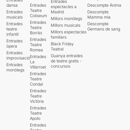
Entrades
dansa
Entrades
Descompte Ànima
espectacles a
Teatre
Entrades
Madrid
Descompte
Coliseum
musicals
Mamma mia
Millors monòlegs
Entrades
Entrades
Descompte
Millors musicals
Teatre
teatre
Germans de sang
Millors espectacles
Borràs
infantil
familiars
Entrades
Entrades
Black Friday
Teatre
òpera
Teatral
Romea
Entrades
Guanya entrades
Entrades
improvisació
de teatre gratis -
La
Entrades
concursos
Villarroel
monòlegs
Entrades
Teatre
Condal
Entrades
Teatre
Victòria
Entrades
Teatre
Apolo
Entrades