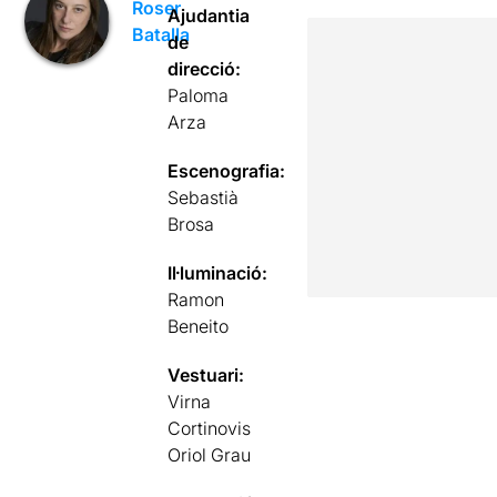
Roser
Ajudantia
Batalla
de
direcció:
Paloma
Arza
Escenografia:
Sebastià
Brosa
Il·luminació:
Ramon
Beneito
Vestuari:
Virna
Cortinovis
Oriol Grau