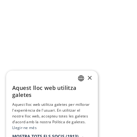
×
Aquest lloc web utilitza
CATALAN
galetes
SPANISH
Aquest lloc web utilitza galetes per millorar
l'experiència de l'usuari. En utilitzar el
nostre lloc web, accepteu totes les galetes
d’acord amb la nostra Política de galetes.
Llegir-ne més
MOSTRA TOTS ELS SOCIS
(1913) →