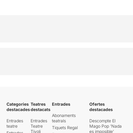
Categories
Teatres
Entrades
Ofertes
destacades
destacats
destacades
Abonaments
Entrades
Entrades
teatrals
Descompte El
teatre
Teatre
Mago Pop 'Nada
Tiquets Regal
Tívoli
es imposible'
Entrades