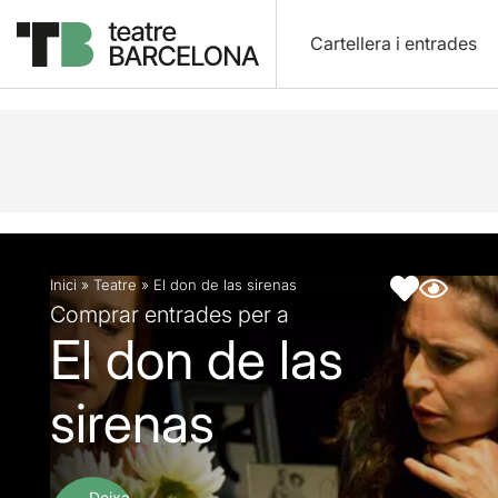
Cartellera i entrades
Descripció
Fitxa artística
Fotos i vídeos
Inici
»
Teatre
»
El don de las sirenas
Comprar entrades per a
El don de las
sirenas
Deixa