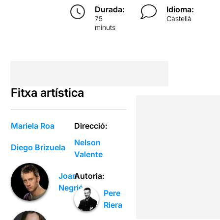
Durada:
Idioma:
75
Castellà
minuts
Fitxa artística
Mariela Roa
Direcció:
Nelson
Diego Brizuela
Valente
Autoria:
Joan
Negrié
Pere
Riera