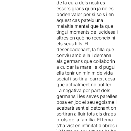
de la cura dels nostres
al llarg dels anys han anat
deixen ben noquejat a
éssers grans quan ja no es
construint un record selectiu
l’espectador. Escenes de
poden valer per si sols i en
per viure més tranquils.
gran efecte que venen
aquest cas pateix una
Drames habituals d'una
avalades per actrius i actors
malaltia mental que fa que
família qualsevol, en la que
de primera, des de les
tingui moments de lucidesa i
moltes persones s'hi poden
increïbles i sempre eficaces
altres en què no reconeix ni
reconèixer.
Mírima Iscla
,
Victòria Pagès
els seus fills. El
i
Marcia Cisteró
, fins a
Joan
desencadenant, la filla que
Tot i que el tema central és
Negrié
i
Biel Rossell
.
conviu amb ella i demana
la pèrdua de la memòria de
als germans que col·laborin
la mare es toquen altres
Aquesta és la primera
a cuidar la mare i així pugui
temes com els traumes i
producció entre el Teatre
ella tenir un mínim de vida
conflictes, els ressentiments,
Nacional de Catalunya i la
social i sortir al carrer, cosa
les inseguretats, els secrets,
Sala Trono
, un dels
que actualment no pot fer.
les pors, la solitud, el desig i
referents teatrals a la ciutat
La negativa per part dels
les il·lusions, el fracàs, la
de Tarragona des de fa més
germans i les seves parelles
pèrdua de confiança, la
de 20 anys. Segurament per
posa en joc el seu egoisme i
culpabilitat, els dubtes
les dimensions de la sala
acabarà sent el detonant on
morals, el sacrifici, la
tarragonina, el muntatge
sortiran a lluir tots els draps
necessitat de canviar i la
s’ha pensat com un
bruts de la família. El tema
pèrdua de la identitat que es
espectacle de petit format i
s’ha vist en infinitat d’obres i
veu absorbida per la
això es posa en evidència en