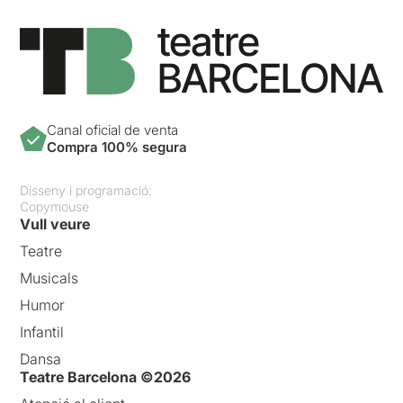
Canal oficial de venta
Compra 100% segura
Disseny i programació:
Copymouse
Vull veure
Teatre
Musicals
Humor
Infantil
Dansa
Teatre Barcelona ©2026