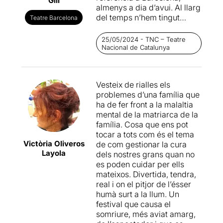
Gili
Negrié,
un dels sis intèrprets
almenys a dia d’avui. Al llarg
que hi surt a l'obra. De fet,
del temps n’hem tingut
Teatre Barcelona
no és la primera vegada
d’altres (Daulte, Veronese,
que
Negrié
tradueix un text
Tolcachir, etc.) però ara li
25/05/2024 - TNC – Teatre
de
Valente;
ho va fer amb
toca a ell defensar l’herència
Nacional de Catalunya
l'obra
Els
gossos
que vam
argentina del teatre petit,
poder veure el 2020 a La
sobre conflictes familiars,
Villarroel.
comptant amb intèrprets
El tàndem
Vesteix de rialles els
d’allà (
El loco y la camisa
,
El
Nelson
Valente
(direcció) i
problemes d’una família que
declive
,
Silvia
) però de tant
Joan Negrié
(traducció)
ha de fer front a la malaltia
en tant amb alguns d’aquí
funciona a la perfecció.
mental de la matriarca de la
(
Els gossos
) i fins i tot
Pel que fa a la interpretació,
família. Cosa que ens pot
dirigint textos que no li són
la tria és del tot encertada.
tocar a tots com és el tema
propis (
Pols de diamant
,
Els
Quin gran equip!
Mercè
Victòria Oliveros
de com gestionar la cura
rapinyaires
). I ara li ha tocat
Aránega, Màrcia
Cisteró,
Layola
dels nostres grans quan no
el torn d’estrenar al
TNC
,
Míriam Iscla, Joan Negrié,
es poden cuidar per ells
apostant pels temes que
Victòria Pagès
i
Biel
mateixos. Divertida, tendra,
més bé se li donen i posant
Rossell.
Brutals! No puc dir
real i on el pitjor de l’ésser
la memòria –o la manca
que aquesta o aquell ho fa
humà surt a la llum. Un
d’ella- com a motor
millor que aquest o aquella.
festival que causa el
essencial d’un text
Tots, absolutament tots, són
somriure, més aviat amarg,
costumista, a camí entre la
genials, extraordinaris. Ens