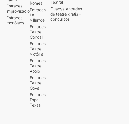
Teatral
Romea
Entrades
Guanya entrades
Entrades
improvisació
de teatre gratis -
La
Entrades
concursos
Villarroel
monòlegs
Entrades
Teatre
Condal
Entrades
Teatre
Victòria
Entrades
Teatre
Apolo
Entrades
Teatre
Goya
Entrades
Espai
Texas