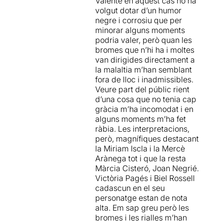
Valente en aquest cas ho ha
malaltia.
la Sala Petita del TNC... que
volgut dotar d’un humor
de petita no en té pas res. Es
negre i corrosiu que per
Us aconsello que compreu
nota que sobra espai, que
minorar alguns moments
de seguida les entrades
s’ha omplert sense sentit
podria valer, però quan les
abans no s'exhaureixin.
amb caixes de mudances i
bromes que n’hi ha i moltes
que només serveix com a
van dirigides directament a
sala d’espera pels actors
la malaltia m’han semblant
que surten d’escena. Un
fora de lloc i inadmissibles.
petit contratemps sense
Veure part del públic rient
importància per a una obra
d’una cosa que no tenia cap
que tindrà llarg recorregut i
gràcia m’ha incomodat i en
que, de moment, ja ha
alguns moments m’ha fet
esgotat entrades abans
ràbia. Les interpretacions,
d’estrenar-se.
però, magnífiques destacant
la Miriam Iscla i la Mercè
Arànega tot i que la resta
Màrcia Cisteró, Joan Negrié.
Victòria Pagés i Biel Rossell
cadascun en el seu
personatge estan de nota
alta. Em sap greu però les
bromes i les rialles m’han