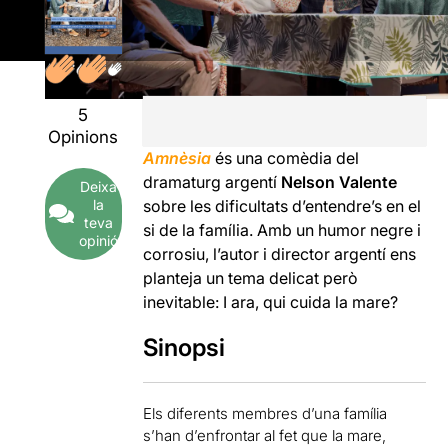
5
Opinions
Amnèsia
és una comèdia del
dramaturg argentí
Nelson Valente
Deixa
la
sobre les dificultats d’entendre’s en el
teva
si de la família. Amb un humor negre i
opinió
corrosiu, l’autor i director argentí ens
planteja un tema delicat però
inevitable: I ara, qui cuida la mare?
Sinopsi
Els diferents membres d’una família
s’han d’enfrontar al fet que la mare,