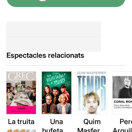
Espectacles relacionats
La truita
Una
Quim
Per
bufetada
Masferre
Arqui