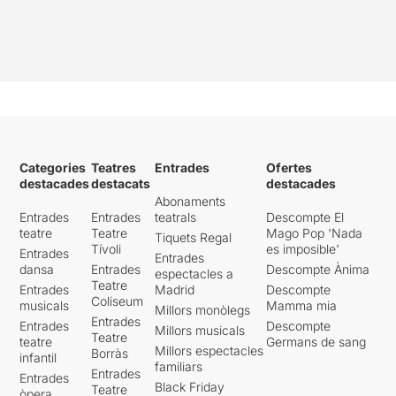
Categories
Teatres
Entrades
Ofertes
destacades
destacats
destacades
Abonaments
Entrades
Entrades
teatrals
Descompte El
teatre
Teatre
Mago Pop 'Nada
Tiquets Regal
Tívoli
es imposible'
Entrades
Entrades
dansa
Entrades
Descompte Ànima
espectacles a
Teatre
Entrades
Madrid
Descompte
Coliseum
musicals
Mamma mia
Millors monòlegs
Entrades
Entrades
Descompte
Millors musicals
Teatre
teatre
Germans de sang
Millors espectacles
Borràs
infantil
familiars
Entrades
Entrades
Black Friday
Teatre
òpera