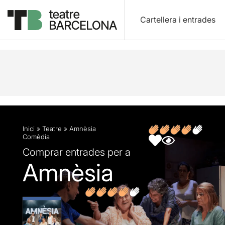
Cartellera i entrades
Descripció
Fitxa artística
Fotos i vídeos
Opin
Inici
»
Teatre
»
Amnèsia
Comèdia
Comprar entrades per a
Amnèsia