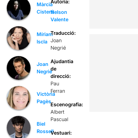
Autoria:
Màrcia
Cisteró
Nelson
Valente
Traducció:
Míriam
Joan
Iscla
Negrié
Ajudantia
Joan
de
Negrié
direcció:
Pau
Ferran
Victòria
Pagès
Escenografia:
Albert
Pascual
Biel
Rossell
Vestuari: