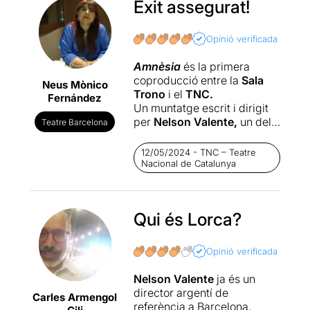
Èxit assegurat!
Opinió verificada
Amnèsia
és la primera
coproducció entre la
Sala
Neus Mònico
Trono
i el
TNC.
Fernández
Un muntatge escrit i dirigit
per
Nelson
Valente,
un dels
Teatre Barcelona
dramaturgs argentins més
estimat a casa nostra.
12/05/2024 - TNC – Teatre
El
loco
y
la
camisa,
Nacional de Catalunya
El
declive,
Sólo
llame
para
decirte
que
te
amo,
Els
gossos
o
Pols
de
Qui és Lorca?
diamant
són algunes de les
seves obres que s'han
programat a Barcelona.
Opinió verificada
Totes han rebut molt bona
crítica (premsa i públic).
Nelson Valente
ja és un
La versió al català
director argentí de
Carles Armengol
d'
Amnèsia
la signa en
Joan
referència a Barcelona,