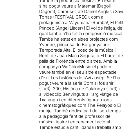
També fa producció musical. En teatre
s’ha pogut veure a Maremar (Dagoll
Dagom), Carousel, de Daniel Anglès i Xavi
Torras (FESTIVAL GREC), com a
protagonista a Mayumana-Rumba!, El Petít
Príncep (Àngel Llàcer) i El vol de l’àliga, del
qual també n’ha fet la composició musical.
També ha estat en altres projectes com
Yvonne, princesa de Borgonya per
Temporada Alta, El bosc de la música i
Rent, de Joan Maria Segura, o El barret de
palla de Florència entre d’altres. Amb la
companyia WeColorMusic el podem
veure també en el seu altre espectacle
d’èxit Les històries de l’Avi Josep. Se l’ha
pogut veure a la sèrie Com si fos ahir
(TV3), 300, Història de Catalunya (TV3) i
al videoclip Benvinguts al llarg viatge de
Txarango i en diferents figura- cions
cinematogràfiques com The Pelayos o El
monje. També dedica part del seu temps
a la pedagogia fent de professor de
música, teatre i entrenament actoral.
També estudia cant i dansa i treballa amb