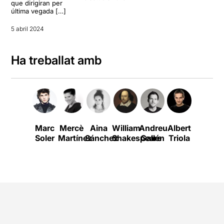
que dirigiran per
última vegada […]
5 abril 2024
Ha treballat amb
Marc
Mercè
Aina
William
Andreu
Albert
Jofre
Soler
Martínez
Sánchez
Shakespeare
Gallén
Triola
Borràs