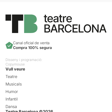
Canal oficial de venta
Compra 100% segura
Disseny i programació:
Copymouse
Vull veure
Teatre
Musicals
Humor
Infantil
Dansa
Teatre Barcelona ©2026