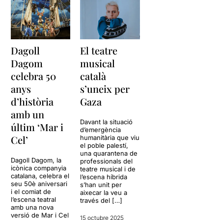
Dagoll
El teatre
Dagom
musical
celebra 50
català
anys
s’uneix per
d’història
Gaza
amb un
Davant la situació
últim ‘Mar i
d’emergència
Cel’
humanitària que viu
el poble palestí,
una quarantena de
Dagoll Dagom, la
professionals del
icònica companyia
teatre musical i de
catalana, celebra el
l’escena híbrida
seu 50è aniversari
s’han unit per
i el comiat de
aixecar la veu a
l’escena teatral
través del […]
amb una nova
versió de Mar i Cel
15 octubre 2025