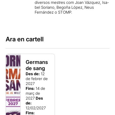
diversos mestres com Joan Vázquez, Isa-
bel Soriano, Begoña López, Neus
Fernández o STOMP.
Ara en cartell
Germans
de sang
Des de:
12
de febrer de
2027
Fins:
14 de
març de
2027
Des
de:
12/02/2027
Fins: