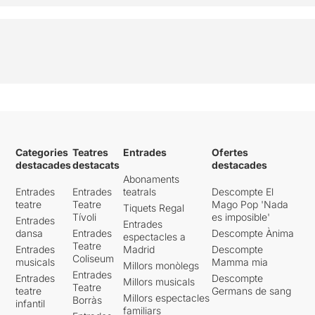
Categories
Teatres
Entrades
Ofertes
destacades
destacats
destacades
Abonaments
Entrades
Entrades
teatrals
Descompte El
teatre
Teatre
Mago Pop 'Nada
Tiquets Regal
Tívoli
es imposible'
Entrades
Entrades
dansa
Entrades
Descompte Ànima
espectacles a
Teatre
Entrades
Madrid
Descompte
Coliseum
musicals
Mamma mia
Millors monòlegs
Entrades
Entrades
Descompte
Millors musicals
Teatre
teatre
Germans de sang
Millors espectacles
Borràs
infantil
familiars