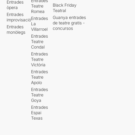
Entrades
Entrades
Black Friday
Teatre
òpera
Teatral
Romea
Entrades
Guanya entrades
Entrades
improvisació
de teatre gratis -
La
Entrades
concursos
Villarroel
monòlegs
Entrades
Teatre
Condal
Entrades
Teatre
Victòria
Entrades
Teatre
Apolo
Entrades
Teatre
Goya
Entrades
Espai
Texas