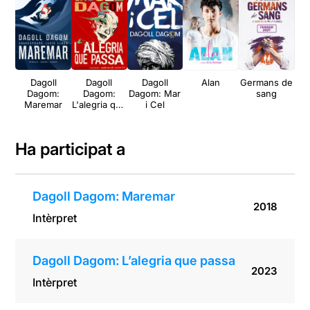
Dagoll
Dagoll
Dagoll
Alan
Germans de
Ma
Dagom:
Dagom:
Dagom: Mar
sang
Maremar
L'alegria que
i Cel
passa
Ha participat a
Dagoll Dagom: Maremar
2018
Intèrpret
Dagoll Dagom: L’alegria que passa
2023
Intèrpret