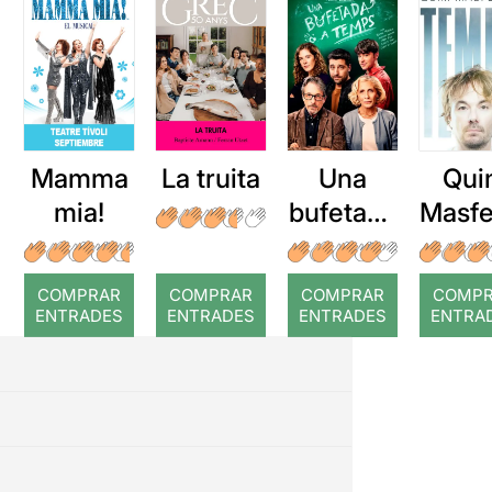
Mamma
La truita
Una
Qui
mia!
bufetada
Masfe
a temps
r: Te
COMPRAR
COMPRAR
COMPRAR
COMP
ENTRADES
ENTRADES
ENTRADES
ENTRA