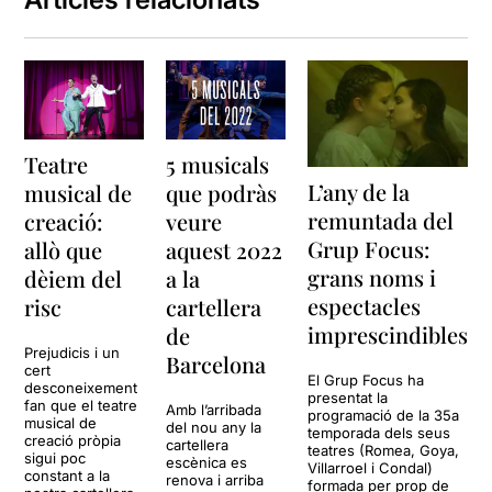
espectacle musical de petit
format imprescindible,
perquè no seria fidel als
meus principis.
Què hi ha gent molt vàlida
dins aquesta companyia,
Teatre
5 musicals
n’hi ha.
L’any de la
musical de
que podràs
remuntada del
creació:
veure
Què hi ha gent que canta
molt bé, n’hi ha.
Grup Focus:
allò que
aquest 2022
grans noms i
dèiem del
a la
espectacles
risc
cartellera
Com costa fer una
imprescindibles
de
recomanació quan allò que
Prejudicis i un
Barcelona
cert
veus no és el que esperaves.
El Grup Focus ha
desconeixement
presentat la
fan que el teatre
Amb l’arribada
La valoració és diferent si el
programació de la 35a
musical de
del nou any la
temporada dels seus
que estem valorant és un
creació pròpia
cartellera
teatres (Romea, Goya,
sigui poc
treball presentat com
escènica es
Villarroel i Condal)
constant a la
renova i arriba
espectacle en programació,
formada per prop de