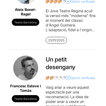
Opinió verificada
Aleix Bonet-
El Jove Teatre Regina acull
Ragel
la versió més "moderna" fins
al moment del clàssic
Teatre Barcelona
d'Àngel Guimerà.
L'adaptació, fidel a l'original,
canvia l'origen d'Àgata per
un de més actual: ser una
21/01/2020
refugiada que s'aventura a
creuar el mar amb una
barca. La seva procedència,
les seves creences i el seu
Un petit
aspecte seran l'eix vertebral
desengany
del rebuig que rep per part
del grup d'amics del poble
costaner on arriba.
La
Opinió verificada
història transita per
Francesc Esteve i
diferents tipus de
Vaig anar a veure aquest
Tomàs
relacions
, molts cops
espectacle per una
definides per la violència no
recomanació. La idea de
Teatre Barcelona
verbal de l'un cap a l'altre.
poder anar a veure un
Així doncs, una proposta