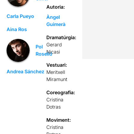
Autoria:
Carla Pueyo
Àngel
Guimerà
Aina Ros
Dramatúrgia:
Gerard
Pol
Nicasi
Roselló
Vestuari:
Andrea Sánchez
Meritxell
Miramunt
Coreografia:
Cristina
Dotras
Moviment:
Cristina