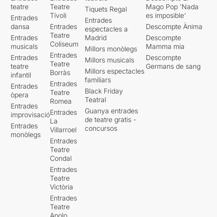
teatre
Teatre
Mago Pop 'Nada
Tiquets Regal
Tívoli
es imposible'
Entrades
Entrades
dansa
Entrades
Descompte Ànima
espectacles a
Teatre
Entrades
Madrid
Descompte
Coliseum
musicals
Mamma mia
Millors monòlegs
Entrades
Entrades
Descompte
Millors musicals
Teatre
teatre
Germans de sang
Millors espectacles
Borràs
infantil
familiars
Entrades
Entrades
Black Friday
Teatre
òpera
Teatral
Romea
Entrades
Guanya entrades
Entrades
improvisació
de teatre gratis -
La
Entrades
concursos
Villarroel
monòlegs
Entrades
Teatre
Condal
Entrades
Teatre
Victòria
Entrades
Teatre
Apolo