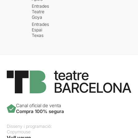
Entrades
Teatre
Goya
Entrades
Espai
Texas
Canal oficial de venta
Compra 100% segura
Disseny i programació:
Copymouse
Vull veure