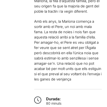
Mariona, la filla d’aquesta família, però el
seu origen fa que la majoria de gent del
poble la tractin i la vegin diferent.
Amb els anys, la Mariona comença a
sortir amb el Pere, un noi amb mala
fama. La resta de noies i nois fan que
aquesta relació arribi a la família d’ella.
Per amagar-ho, el Pere es veu obligat a
fer veure que se sent atret per l’Àgata
però descobrirà en ella l’única noia que
sabrà estimar-lo amb senzillesa i sense
amagar-se’n. Una relació que no pot
acabar bé per molt units que ells estiguin
si el que preval al seu voltant és l’enveja i
les ganes de venjança
Durada:
80 minuts