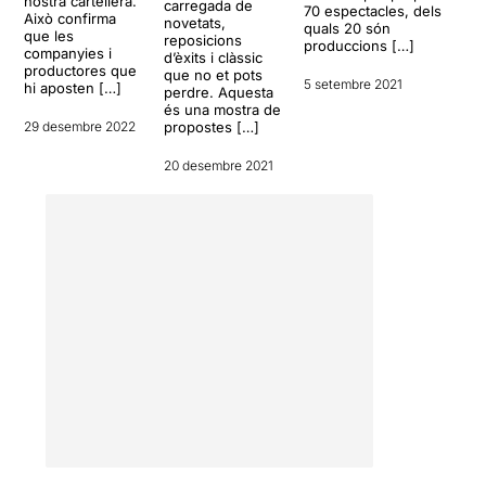
nostra cartellera.
carregada de
a que es presenti com a
70 espectacles, dels
Això confirma
novetats,
quals 20 són
treball de final de curs o
que les
reposicions
produccions […]
companyies i
teatre amateur.
d’èxits i clàssic
productores que
que no et pots
5 setembre 2021
hi aposten […]
perdre. Aquesta
L'esforç i il·lusió hi són, per
és una mostra de
això se m’ha fet molt difícil
29 desembre 2022
propostes […]
valorar aquest muntatge.
20 desembre 2021
VALORACIÓ: **1/2