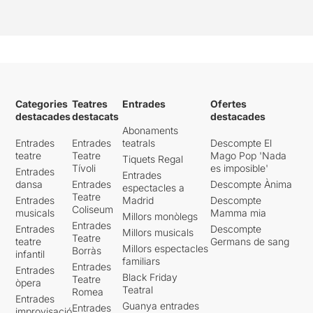
Categories
Teatres
Entrades
Ofertes
destacades
destacats
destacades
Abonaments
Entrades
Entrades
teatrals
Descompte El
teatre
Teatre
Mago Pop 'Nada
Tiquets Regal
Tívoli
es imposible'
Entrades
Entrades
dansa
Entrades
Descompte Ànima
espectacles a
Teatre
Entrades
Madrid
Descompte
Coliseum
musicals
Mamma mia
Millors monòlegs
Entrades
Entrades
Descompte
Millors musicals
Teatre
teatre
Germans de sang
Millors espectacles
Borràs
infantil
familiars
Entrades
Entrades
Black Friday
Teatre
òpera
Teatral
Romea
Entrades
Guanya entrades
Entrades
improvisació