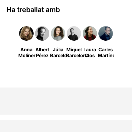
Ha treballat amb
Anna
Albert
Júlia
Miquel
Laura
Carles
Ramon
Moliner
Pérez
Barceló
Barcelona
Clos
Martínez
Pujol