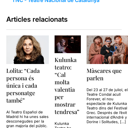
TNC - Teatre Nacional de Catalunya
Articles relacionats
Kulunka
teatro:
Lolita: “Cada
Màscares que
“Cal
persona és
parlen
molta
única i cada
valentia
Del 23 al 27 de juliol, el
personatge
Teatre Condal acull
per
també”
Forever, el nou
mostrar
espectacle de Kulunka
Teatro dins del Festival
tendresa”
Al Teatro Español de
Grec. Després de l’èxit
Madrid hi ha unes sales
internacional d’André y
desconegudes per la
Dorine i Solitudes, […]
Kulunka
gran majoria del públic.
Teatro ha