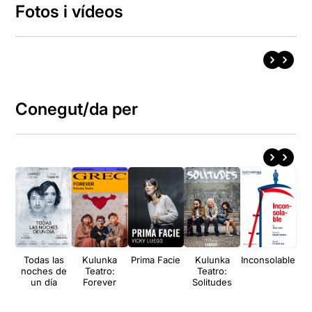
Fotos i vídeos
Conegut/da per
Todas las
Kulunka
Prima Facie
Kulunka
Inconsolable
noches de
Teatro:
Teatro:
un día
Forever
Solitudes