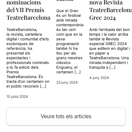
nominacions
nova Revista
del VII Premis
TeatreBarcelon
Que el Grec
és un festival
TeatreBarcelona
Grec 2024
amb mirada
contemporània
TeatreBarcelona,
és tan cert
Amb l’arribada del bon
la revista, cartellera
com que en la
temps i la calor arriba
digital i comunitat d’arts
seva
també la Revista
escèniques de
programació
especial GREC 2024
referència, ha
també hi ha
que editem en digital i
presentat els
lloc per als
en paper a
espectacles i
grans mestres
TeatreBarcelona. Una
professionals nominats
clàssics.
mirada independent i
a la 7a edició dels
Enguany, el
tranquila a […]
Premis
certamen […]
TeatreBarcelona. És
4 juny 2024
tracta d’un certamen on
23 juny 2024
el públic reconeix […]
15 juliol 2024
Veure tots els articles