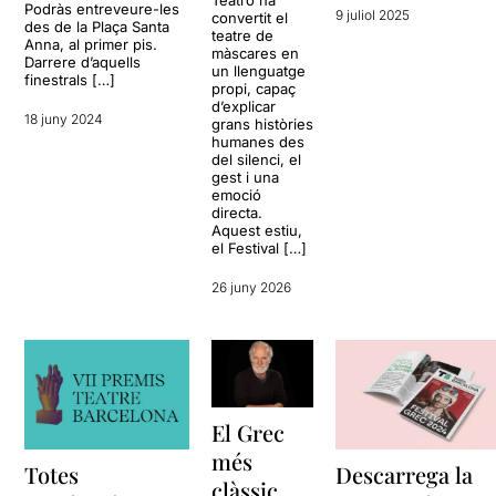
Podràs entreveure-les
9 juliol 2025
convertit el
des de la Plaça Santa
teatre de
Anna, al primer pis.
màscares en
Darrere d’aquells
un llenguatge
finestrals […]
propi, capaç
d’explicar
18 juny 2024
grans històries
humanes des
del silenci, el
gest i una
emoció
directa.
Aquest estiu,
el Festival […]
26 juny 2026
El Grec
més
Totes
Descarrega la
clàssic