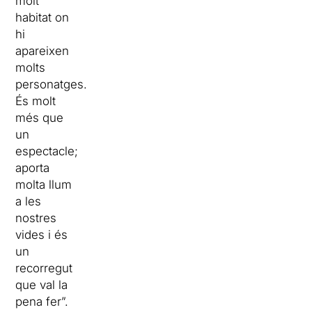
molt
habitat on
hi
apareixen
molts
personatges.
És molt
més que
un
espectacle;
aporta
molta llum
a les
nostres
vides i és
un
recorregut
que val la
pena fer”.