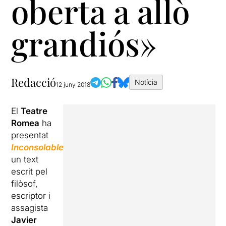
oberta a allò
grandiós»
Redacció
Notícia
12 juny 2018
El
Teatre
Romea
ha
presentat
Inconsolable
,
un text
escrit pel
filòsof,
escriptor i
assagista
Javier