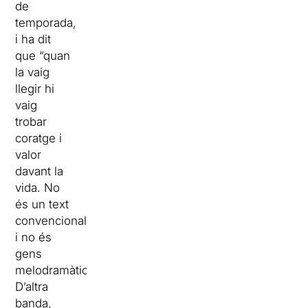
de
temporada,
i ha dit
que “quan
la vaig
llegir hi
vaig
trobar
coratge i
valor
davant la
vida. No
és un text
convencional
i no és
gens
melodramàtic”.
D’altra
banda,