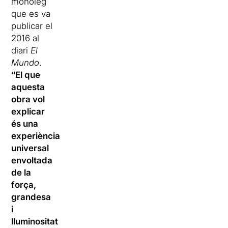
monòleg
que es va
publicar el
2016 al
diari
El
Mundo
.
“El que
aquesta
obra vol
explicar
és una
experiència
universal
envoltada
de la
força,
grandesa
i
lluminositat