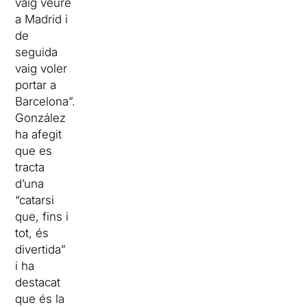
vaig veure
a Madrid i
de
seguida
vaig voler
portar a
Barcelona”.
González
ha afegit
que es
tracta
d’una
“catarsi
que, fins i
tot, és
divertida”
i ha
destacat
que és la