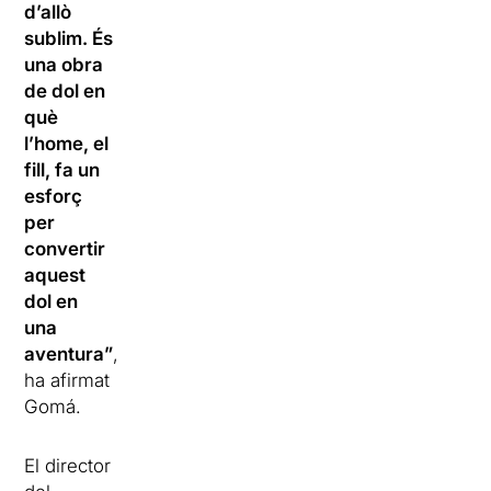
d’allò
sublim. És
una obra
de dol en
què
l’home, el
fill, fa un
esforç
per
convertir
aquest
dol en
una
aventura”
,
ha afirmat
Gomá.
El director