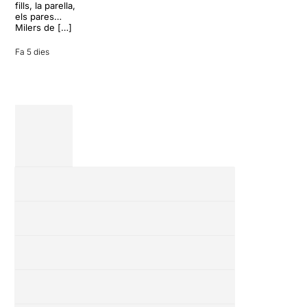
convertir unes
fills, la parella,
vacances entre
els pares…
amics en una
Milers de […]
revisió completa
de […]
Fa 5 dies
28 juliol 2026