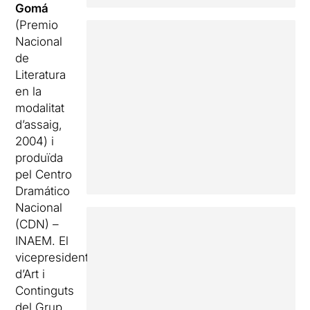
Gomá
(Premio
Nacional
de
Literatura
en la
modalitat
d’assaig,
2004) i
produïda
pel Centro
Dramático
Nacional
(CDN) –
INAEM. El
vicepresident
d’Art i
Continguts
del Grup