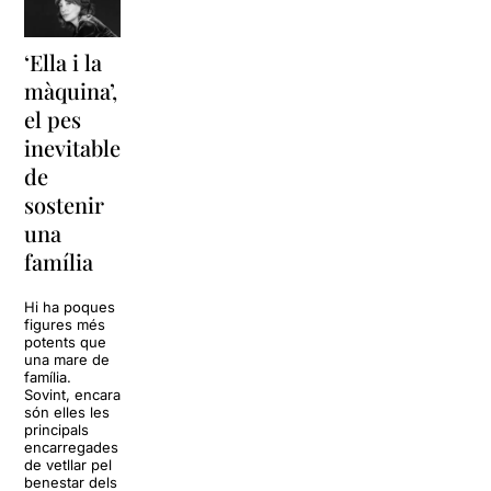
‘Ella i la
‘Sonrisas
Unes
màquina’,
y
vacances a
el pes
lágrimas’
‘Cancun’
inevitable
torna a
per
de
Barcelona
replantejar
sostenir
tota una
La música
una
vida
tornarà a
família
omplir la casa
dels Von
Sol, platja,
Trapp.
còctels i un
Hi ha poques
Sonrisas y
resort
figures més
lágrimas, un
paradisíac.
potents que
dels grans
L’escenari
una mare de
clàssics de la
sembla perfecte
família.
història del
per
Sovint, encara
teatre musical,
desconnectar
són elles les
arribarà al
de la rutina,
principals
Teatre Apolo
però una
encarregades
del 17 al […]
conversa
de vetllar pel
inoportuna pot
benestar dels
27 juliol 2026