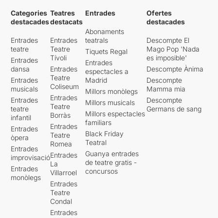
Categories
Teatres
Entrades
Ofertes
destacades
destacats
destacades
Abonaments
Entrades
Entrades
teatrals
Descompte El
teatre
Teatre
Mago Pop 'Nada
Tiquets Regal
Tívoli
es imposible'
Entrades
Entrades
dansa
Entrades
Descompte Ànima
espectacles a
Teatre
Entrades
Madrid
Descompte
Coliseum
musicals
Mamma mia
Millors monòlegs
Entrades
Entrades
Descompte
Millors musicals
Teatre
teatre
Germans de sang
Millors espectacles
Borràs
infantil
familiars
Entrades
Entrades
Black Friday
Teatre
òpera
Teatral
Romea
Entrades
Guanya entrades
Entrades
improvisació
de teatre gratis -
La
Entrades
concursos
Villarroel
monòlegs
Entrades
Teatre
Condal
Entrades