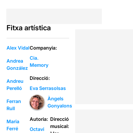
Fitxa artística
Alex Vidal
Companyia:
Cia.
Andrea
Memory
González
Direcció:
Andreu
Perelló
Eva Serrasolsas
Àngels
Ferran
Gonyalons
Rull
Autoria:
Direcció
Maria
musical:
Ferré
Octavi