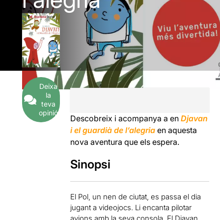
Deixa
la
teva
opinió
Descobreix i acompanya a en
Djavan
i el guardià de l’alegria
en aquesta
nova aventura que els espera.
Sinopsi
El Pol, un nen de ciutat, es passa el dia
jugant a videojocs. Li encanta pilotar
avions amb la seva consola. El Djavan,