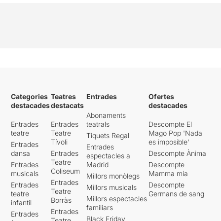
Categories
Teatres
Entrades
Ofertes
destacades
destacats
destacades
Abonaments
Entrades
Entrades
teatrals
Descompte El
teatre
Teatre
Mago Pop 'Nada
Tiquets Regal
Tívoli
es imposible'
Entrades
Entrades
dansa
Entrades
Descompte Ànima
espectacles a
Teatre
Entrades
Madrid
Descompte
Coliseum
musicals
Mamma mia
Millors monòlegs
Entrades
Entrades
Descompte
Millors musicals
Teatre
teatre
Germans de sang
Millors espectacles
Borràs
infantil
familiars
Entrades
Entrades
Black Friday
Teatre