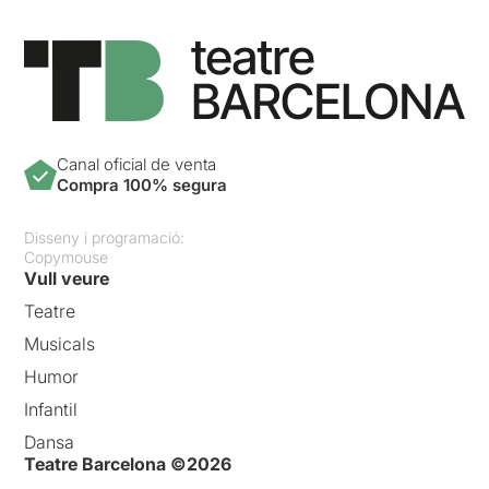
Canal oficial de venta
Compra 100% segura
Disseny i programació:
Copymouse
Vull veure
Teatre
Musicals
Humor
Infantil
Dansa
Teatre Barcelona ©2026