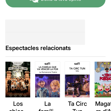
Espectacles relacionats
Los
La
Ta Circ
Maga