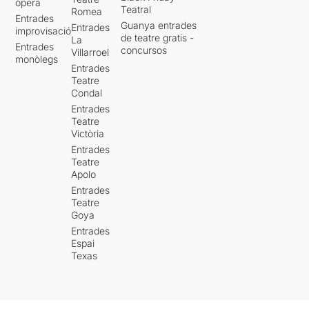
òpera
Teatral
Romea
Entrades
Guanya entrades
Entrades
improvisació
de teatre gratis -
La
Entrades
concursos
Villarroel
monòlegs
Entrades
Teatre
Condal
Entrades
Teatre
Victòria
Entrades
Teatre
Apolo
Entrades
Teatre
Goya
Entrades
Espai
Texas