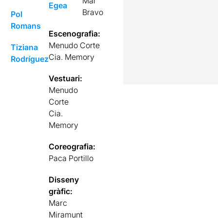
Mar
Egea
Bravo
Pol
Romans
Escenografia:
Menudo Corte
Tiziana
Cia. Memory
Rodríguez
Vestuari:
Menudo
Corte
Cia.
Memory
Coreografia:
Paca Portillo
Disseny
gràfic:
Marc
Miramunt