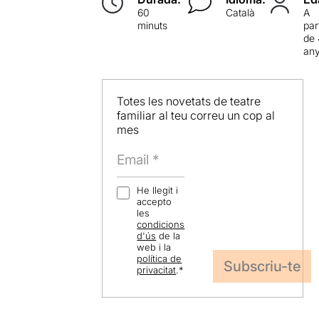
60
Català
A
minuts
par
de
an
Totes les novetats de teatre
familiar al teu correu un cop al
mes
He llegit i
accepto
les
condicions
d'ús
de la
web i la
política de
privacitat
.
*