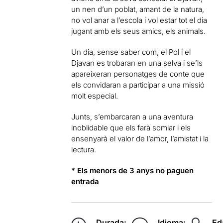
un nen d’un poblat, amant de la natura,
no vol anar a l’escola i vol estar tot el dia
jugant amb els seus amics, els animals.
Un dia, sense saber com, el Pol i el
Djavan es trobaran en una selva i se’ls
apareixeran personatges de conte que
els convidaran a participar a una missió
molt especial.
Junts, s’embarcaran a una aventura
inoblidable que els farà somiar i els
ensenyarà el valor de l’amor, l’amistat i la
lectura.
* Els menors de 3 anys no paguen
entrada
Durada:
Idioma:
Ed