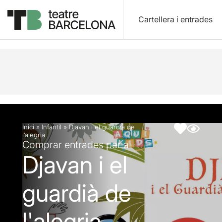
Cartellera i entrades
Descripció
Fitxa artística
Inici
»
Infantil
»
Djavan i el guardià de
l’alegria
Comprar entrades per a
Djavan i el
guardià de
l'alegria