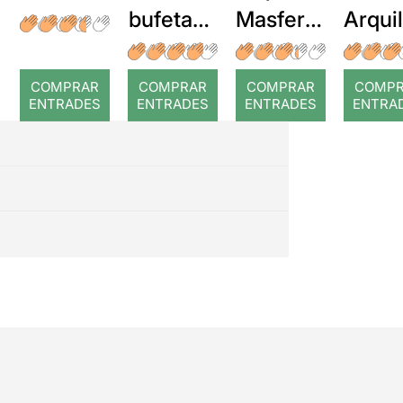
bufetada
Masferre
Arqui
a temps
r: Temps
: Cor
romp
COMPRAR
COMPRAR
COMPRAR
COMP
ENTRADES
ENTRADES
ENTRADES
ENTRA