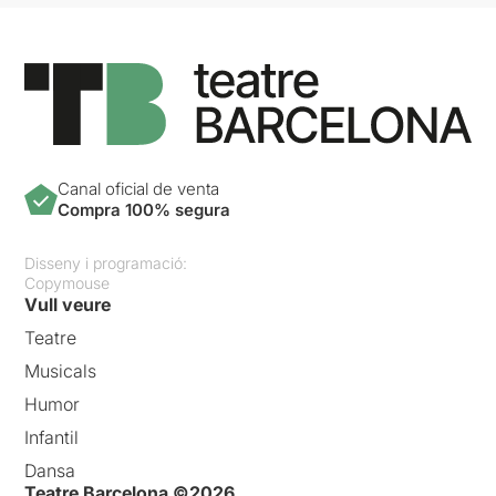
Canal oficial de venta
Compra 100% segura
Disseny i programació:
Copymouse
Vull veure
Teatre
Musicals
Humor
Infantil
Dansa
Teatre Barcelona ©2026