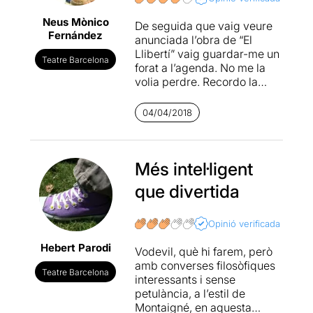
Neus Mònico
De seguida que vaig veure
Fernández
anunciada l’obra de “El
Llibertí” vaig guardar-me un
Teatre Barcelona
forat a l’agenda. No me la
volia perdre. Recordo la
primera vegada que la vaig
veure, de fet encara guardo
04/04/2018
les entrades i el programa.
D’això fa deu anys!!! El
muntatge no ha variat gaire,
s’ha utilitzat la mateixa
Més intel·ligent
escenografia i vestuari , fins
que divertida
hi tot la fotografia del
programa és la mateixa que
la de 2007. El mateix
Opinió verificada
director
Joan LLuís Bozzo
,
Hebert Parodi
però amb un repartiment
Vodevil, què hi farem, però
diferent. Els personatges
amb converses filosòfiques
Teatre Barcelona
principals, Madame
interessants i sense
Therbouche i Denis Diderot,
petulància, a l’estil de
que eren interpretats per la
Montaigné, en aquesta