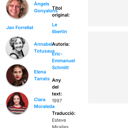
Àngels
Títol
Gonyalons
original:
Le
Jan Forrellat
libertin
Autoria:
Annabel
Totusaus
Eric-
Emmanuel
Schmitt
Elena
Tarrats
Any
del
text:
Clara
1997
Moraleda
Traducció:
Esteve
Miralles