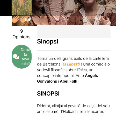
9
Opinions
Sinopsi
Deixa
la
Torna un dels grans èxits de la cartellera
teva
opinió
de Barcelona:
El Llibertí
! Una comèdia o
vodevil filosòfic sobre l’ètica, un
concepte intemporal. Amb
Àngels
Gonyalons
i
Abel Folk
.
SINOPSI
Diderot, allotjat al pavelló de caça del seu
amic el baró d’Holbach, rep l’encàrrec