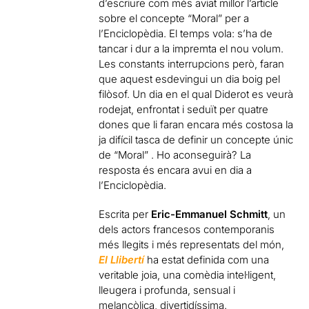
d’escriure com més aviat millor l’article
sobre el concepte “Moral” per a
l’Enciclopèdia. El temps vola: s’ha de
tancar i dur a la impremta el nou volum.
Les constants interrupcions però, faran
que aquest esdevingui un dia boig pel
filòsof. Un dia en el qual Diderot es veurà
rodejat, enfrontat i seduït per quatre
dones que li faran encara més costosa la
ja difícil tasca de definir un concepte únic
de “Moral” . Ho aconseguirà? La
resposta és encara avui en dia a
l’Enciclopèdia.
Escrita per
Eric-Emmanuel Schmitt
, un
dels actors francesos contemporanis
més llegits i més representats del món,
El Llibertí
ha estat definida com una
veritable joia, una comèdia intel·ligent,
lleugera i profunda, sensual i
melancòlica, divertidíssima.