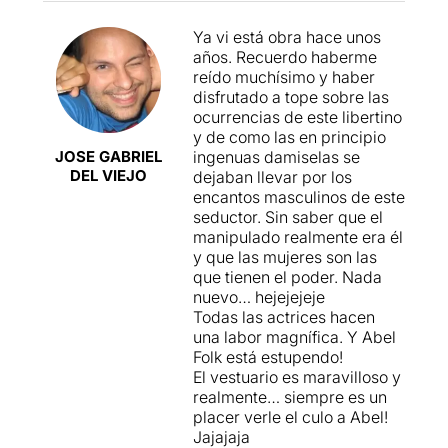
un principi somrius, al final
definida com una veritable
Malgrat que el concepte de
acabes rient de valent.
Ya vi está obra hace unos
joia,
una comèdia
vodevil no seria el més
años. Recuerdo haberme
intel·ligent
, lleugera i
modern... no us espanteu, la
reído muchísimo y haber
profunda,
sensual
i
veritat és que
el text i la
disfrutado a tope sobre las
melancòlica,
divertidíssima
.
dicotomia que ens planteja
ocurrencias de este libertino
l'autor funcionen i
y de como las en principio
Denis Diderot (1685-1759),
compleixen la seva missió
:
JOSE GABRIEL
ingenuas damiselas se
escriptor i filòsof
, un
fer-nos passar una bona
DEL VIEJO
dejaban llevar por los
personatge lliure per
estona i mantenir-nos atents
encantos masculinos de este
expressar les seves idees, i
i entretinguts.
El tàndem
seductor. Sin saber que el
lliure per canviar d'opinió,
actoral de Gonyalons i
Folk
,
manipulado realmente era él
per contradir-se, per
malgrat no ser el més fresc
y que las mujeres son las
començar de zero no parant
del món,
t'acaba atrapant
que tienen el poder. Nada
mai de pensar ni de tenir
sobretot a partir de mitja
nuevo… hejejejeje
dubtes.
obra quan s'enfronten tots
Todas las actrices hacen
dos personatges en un
una labor magnífica. Y Abel
Basat en una situació real
:
diàleg moral (no esperava
Folk está estupendo!
una vetllada de pintura entre
menys de dos actors
El vestuario es maravilloso y
Diderot (
Abel Folk
)
amb tant de recorregut com
realmente… siempre es un
i Madame Therbouche (
Àng
ells).
placer verle el culo a Abel!
els Gonyalons
). L'ambició
Jajajaja
de Diderot era escriure un
L'única cosa que vaig trobar