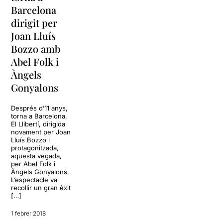
Una proposta que ens ha
Barcelona
convençut
, on les
dirigit per
contradiccions que veiem a
Joan Lluís
l'escenari poden extrapolar-
se fora d'ell,
unes
Bozzo amb
interpretacions que ens
Abel Folk i
han agradat molt
.
Àngels
Gonyalons
S'han recuperat
l'escenografia i el vestuari
de
Montse Amenós
que es
Després d’11 anys,
van fer servir al muntatge
torna a Barcelona,
El Llibertí, dirigida
original.
novament per Joan
Lluís Bozzo i
Per veure la ressenya
protagonitzada,
original, només cal clicar en
aquesta vegada,
per Abel Folk i
aquest
ENLLAÇ
Àngels Gonyalons.
L’espectacle va
recollir un gran èxit
[…]
1 febrer 2018