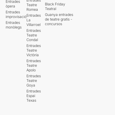
Entrades
Entrades
Black Friday
Teatre
òpera
Teatral
Romea
Entrades
Guanya entrades
Entrades
improvisació
de teatre gratis -
La
Entrades
concursos
Villarroel
monòlegs
Entrades
Teatre
Condal
Entrades
Teatre
Victòria
Entrades
Teatre
Apolo
Entrades
Teatre
Goya
Entrades
Espai
Texas