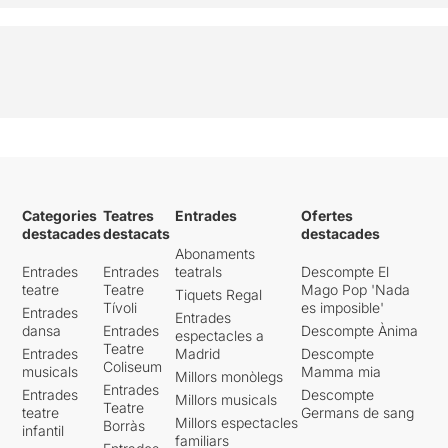
Categories
Teatres
Entrades
Ofertes
destacades
destacats
destacades
Abonaments
Entrades
Entrades
teatrals
Descompte El
teatre
Teatre
Mago Pop 'Nada
Tiquets Regal
Tívoli
es imposible'
Entrades
Entrades
dansa
Entrades
Descompte Ànima
espectacles a
Teatre
Entrades
Madrid
Descompte
Coliseum
musicals
Mamma mia
Millors monòlegs
Entrades
Entrades
Descompte
Millors musicals
Teatre
teatre
Germans de sang
Millors espectacles
Borràs
infantil
familiars