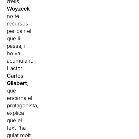
d’ells,
Woyzeck
no té
recursos
per pair el
que li
passa, i
ho va
acumulant.
L’actor
Carles
Gilabert
,
que
encarna el
protagonista,
explica
que el
text l’ha
guiat molt