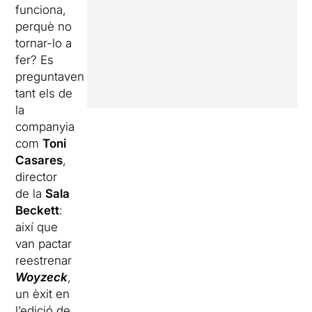
funciona,
perquè no
tornar-lo a
fer? Es
preguntaven
tant els de
la
companyia
com
Toni
Casares
,
director
de la
Sala
Beckett
:
així que
van pactar
reestrenar
Woyzeck
,
un èxit en
l’edició de