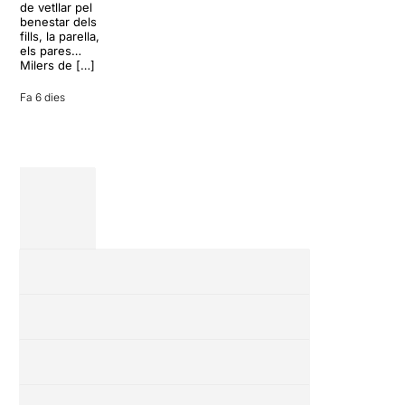
conversa
de vetllar pel
inoportuna pot
benestar dels
27 juliol 2026
convertir unes
fills, la parella,
vacances entre
els pares…
amics en una
Milers de […]
revisió completa
de […]
Fa 6 dies
28 juliol 2026