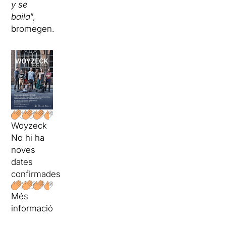
y se
baila
”,
bromegen.
Woyzeck
No hi ha
noves
dates
confirmades
Més
informació