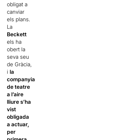
obligat a
canviar
els plans.
La
Beckett
els ha
obert la
seva seu
de Gràcia,
i
la
companyia
de teatre
a l’aire
lliure s’ha
vist
obligada
a actuar,
per
primera