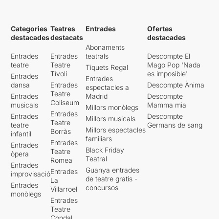
Categories
Teatres
Entrades
Ofertes
destacades
destacats
destacades
Abonaments
Entrades
Entrades
teatrals
Descompte El
teatre
Teatre
Mago Pop 'Nada
Tiquets Regal
Tívoli
es imposible'
Entrades
Entrades
dansa
Entrades
Descompte Ànima
espectacles a
Teatre
Entrades
Madrid
Descompte
Coliseum
musicals
Mamma mia
Millors monòlegs
Entrades
Entrades
Descompte
Millors musicals
Teatre
teatre
Germans de sang
Millors espectacles
Borràs
infantil
familiars
Entrades
Entrades
Black Friday
Teatre
òpera
Teatral
Romea
Entrades
Guanya entrades
Entrades
improvisació
de teatre gratis -
La
Entrades
concursos
Villarroel
monòlegs
Entrades
Teatre
Condal