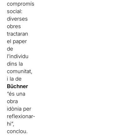
compromís
social:
diverses
obres
tractaran
el paper
de
l’individu
dins la
comunitat,
i la de
Büchner
“és una
obra
idònia per
reflexionar-
hi”,
conclou.