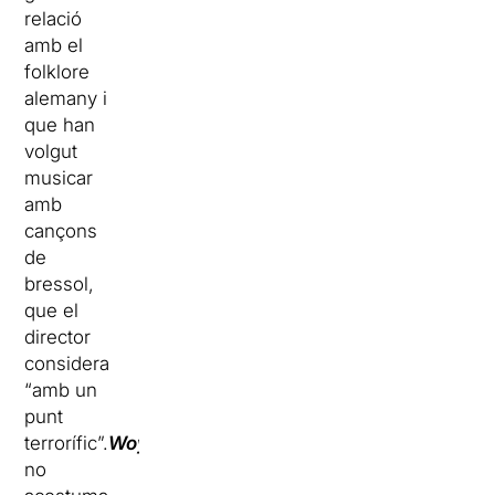
relació
amb el
folklore
alemany i
que han
volgut
musicar
amb
cançons
de
bressol,
que el
director
considera
“amb un
punt
terrorífic”.
Woyzeck
no