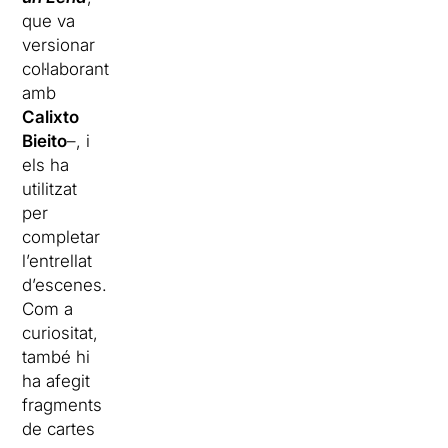
que va
versionar
col·laborant
amb
Calixto
Bieito
–, i
els ha
utilitzat
per
completar
l’entrellat
d’escenes.
Com a
curiositat,
també hi
ha afegit
fragments
de cartes