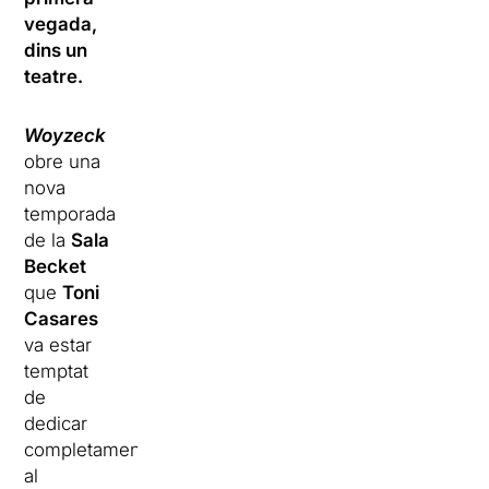
vegada,
dins un
teatre.
Woyzeck
obre una
nova
temporada
de la
Sala
Becket
que
Toni
Casares
va estar
temptat
de
dedicar
completament
al