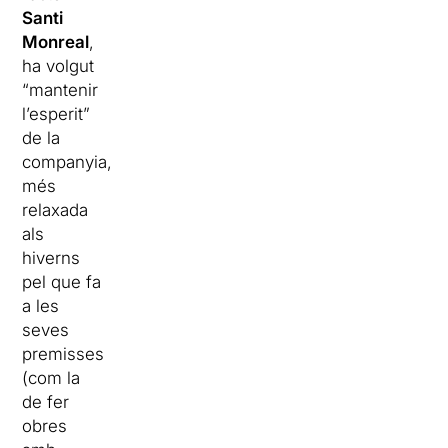
Santi
Monreal
,
ha volgut
“mantenir
l’esperit”
de la
companyia,
més
relaxada
als
hiverns
pel que fa
a les
seves
premisses
(com la
de fer
obres