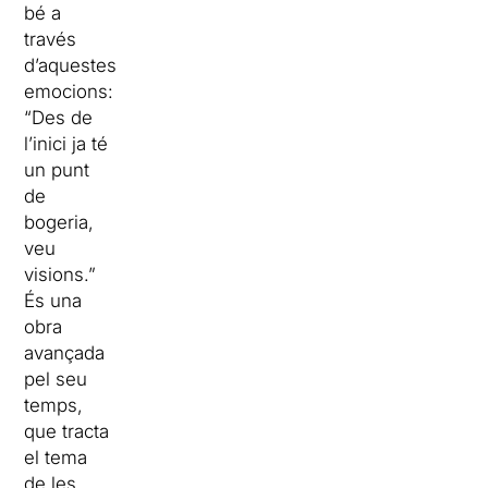
bé a
través
d’aquestes
emocions:
“Des de
l’inici ja té
un punt
de
bogeria,
veu
visions.”
És una
obra
avançada
pel seu
temps,
que tracta
el tema
de les