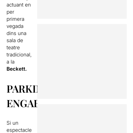
actuant en
per
primera
vegada
dins una
sala de
teatre
tradicional,
a la
Beckett.
PARKING
ENGABIAT
Si un
espectacle