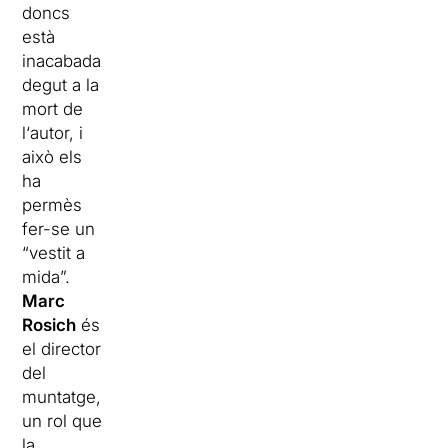
doncs
està
inacabada
degut a la
mort de
l‘autor, i
això els
ha
permès
fer-se un
“vestit a
mida”.
Marc
Rosich
és
el director
del
muntatge,
un rol que
la