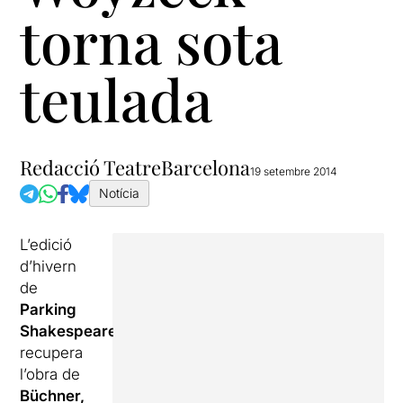
torna sota
teulada
Redacció TeatreBarcelona
19 setembre 2014
Notícia
L’edició
d’hivern
de
Parking
Shakespeare
recupera
l’obra de
Büchner,