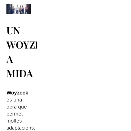
UN
WOYZECK
A
MIDA
Woyzeck
és una
obra que
permet
moltes
adaptacions,