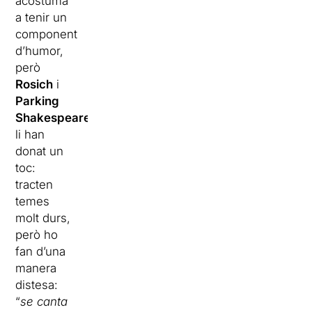
acostuma
a tenir un
component
d’humor,
però
Rosich
i
Parking
Shakespeare
li han
donat un
toc:
tracten
temes
molt durs,
però ho
fan d’una
manera
distesa:
“
se canta