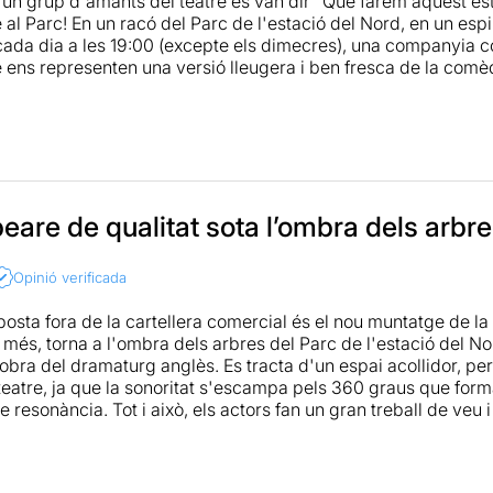
 un grup d'amants del teatre es van dir "Què farem aquest esti
al Parc! En un racó del Parc de l'estació del Nord, en un espi
cada dia a les 19:00 (excepte els dimecres), una companyia
ens representen una versió lleugera i ben fresca de la com
tiu voleu riure i descobrir que Shakespeare no es gens pesat 
estació del Nord, entre uns arbres molt propicis passareu una
e en estat pur!
are de qualitat sota l’ombra dels arbr
Opinió verificada
osta fora de la cartellera comercial és el nou muntatge de 
 més, torna a l'ombra dels arbres del Parc de l'estació del No
obra del dramaturg anglès. Es tracta d'un espai acollidor, per
teatre, ja que la sonoritat s'escampa pels 360 graus que form
de resonància. Tot i això, els actors fan un gran treball de veu
ra i entenedora. Respecte a la posada en escena, l'espectac
 través dels quals els actors entren i surten per tot arreu. D'
 li és propici per al tipus de relat representat, el qual llig