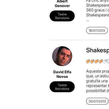
Fa cinc anys
Albert
Shakespeare 
Genover
360 graus i 
Shakespeare 
Teatre
Barcelona
Si aquest es
costat de l'
18/07/2013
talent i teatr
Shakespe
Aquesta prop
David Elfa
que, un estiu
Novoa
gratuïta una 
representar 
Teatre
Barcelona
possibilitat 
de forma cla
disponibles a
30/07/2013
dinamisme que