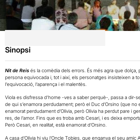
Sinopsi
Nit de Reis
és la comèdia dels errors. És més agra que dolça, p
persona equivocada i, tot i així, els personatges insisteixen a to
l’equivocació, l’aparença i el malentès.
Viola es disfressa d’home -ves a saber perquè-, passa a dir-se 
de qui s’enamora perdudament; però el Duc d’Orsino (que no 
enamorat perdudament d’Olívia, però Olívia ha perdut pare i g
res, de l’amor. Fins que es troba amb Cesari, i es deixa emporta
Però Cesari, en realitat, està enamorat d’Orsino.
A casa d’Olívia hi viu l’Oncle Tobies, que enganya el seu amic