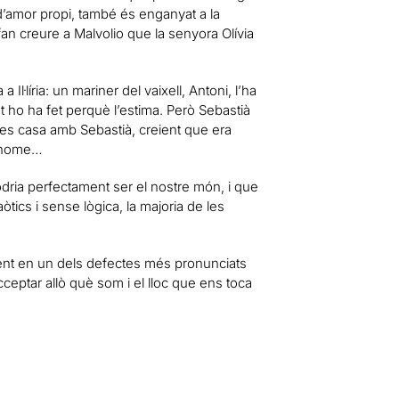
 d’amor propi, també és enganyat a la
 fan creure a Malvolio que la senyora Olívia
 Il·líria: un mariner del vaixell, Antoni, l’ha
nt ho ha fet perquè l’estima. Però Sebastià
i es casa amb Sebastià, creient que era
d’home…
podria perfectament ser el nostre món, i que
ics i sense lògica, la majoria de les
ient en un dels defectes més pronunciats
ceptar allò què som i el lloc que ens toca