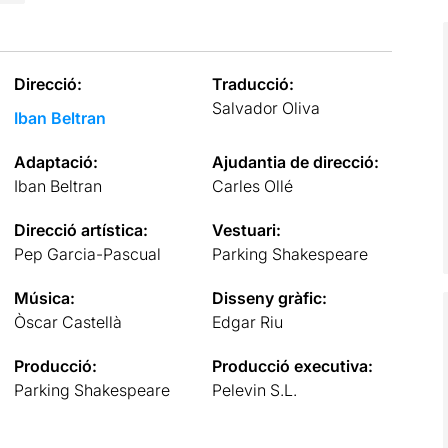
Direcció:
Traducció:
Salvador Oliva
Iban Beltran
Adaptació:
Ajudantia de direcció:
Iban Beltran
Carles Ollé
Direcció artística:
Vestuari:
Pep Garcia-Pascual
Parking Shakespeare
Música:
Disseny gràfic:
Òscar Castellà
Edgar Riu
Producció:
Producció executiva:
Parking Shakespeare
Pelevin S.L.