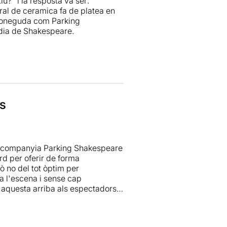
u?" i la resposta va ser:
ral de ceramica fa de platea en
 coneguda com Parking
èdia de Shakespeare.
passeu pel parc que hi ha al
 bona estona gaudint de gran
es
la companyia Parking Shakespeare
rd per oferir de forma
ò no del tot òptim per
a l'escena i sense cap
 i aquesta arriba als espectadors
le juga amb els seus 360 graus
aquesta forma, l'obra adquireix un
a amb unes bones interpretacions