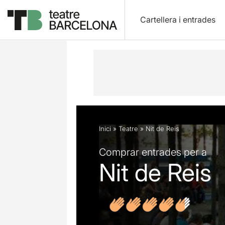
Cartellera i entrades
Descripció
Fitxa artística
Opinion
Inici
»
Teatre
»
Nit de Reis
Comprar entrades per a
Nit de Reis