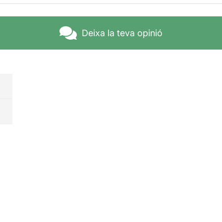
es habituals confusions i enganys shakespearians que doten l
 a l'audiència intergeneracional que hi és present. A més, e
l material amb el que treballa, ja que hi ha un encert tant e
pretar, permetent-se a més la llicencia d'inserir comentaris ac
Deixa la teva opinió
 picar l'ullet als espectadors que no estan habituats al teatr