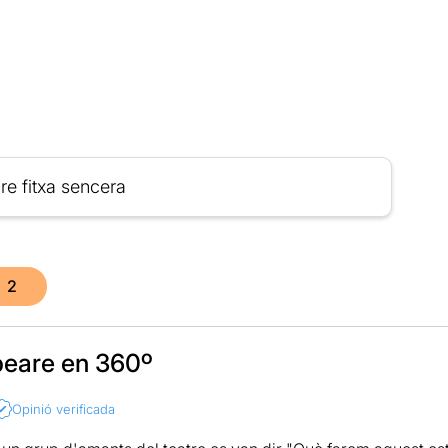
re fitxa sencera
2
eare en 360º
Opinió verificada