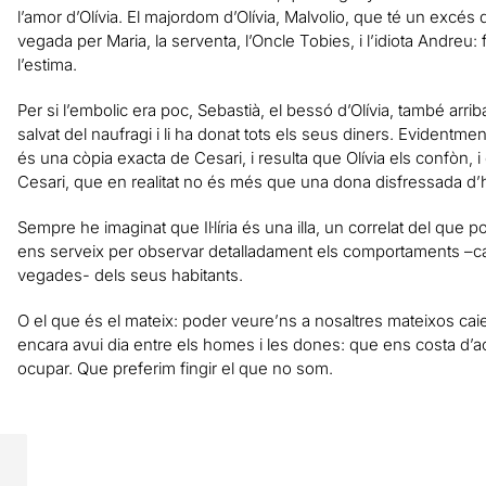
l’amor d’Olívia. El majordom d’Olívia, Malvolio, que té un excés
vegada per Maria, la serventa, l’Oncle Tobies, i l’idiota Andreu:
l’estima.
Per si l’embolic era poc, Sebastià, el bessó d’Olívia, també arriba a
salvat del naufragi i li ha donat tots els seus diners. Evidentme
és una còpia exacta de Cesari, i resulta que Olívia els confòn, 
Cesari, que en realitat no és més que una dona disfressada 
Sempre he imaginat que Il·líria és una illa, un correlat del que 
ens serveix per observar detalladament els comportaments –caòt
vegades- dels seus habitants.
O el que és el mateix: poder veure’ns a nosaltres mateixos ca
encara avui dia entre els homes i les dones: que ens costa d’ac
ocupar. Que preferim fingir el que no som.