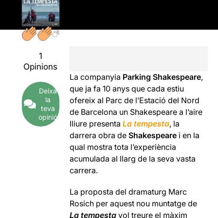
1
Opinions
La companyia
Parking Shakespeare
,
que ja fa 10 anys que cada estiu
Deixa
la
ofereix al Parc de l’Estació del Nord
teva
de Barcelona un Shakespeare a l’aire
opinió
lliure presenta
La tempesta
, la
darrera obra de
Shakespeare
i en la
qual mostra tota l’experiència
acumulada al llarg de la seva vasta
carrera.
La proposta del dramaturg Marc
Rosich per aquest nou muntatge de
La tempesta
vol treure el màxim