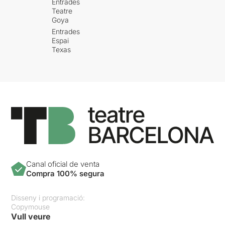
Entrades
interpretació de traca i
Teatre
mocador.
Goya
Entrades
“La Tempesta”
és una
Espai
comèdia, una tragèdia, un
Texas
romanç, una filosofada. És
teatre dins del teatre. És un
joc escènic. És realitat i
ficció, un viatge entre l'oníric
i el real. És una reflexió
sobre l’abús de poder i les
jerarquies socials. És una
crítica al colonialisme,
l’esclavització i la imposició
cultural. És una història de
mentides, venjança,
Canal oficial de venta
ambició, rivalitats, traïcions,
Compra 100% segura
poder, manipulació,
confabulacions, enveges,
Disseny i programació:
complots, corrupció, amors i
Copymouse
encanteris.
Vull veure