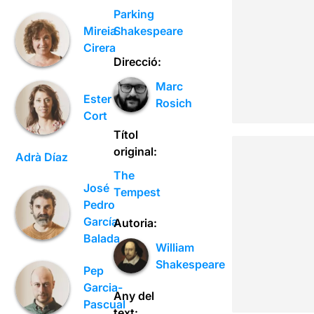
Parking
Shakespeare
Mireia
Cirera
Direcció:
Marc
Ester
Rosich
Cort
Títol
original:
Adrà Díaz
The
José
Tempest
Pedro
García
Autoria:
Balada
William
Shakespeare
Pep
Garcia-
Any del
Pascual
text: