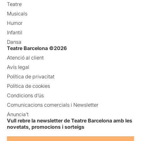
Només em resta de dir vos
Teatre
que si teniu ocasió d’anar-la
Musicals
a veure no us la perdeu!!!
Humor
És una proposta
Infantil
extraordinària.
Dansa
Teatre Barcelona ©2026
Atenció al client
Avís legal
Política de privacitat
Política de cookies
Condicions d’ús
Comunicacions comercials i Newsletter
Anuncia’t
Vull rebre la newsletter de Teatre Barcelona amb les
novetats, promocions i sorteigs