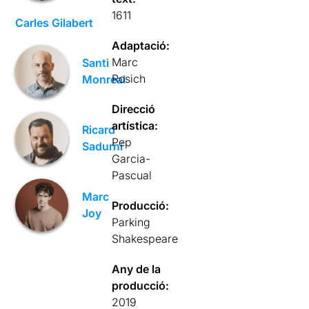
1611
Carles Gilabert
Adaptació:
Marc
Santi
Rosich
Monreal
Direcció
artística:
Ricard
Pep
Sadurní
Garcia-
Pascual
Marc
Producció:
Joy
Parking
Shakespeare
Any de la
producció:
2019