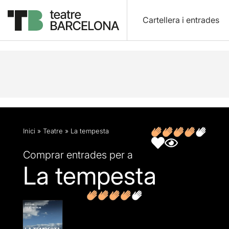
Cartellera i entrades
Descripció
Fitxa artística
Opinions
Inici
»
Teatre
»
La tempesta
Comprar entrades per a
La tempesta