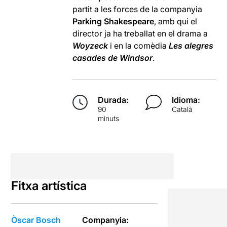
partit a les forces de la companyia
Parking Shakespeare
, amb qui el
director ja ha treballat en el drama a
Woyzeck
i en la comèdia
Les alegres
casades de Windsor
.
Durada:
Idioma:
90
Català
minuts
Fitxa artística
Òscar Bosch
Companyia: