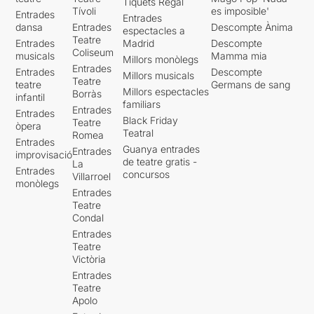
Tiquets Regal
Santi Monreal i Ricard
Tívoli
es imposible'
Entrades
Sadurní)
, l’actor
Marc Joy
al
Entrades
dansa
Entrades
Descompte Ànima
espectacles a
que vàrem veure en el paper
Teatre
Entrades
Madrid
Descompte
de Quiron a
“Titus
Coliseum
musicals
Mamma mia
Andrònic”
i que ens regala
Millors monòlegs
Entrades
Entrades
Descompte
una interpretació brutal en el
Millors musicals
Teatre
teatre
Germans de sang
paper de Caliban
,
i noves
Millors espectacles
Borràs
infantil
incorporacions, la
Carme
familiars
Entrades
Entrades
Milán
i l’
Àlvar
Triay
.
Black Friday
Teatre
òpera
Teatral
Romea
Entrades
En tota obra de
Guanya entrades
Entrades
improvisació
Shakespeare
, incloses les
de teatre gratis -
La
Entrades
més tràgiques, hi surt el
concursos
Villarroel
monòlegs
personatge del bufó. En
Entrades
aquesta ocasió en són dos
Teatre
els personatges encarregats
Condal
de posar aquell punt divertit
Entrades
i grotesc a l’obra: en
Teatre
Trínculo, un bufó borratxo
Victòria
servent d’Alonso (
Adrià
Entrades
Díaz
) i l’Stefano el majordom
Teatre
del rei (
José Pedro García
Apolo
Balada
). Brutals!!! Una