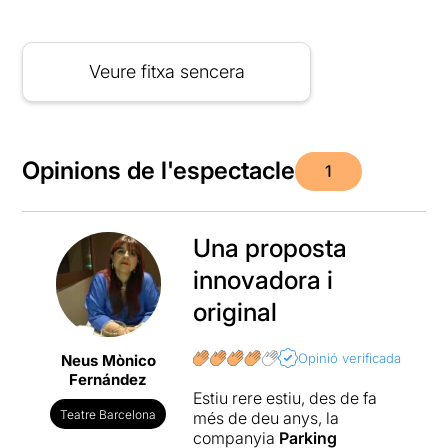
Veure fitxa sencera
Opinions de l'espectacle
1
Una proposta
innovadora i
original
Opinió verificada
Neus Mònico
Fernández
Estiu rere estiu, des de fa
Teatre Barcelona
més de deu anys, la
companyia
Parking