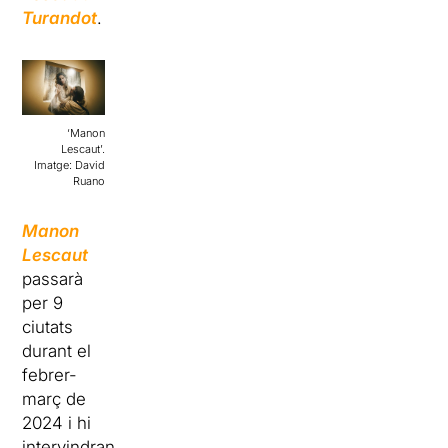
Turandot
.
‘Manon
Lescaut’.
Imatge: David
Ruano
Manon
Lescaut
passarà
per 9
ciutats
durant el
febrer-
març de
2024 i hi
intervindran