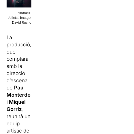
‘Romeu i
Julieta’. Imatge:
David Ruano
La
producció,
que
comptarà
amb la
direcció
d’escena
de
Pau
Monterde
i
Miquel
Gorriz
,
reunirà un
equip
artístic de