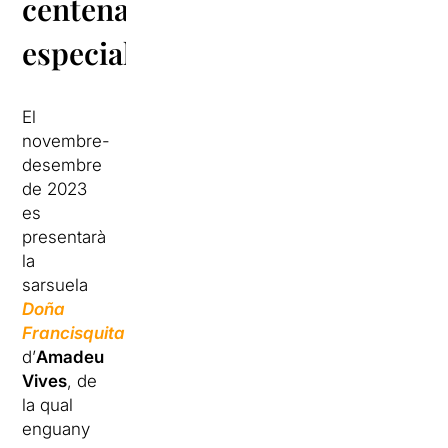
centenaris
especials
El
novembre-
desembre
de 2023
es
presentarà
la
sarsuela
Doña
Francisquita
d’
Amadeu
Vives
, de
la qual
enguany