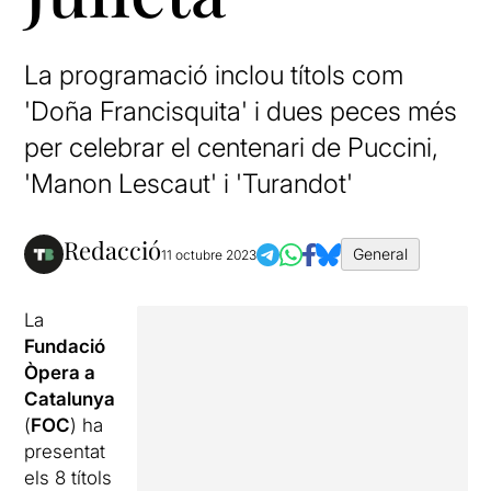
La programació inclou títols com
'Doña Francisquita' i dues peces més
per celebrar el centenari de Puccini,
'Manon Lescaut' i 'Turandot'
Redacció
General
11 octubre 2023
La
Fundació
Òpera a
Catalunya
(
FOC
) ha
presentat
els 8 títols