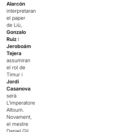
Alarcón
interpretaran
el paper
de Liù,
Gonzalo
Ruiz
i
Jeroboám
Tejera
assumiran
el rol de
Timur i
Jordi
Casanova
serà
L’imperatore
Altoum.
Novament,
el mestre
Daniel Gil