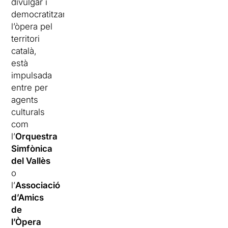
divulgar i
democratitzar
l’òpera pel
territori
català,
està
impulsada
entre per
agents
culturals
com
l’
Orquestra
Simfònica
del Vallès
o
l’
Associació
d’Amics
de
l’Òpera