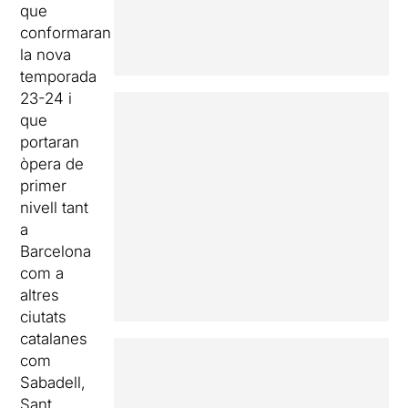
que
conformaran
la nova
temporada
23-24 i
que
portaran
òpera de
primer
nivell tant
a
Barcelona
com a
altres
ciutats
catalanes
com
Sabadell,
Sant