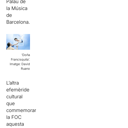
Palau de
la Música
de
Barcelona.
‘Doña
Francisquita’.
Imatge: David
Ruano
L’altra
efemèride
cultural
que
commemorarà
la FOC
aquesta