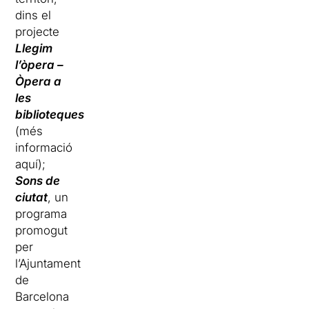
dins el
projecte
Llegim
l’òpera –
Òpera a
les
biblioteques
(més
informació
aquí);
Sons de
ciutat
, un
programa
promogut
per
l’Ajuntament
de
Barcelona