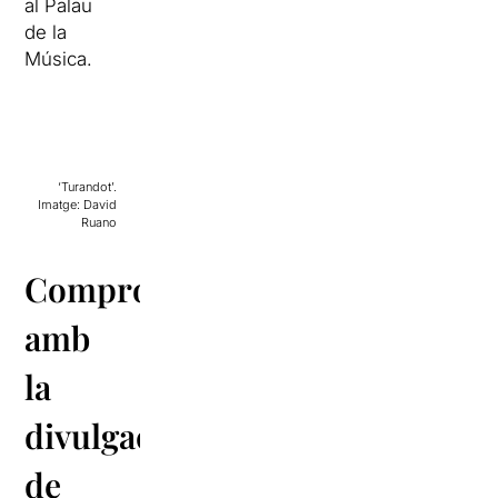
al Palau
de la
Música.
‘Turandot’.
Imatge: David
Ruano
Compromís
amb
la
divulgació
de