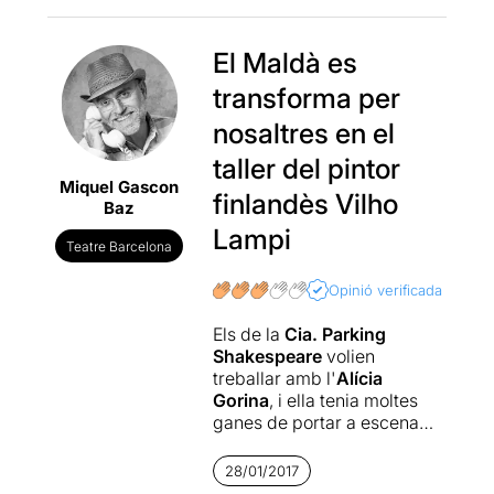
Shakespeare
i en aquesta
ocasió estan desconeguts,
inclòs per als que els seguim
El Maldà es
en les seves més
transforma per
dramàtiques aventures
hivernals. El canvi no es nota
nosaltres en el
només en la incorporació de
taller del pintor
cares noves i la falta
Miquel Gascon
d’alguns dels seus
finlandès Vilho
Baz
membres. Molta de la
“culpa” la té la directora que
Lampi
Teatre Barcelona
en aquesta ocasió es posa al
comandament de l’itinerant
Opinió verificada
companyia:
Alícia Gorina
.
Els de la
Cia. Parking
Segueix llegint
Shakespeare
volien
aquí: http://www.masteatro.
treballar amb l'
Alícia
com/critica-deu-es-bellesa/
Gorina
, i ella tenia moltes
ganes de portar a escena
aquesta
dramatúrgia de
Kristian Smeds
, estrenada a
28/01/2017
Hèlsinki l'any 2000, i