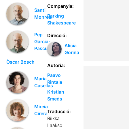
Companyia:
Santi
Parking
Monreal
Shakespeare
Pep
Direcció:
Garcia-
Alícia
Pascual
Gorina
Òscar Bosch
Autoria:
Paavo
Maria
Rintala
Casellas
Kristian
Smeds
Mireia
Traducció:
Cirera
Riikka
Laakso