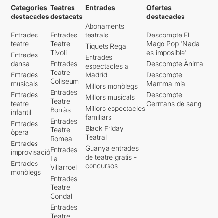
Categories
Teatres
Entrades
Ofertes
exposició en una galeria
destacades
destacats
destacades
d'art i espera compradors.
Abonaments
Un Burguès entra, però la
Entrades
Entrades
teatrals
Descompte El
seva obra no li agrada. Ell,
teatre
Teatre
Mago Pop 'Nada
Tiquets Regal
desesperat s'estira a la via
Tívoli
es imposible'
Entrades
del tren i demana a Jesucrist
Entrades
dansa
Entrades
Descompte Ànima
espectacles a
que arribi el tren.
LA NOIA
Teatre
Entrades
Madrid
Descompte
DE LA BORA DEL GEL
–
Coliseum
musicals
Mamma mia
Millors monòlegs
l'últim quadre és una
Entrades
Entrades
Descompte
pregunta, Lampi va al metge
Millors musicals
Teatre
teatre
Germans de sang
perque vol començar de
Millors espectacles
Borràs
infantil
nou. La fe i la bellesa no
familiars
Entrades
Entrades
moren mai.
Black Friday
Teatre
òpera
Teatral
Romea
Entrades
Hem pogut gaudir d'un
Guanya entrades
Entrades
improvisació
espectacle inhabitual on
de teatre gratis -
La
Entrades
pintura i filosofia es
concursos
Villarroel
monòlegs
barregen buscant la
Entrades
bellesa
, on les pinzellades
Teatre
del pintor són substituïdes
Condal
pels moviments dels cossos
Entrades
i per accions viscerals que
Teatre