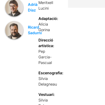
Meritxell
Adrià
Lucini
Díaz
Adaptació:
Alícia
Ricard
Gorina
Sadurní
Direcció
artística:
Pep
Garcia-
Pascual
Escenografia:
Silvia
Delagneau
Vestuari:
Silvia