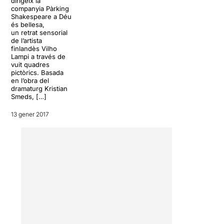
dirigeix la
recorregut amb ell mateix i
companyia Pàrking
amb el món, imprescindible
Shakespeare a Déu
per dur a terme les seves
és bellesa,
un retrat sensorial
inquietuds artístiques.
La
de l’artista
seva actitud és a vegades
finlandès Vilho
èpica, a vegades ridícula,
Lampi a través de
és poruc, obsessiu
, amb
vuit quadres
pictòrics. Basada
grans contrasts, pot donar
en l’obra del
cares molt diferents d'ell
dramaturg Kristian
mateix, pot esdevenir a
Smeds, […]
estones molt còmic, a
estones molt patètic, o molt
13 gener 2017
desagradable, o irreverent,
fins i tot mesquí, pot fins i tot
caure malament i fer por, és
megalòman i grandiloqüent.
Però també és un geni,
autèntic i ple d'humanitat
.
Una posada en escena on
han apostat per transmetre
sensacions a través dels