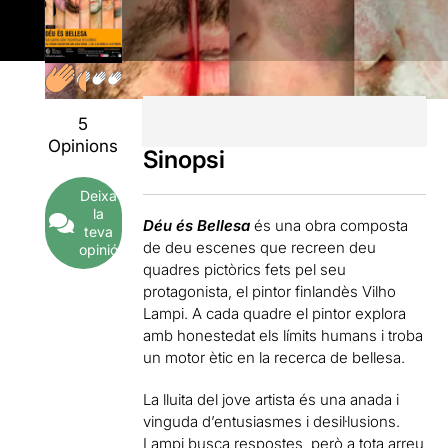
5
Opinions
Sinopsi
Deixa
la
Déu és Bellesa
és una obra composta
teva
de deu escenes que recreen deu
opinió
quadres pictòrics fets pel seu
protagonista, el pintor finlandès Vilho
Lampi. A cada quadre el pintor explora
amb honestedat els límits humans i troba
un motor ètic en la recerca de bellesa.
La lluita del jove artista és una anada i
vinguda d’entusiasmes i desil·lusions.
Lampi busca respostes, però a tota arreu