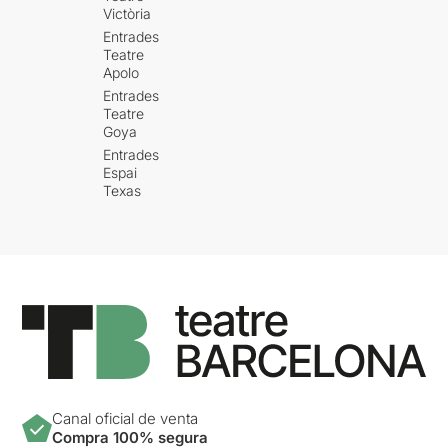
provoquen en nosaltres
Victòria
atracció o rebuig, però al
Entrades
cap i a la fi, una resposta.
Un
Teatre
diàleg sense paraules entre
Apolo
ells i nosaltres
.
Entrades
Teatre
Si desitgeu llegir la crònica
Goya
original, només heu de llefir
Entrades
AQUÍ
Espai
Texas
Canal oficial de venta
Compra 100% segura