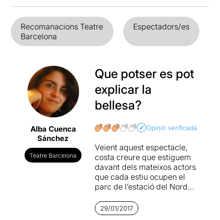
Recomanacions Teatre
Espectadors/es
Barcelona
Que potser es pot
explicar la
bellesa?
Opinió verificada
Alba Cuenca
Sánchez
Veient aquest espectacle,
Teatre Barcelona
costa creure que estiguem
davant dels mateixos actors
que cada estiu ocupen el
parc de l’estació del Nord
per representar les
comèdies del bard anglès.
29/01/2017
Ells són els
Parking