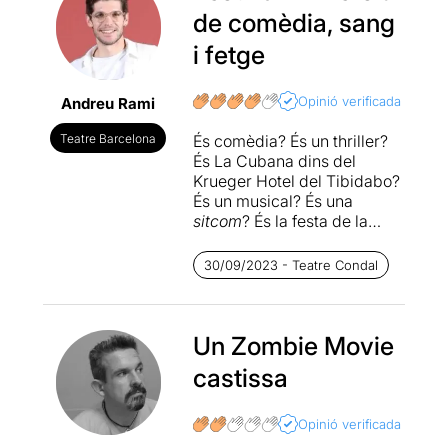
de comèdia, sang
i fetge
Opinió verificada
Andreu Rami
Teatre Barcelona
És comèdia? És un thriller?
És La Cubana dins del
Krueger Hotel del Tibidabo?
És un musical? És una
sitcom
? És la festa de la
democràcia...? Doncs sí,
La
noche de los muertos
30/09/2023 - Teatre Condal
vivientes LIVE
! és una mica
de tot això. Posar etiquetes,
a part d'estar en general
desfasadíssim i ser d'una
Un Zombie Movie
poca elegància i falta de
castissa
cosmopolitisme flagrant, és
tan difícil com innecessari
en aquest cas. La intenció
Opinió verificada
del muntatge que adapta