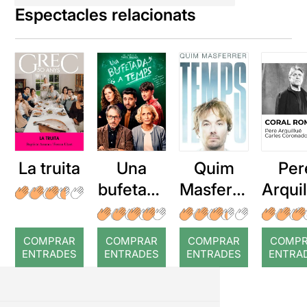
Espectacles relacionats
La truita
Una
Quim
Per
bufetada
Masferre
Arqui
a temps
r: Temps
: Cor
romp
COMPRAR
COMPRAR
COMPRAR
COMP
ENTRADES
ENTRADES
ENTRADES
ENTRA