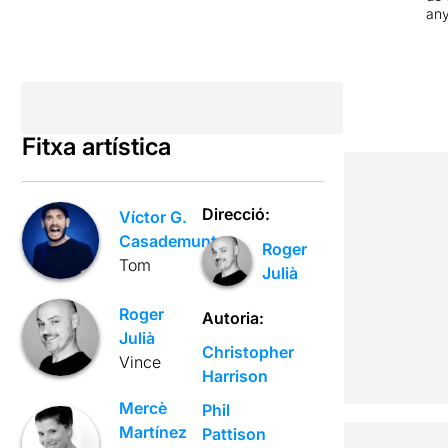
an
Fitxa artística
Direcció:
Víctor G.
Casademunt
Roger
Tom
Julià
Roger
Autoria:
Julià
Christopher
Vince
Harrison
Mercè
Phil
Martínez
Pattison