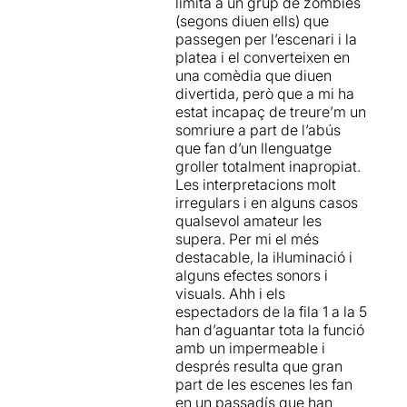
limita a un grup de zombies
(segons diuen ells) que
passegen per l’escenari i la
platea i el converteixen en
una comèdia que diuen
divertida, però que a mi ha
estat incapaç de treure’m un
somriure a part de l’abús
que fan d’un llenguatge
groller totalment inapropiat.
Les interpretacions molt
irregulars i en alguns casos
qualsevol amateur les
supera. Per mi el més
destacable, la il·luminació i
alguns efectes sonors i
visuals. Ahh i els
espectadors de la fila 1 a la 5
han d’aguantar tota la funció
amb un impermeable i
després resulta que gran
part de les escenes les fan
en un passadís que han