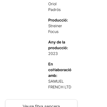
Oriol
Padrós
Producció:
Streiner
Focus
Any de la
producció:
2023
En
col·laboració
amb:
SAMUEL
FRENCH LTD
Veure fitxa sencera