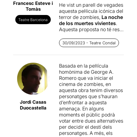
Francesc Esteve i
Daniel Anglés
és la de
He vist un parell de vegades
Tomàs
convertir-se en una
aquesta pel·licula icónica del
experiència sensorial
terror de zombies,
La noche
Teatre Barcelona
completa. Vivim en una
de los muertes vivientes
.
societat líquida i aquest
Aquesta proposta no té res a
espectacle també ho és. I
veure, s’ha de dir que és una
també n'hi ha de líquids.
“comèdia”.Fa temps que ho
30/09/2023 - Teatre Condal
Concretament... Sang. A
vaig veure; “és l’única
dojo.
producció oficial autoritzada
pels hereus del mestre del
L'actor i excel·lent
clown
Basada en la pel·lícula
gènere de terror
George A.
R
oger Julià
(Rhum & Cia,
homònima de George A.
Romero
” amb aquesta frase
golfus de Roma) dirigeix junt
Romero que va iniciar el
vaig pensar que aniria a
amb
Victor Gómez
cinema de zombies, en
veure una obra de terror, o
Casademunt
(La Cubana,
aquesta obra tenim diversos
que com a mínim un ensurt.
La jaula de las locas, Pares
personatges que s’hauran
Però no és així.
normals
) la història d’un
Jordi Casas
d’enfrontar a aquesta
grup d’estranys s’amaguen
Duocastella
amenaça. En alguns
Més tard vaig veure
en una granja en plena
moments el públic podrà
“Terrorificamente divertida”.
apocalipsi zombie. Els fans
votar entre dues alternatives
Llavors penso, que és més
de la pel·lícula de sèrie B
per decidir el destí dels
una paròdia a l’estil de Scary
potser trobaran a faltar
personatges. A més, els
Movie que altra cosa. Però