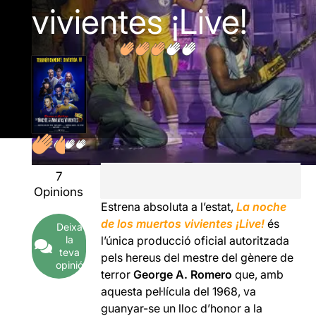
vivientes ¡Live!
7
Opinions
Estrena absoluta a l’estat,
La noche
de los muertos vivientes
¡Live!
és
Deixa
la
l’única producció oficial autoritzada
teva
pels hereus del mestre del gènere de
opinió
terror
George A. Romero
que, amb
aquesta pel·lícula del 1968, va
guanyar-se un lloc d’honor a la