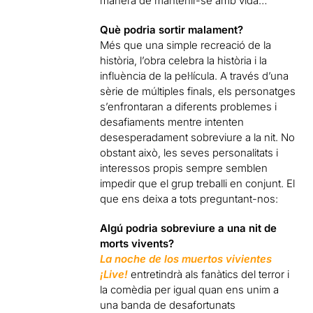
manera de mantenir-se amb vida…
Què podria sortir malament?
Més que una simple recreació de la
història, l’obra celebra la història i la
influència de la pel·lícula. A través d’una
sèrie de múltiples finals, els personatges
s’enfrontaran a diferents problemes i
desafiaments mentre intenten
desesperadament sobreviure a la nit. No
obstant això, les seves personalitats i
interessos propis sempre semblen
impedir que el grup treballi en conjunt. El
que ens deixa a tots preguntant-nos:
Algú podria sobreviure a una nit de
morts vivents?
La noche de los muertos vivientes
¡Live!
entretindrà als fanàtics del terror i
la comèdia per igual quan ens unim a
una banda de desafortunats