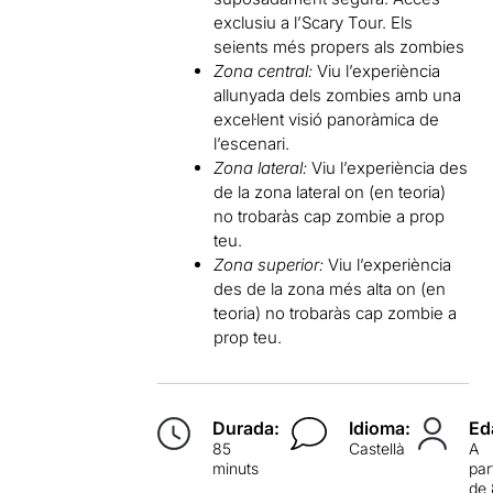
exclusiu a l’Scary Tour. Els
seients més propers als zombies
Zona central:
Viu l’experiència
allunyada dels zombies amb una
excel·lent visió panoràmica de
l’escenari.
Zona lateral:
Viu l’experiència des
de la zona lateral on (en teoria)
no trobaràs cap zombie a prop
teu.
Zona superior:
Viu l’experiència
des de la zona més alta on (en
teoria) no trobaràs cap zombie a
prop teu.
Durada:
Idioma:
Ed
85
Castellà
A
minuts
par
de