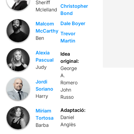
Sheriff
Christopher
Mclelland
Bond
Dale Boyer
Malcom
McCarthy
Trevor
Ben
Martin
Alexia
Idea
Pascual
original:
Judy
George
A.
Jordi
Romero
Soriano
John
Harry
Russo
Adaptació:
Míriam
Daniel
Tortosa
Anglès
Barba