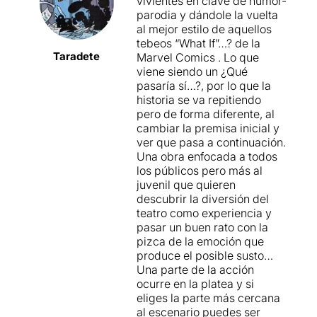
vivientes en clave de humor-
parodia y dándole la vuelta
al mejor estilo de aquellos
tebeos “What If”…? de la
Taradete
Marvel Comics . Lo que
viene siendo un ¿Qué
pasaría sí…?, por lo que la
historia se va repitiendo
pero de forma diferente, al
cambiar la premisa inicial y
ver que pasa a continuación.
Una obra enfocada a todos
los públicos pero más al
juvenil que quieren
descubrir la diversión del
teatro como experiencia y
pasar un buen rato con la
pizca de la emoción que
produce el posible susto…
Una parte de la acción
ocurre en la platea y si
eliges la parte más cercana
al escenario puedes ser