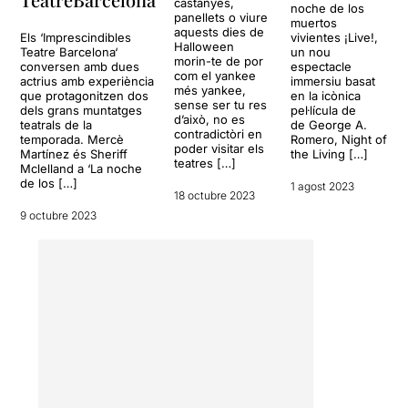
castanyes,
noche de los
panellets o viure
muertos
aquests dies de
Els ‘Imprescindibles
vivientes ¡Live!,
Halloween
Teatre Barcelona‘
un nou
morin-te de por
conversen amb dues
espectacle
com el yankee
actrius amb experiència
immersiu basat
més yankee,
que protagonitzen dos
en la icònica
sense ser tu res
dels grans muntatges
pel·lícula de
d’això, no es
teatrals de la
de George A.
contradictòri en
temporada. Mercè
Romero, Night of
poder visitar els
Martínez és Sheriff
the Living […]
teatres […]
Mclelland a ‘La noche
de los […]
1 agost 2023
18 octubre 2023
9 octubre 2023