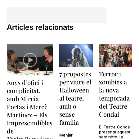
Articles relacionats
7 propostes
Terror i
per viure el
zombies a
Anys d’ofici i
Halloween
la nova
complicitat,
al teatre,
temporada
amb Mireia
amb o
del Teatre
Portas i Mercè
sense
Condal
Martínez – Els
família
Imprescindibles
El Teatre Condal
de
presenta aquest
Menjar
setembre La
TeatreBarcelona