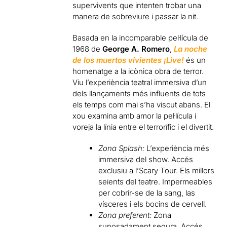
supervivents que intenten trobar una
manera de sobreviure i passar la nit.
Basada en la incomparable pel·lícula de
1968 de
George A. Romero
,
La noche
de los muertos vivientes
¡Live!
és un
homenatge a la icònica obra de terror.
Viu l’experiència teatral immersiva d’un
dels llançaments més influents de tots
els temps com mai s’ha viscut abans. El
xou examina amb amor la pel·lícula i
voreja la línia entre el terrorífic i el divertit.
Zona Splash:
L’experiència més
immersiva del show. Accés
exclusiu a l’Scary Tour. Els millors
seients del teatre. Impermeables
per cobrir-se de la sang, las
vísceres i els bocins de cervell.
Zona preferent:
Zona
suposadament segura. Accés