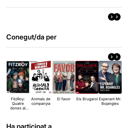
Conegut/da per
FitzRoy:
Animals de
El favor
Els Brugarol
Esperant Mr.
Es
Quatre
companyia
Bojangles
dones al
H
límit
ca
p
Ha participat a