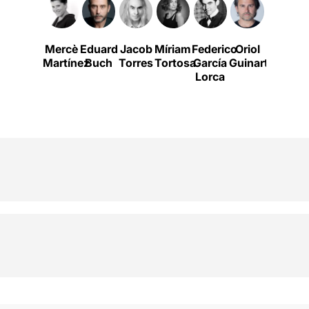
Mercè
Eduard
Jacob
Míriam
Federico
Oriol
Quim
Martínez
Buch
Torres
Tortosa
García
Guinart
Àvila
Lorca