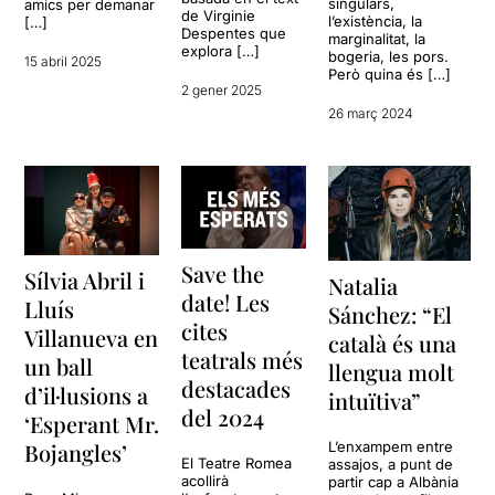
singulars,
amics per demanar
de Virginie
l’existència, la
[…]
Despentes que
marginalitat, la
explora […]
bogeria, les pors.
15 abril 2025
Però quina és […]
2 gener 2025
26 març 2024
Save the
Sílvia Abril i
Natalia
date! Les
Lluís
Sánchez: “El
cites
Villanueva en
català és una
teatrals més
un ball
llengua molt
destacades
d’il·lusions a
intuïtiva”
del 2024
‘Esperant Mr.
L’enxampem entre
Bojangles’
El Teatre Romea
assajos, a punt de
acollirà
partir cap a Albània