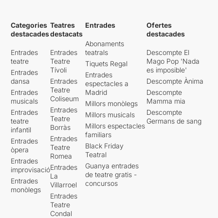
Categories
Teatres
Entrades
Ofertes
destacades
destacats
destacades
Abonaments
Entrades
Entrades
teatrals
Descompte El
teatre
Teatre
Mago Pop 'Nada
Tiquets Regal
Tívoli
es imposible'
Entrades
Entrades
dansa
Entrades
Descompte Ànima
espectacles a
Teatre
Entrades
Madrid
Descompte
Coliseum
musicals
Mamma mia
Millors monòlegs
Entrades
Entrades
Descompte
Millors musicals
Teatre
teatre
Germans de sang
Millors espectacles
Borràs
infantil
familiars
Entrades
Entrades
Black Friday
Teatre
òpera
Teatral
Romea
Entrades
Guanya entrades
Entrades
improvisació
de teatre gratis -
La
Entrades
concursos
Villarroel
monòlegs
Entrades
Teatre
Condal