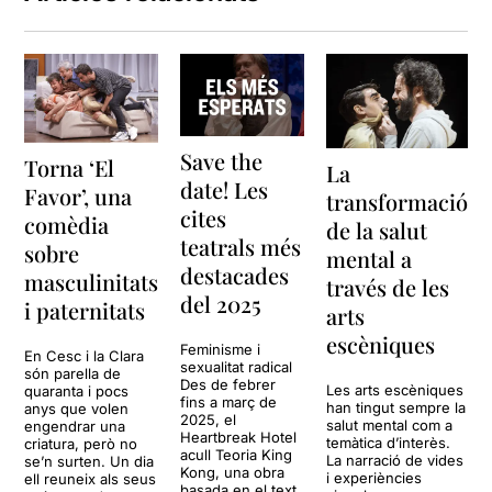
Save the
Torna ‘El
La
date! Les
Favor’, una
transformació
cites
comèdia
de la salut
teatrals més
sobre
mental a
destacades
masculinitats
través de les
del 2025
i paternitats
arts
escèniques
Feminisme i
En Cesc i la Clara
sexualitat radical
són parella de
Des de febrer
Les arts escèniques
quaranta i pocs
fins a març de
han tingut sempre la
anys que volen
2025, el
salut mental com a
engendrar una
Heartbreak Hotel
temàtica d’interès.
criatura, però no
acull Teoria King
La narració de vides
se’n surten. Un dia
Kong, una obra
i experiències
ell reuneix als seus
basada en el text