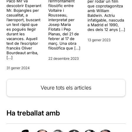
l’enfrontament
Paco Mir va
per rodar un film
filosòfic entre
descobrir Esperant
que coprotagonitza
Voltaire i
Mr. Bojangles per
amb William
Rousseau,
casualitat, a
Baldwin. Actriu
interpretat per
l’aeroport, buscant
infatigable, nascuda
Josep Maria
un text ràpid que
a Madrid el 1990,
Flotats i Pep
es pogués llegir
des dels 12 anys […]
Planas, del 21 de
durant les
febrer al 17 de
vacances. Aquell
13 gener 2023
març. Una obra
text de l’escriptor
filosòfica que […]
francès Oliver
Bourdeaut arriba,
[…]
22 desembre 2023
31 gener 2024
Veure tots els articles
Ha treballat amb