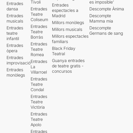
Tívoli
es imposible'
Entrades
Entrades
dansa
Entrades
Descompte Ànima
espectacles a
Teatre
Entrades
Madrid
Descompte
Coliseum
musicals
Mamma mia
Millors monòlegs
Entrades
Entrades
Descompte
Millors musicals
Teatre
teatre
Germans de sang
Millors espectacles
Borràs
infantil
familiars
Entrades
Entrades
Black Friday
Teatre
òpera
Teatral
Romea
Entrades
Guanya entrades
Entrades
improvisació
de teatre gratis -
La
Entrades
concursos
Villarroel
monòlegs
Entrades
Teatre
Condal
Entrades
Teatre
Victòria
Entrades
Teatre
Apolo
Entrades