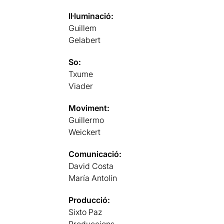
Il·luminació:
Guillem
Gelabert
So:
Txume
Viader
Moviment:
Guillermo
Weickert
Comunicació:
David Costa
María Antolín
Producció:
Sixto Paz