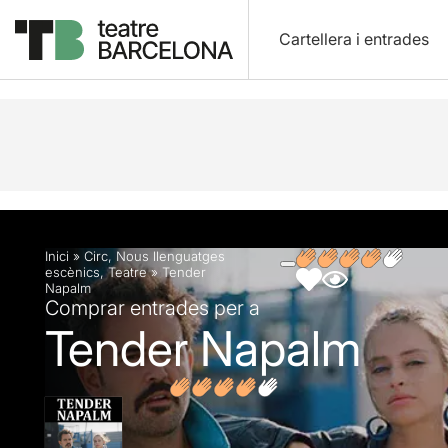
Cartellera i entrades
Descripció
Fitxa artística
Fotos i vídeos
Opin
Inici
»
Circ
,
Nous llenguatges
escènics
,
Teatre
»
Tender
Napalm
Comprar entrades per a
Tender Napalm