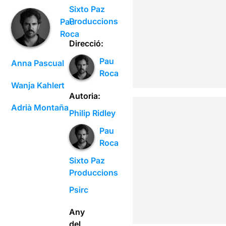
Sixto Paz
Produccions
Pau
Roca
Direcció:
Pau
Anna Pascual
Roca
Wanja Kahlert
Autoria:
Adrià Montaña
Philip Ridley
Pau
Roca
Sixto Paz
Produccions
Psirc
Any
del