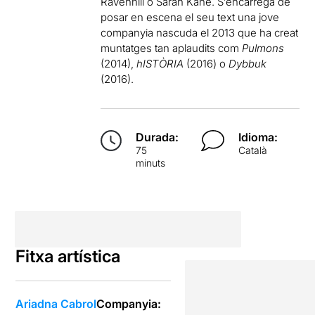
Ravenhill o Sarah Kane. S’encarrega de
posar en escena el seu text una jove
companyia nascuda el 2013 que ha creat
muntatges tan aplaudits com
Pulmons
(2014),
hISTÒRIA
(2016) o
Dybbuk
(2016).
Durada:
Idioma:
75
Català
minuts
Fitxa artística
Ariadna Cabrol
Companyia: