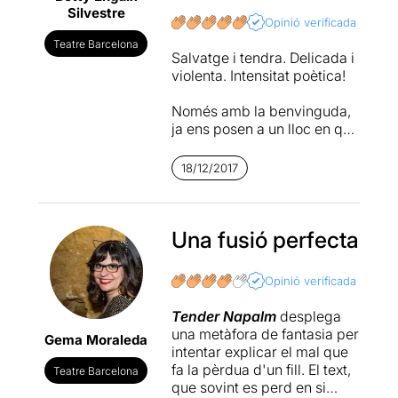
Silvestre
Opinió verificada
Teatre Barcelona
Salvatge i tendra. Delicada i
violenta. Intensitat poètica!
Només amb la benvinguda,
ja ens posen a un lloc en que
desperten la nostra
curiositat sobre el que
18/12/2017
ocorrerà els pròxims minuts
en aquell espai. Un espai
inquietant. Un espai que ja
ens fa intuir que no viurem
Una fusió perfecta
un història fàcil i de cotó
rosa tot i ser d’amor. Té tant
Opinió verificada
d’amor com d’odi. Un amor
rosa molt obscur, quasi
Tender Napalm
desplega
negre. I amb un sabor amarg
una metàfora de fantasia per
Gema Moraleda
sense perdre un rerefons
intentar explicar el mal que
dolç.
fa la pèrdua d'un fill. El text,
Teatre Barcelona
que sovint es perd en si
L’argument està bé però és