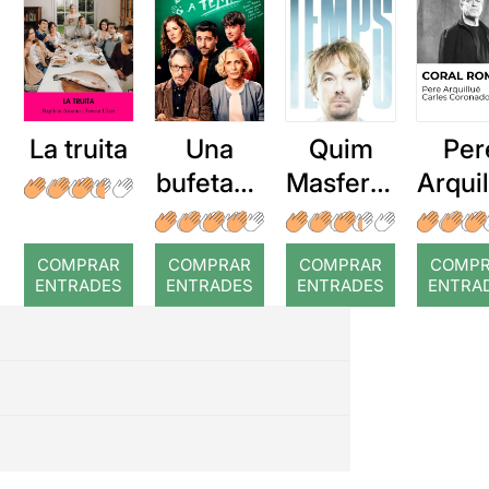
La truita
Una
Quim
Per
bufetada
Masferre
Arqui
a temps
r: Temps
: Cor
romp
COMPRAR
COMPRAR
COMPRAR
COMP
ENTRADES
ENTRADES
ENTRADES
ENTRA