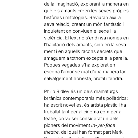
de la imaginació, explorant la manera en
què els amants creen les seves pròpies
històries i mitologies. Reviuran així la
seva relació, creant un món fantàstic i
inquietant on conviuen el sexe i la
violència.
El text no s’endinsa només en
l’habitació dels amants, sinó en la seva
ment i en aquells racons secrets que
amaguem a tothom excepte a la parella.
Poques vegades s’ha explorat en
escena l’amor sexual d’una manera tan
salvatgement honesta, brutal i tendra.
Philip Ridley és un dels dramaturgs
britànics contemporanis més polièdrics:
ha escrit novel·les, és artista plàstic i ha
treballat tant per al cinema com per al
teatre, on va ser considerat un dels
pioners del moviment
In-yer-face
theatre
, del qual han format part Mark