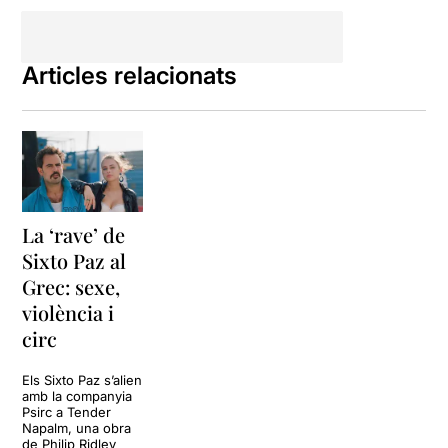
Anna Pasqual, Adrià
Montaña
. Fan fàcil allò que
no ho és; amaguen la
Articles relacionats
tècnica per mostrar
delicadesa, naturalitat i
integrar-se absolutament a
la dramatúrgia, omplen
totalment l'espai, s'hi fonen
quan cal... Estan al servei de
l'obra i fan una gran
exhibició de talent des de la
La ‘rave’ de
total humilitat. S'estrena
l'abril vinent al Mercat de les
Sixto Paz al
Flors, però el seu proper
Grec: sexe,
espectacle ja està ben
violència i
apuntat:
El meu nom és Hor.
circ
Els Sixto Paz s’alien
amb la companyia
Psirc a Tender
Napalm, una obra
de Philip Ridley