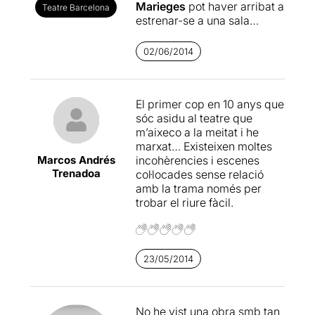
Marieges
pot haver arribat a
Teatre Barcelona
estrenar-se a una sala
professional de Barcelona.
Costa imaginar que un grup
02/06/2014
de persones (amb
experiència i criteri) hagin
arribat a creure que això
El primer cop en 10 anys que
podia ser una comèdia
sóc asidu al teatre que
d’èxit. Costa pair que s’hagin
m’aixeco a la meitat i he
invertit milers i milers
marxat… Existeixen moltes
d’euros en un producte
Marcos Andrés
incohèrencies i escenes
d’una qualitat tan
Trenadoa
col·locades sense relació
inexplicable com aquest.
amb la trama només per
Costa i fa mal.
trobar el riure fàcil.
De l’obra, poca cosa a dir: un
cúmul de tòpics que
comença amb la interessant
situació d’un matrimoni que
23/05/2014
adquireix una vivenda a un
bloc de pisos on no hi ha
més veïns (santa pau i
No he vist una obra smb tan