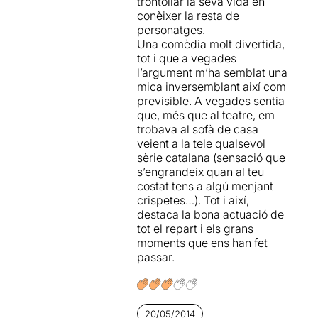
trontollar la seva vida en
tant, per altra mena de sales
conèixer la resta de
(sales petites, que no
personatges.
tanquen números a finals de
Una comèdia molt divertida,
mes) i veiessin alguna de les
tot i que a vegades
propostes que allà s’hi fan,
l’argument m’ha semblat una
algunes amb molt d’èxit,
mica inversemblant així com
d’altres amb molt de criteri…
previsible. A vegades sentia
que potser també podrien
que, més que al teatre, em
triomfar i fer diners a una
trobava al sofà de casa
sala gran i comercial…
veient a la tele qualsevol
potser l’escena teatral
sèrie catalana (sensació que
d’aquesta ciutat en sortiria
s’engrandeix quan al teu
reforçada.
costat tens a algú menjant
crispetes…). Tot i així,
destaca la bona actuació de
tot el repart i els grans
moments que ens han fet
passar.
20/05/2014