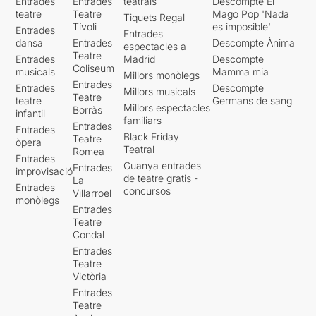
Entrades
Entrades
teatrals
Descompte El
teatre
Teatre
Mago Pop 'Nada
Tiquets Regal
Tívoli
es imposible'
Entrades
Entrades
dansa
Entrades
Descompte Ànima
espectacles a
Teatre
Entrades
Madrid
Descompte
Coliseum
musicals
Mamma mia
Millors monòlegs
Entrades
Entrades
Descompte
Millors musicals
Teatre
teatre
Germans de sang
Millors espectacles
Borràs
infantil
familiars
Entrades
Entrades
Black Friday
Teatre
òpera
Teatral
Romea
Entrades
Guanya entrades
Entrades
improvisació
de teatre gratis -
La
Entrades
concursos
Villarroel
monòlegs
Entrades
Teatre
Condal
Entrades
Teatre
Victòria
Entrades
Teatre