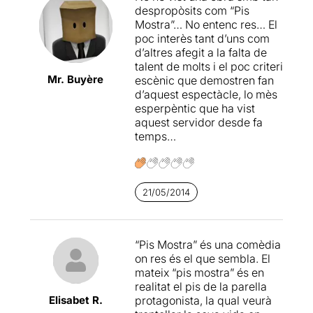
silenci) i segueix amb un
despropòsits com “Pis
embolic de germans casats,
Mostra”… No entenc res… El
mares adúlteres, pares
poc interès tant d’uns com
absents retrobats i altres
d’altres afegit a la falta de
situacions estrambòtiques i
talent de molts i el poc criteri
delirants (en el pitjor sentit
Mr. Buyère
escènic que demostren fan
de la paraula) que no parlen
d’aquest espectàcle, lo mès
de res i que no serveixen
esperpèntic que ha vist
sinó per donar veu a uns
aquest servidor desde fa
personatges
temps…
preocupantment
estereotipats que, per sort,
poc tenen ja a veure amb la
realitat contemporània.
21/05/2014
Afortunadament pel senderi
comú (res per alegrar-se), la
sala estava poc menys que
“Pis Mostra” és una comèdia
buida. Si només això servís
on res és el que sembla. El
perquè els inversors
mateix “pis mostra” és en
d’aquesta mena de
realitat el pis de la parella
productes reflexionessin i
Elisabet R.
protagonista, la qual veurà
s’hi passessin, de tant en