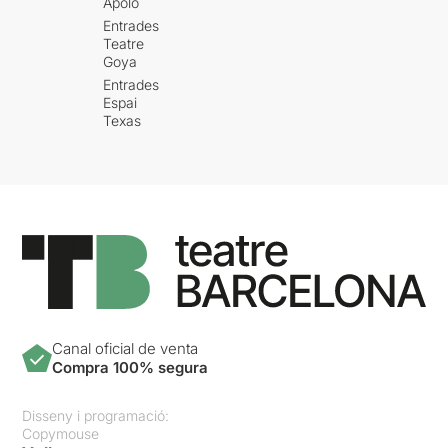
Apolo
Entrades
Teatre
Goya
Entrades
Espai
Texas
Canal oficial de venta
Compra 100% segura
Disseny i programació:
Copymouse