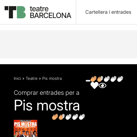
Cartellera i entrades
Descripció
Fitxa artística
Fotos i vídeos
Opin
Inici
»
Teatre
»
Pis mostra
Comprar entrades per a
Pis mostra