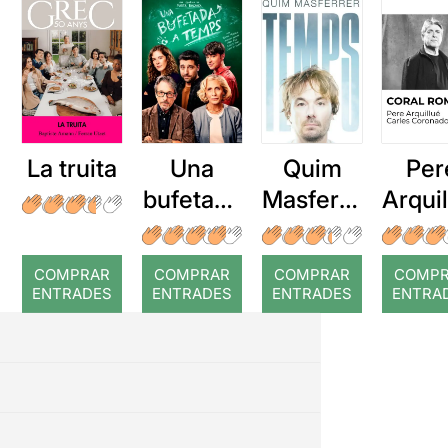
La truita
Una
Quim
Per
bufetada
Masferre
Arqui
a temps
r: Temps
: Cor
romp
COMPRAR
COMPRAR
COMPRAR
COMP
ENTRADES
ENTRADES
ENTRADES
ENTRA