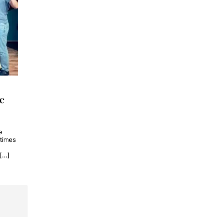
le
e
ltimes
 […]