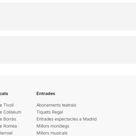
cats
Entrades
e Tívoli
Abonaments teatrals
re Coliseum
Tiquets Regal
e Borràs
Entrades espectacles a Madrid
re Romea
Millors monòlegs
larroel
Millors musicals