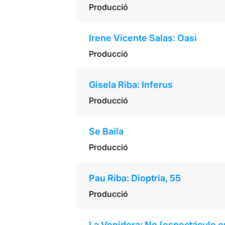
Producció
Irene Vicente Salas: Oasi
Producció
Gisela Riba: Inferus
Producció
Se Baila
Producció
Pau Riba: Dioptria, 55
Producció
La Venidera: No (espectáculo e