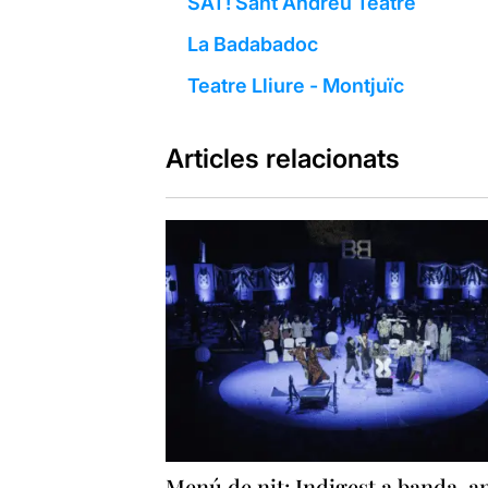
SAT! Sant Andreu Teatre
La Badabadoc
Teatre Lliure - Montjuïc
Articles relacionats
Menú de nit: Indigest a banda, 