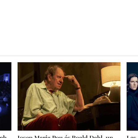
amb
Josep Maria Pou és Roald Dahl, un
Les