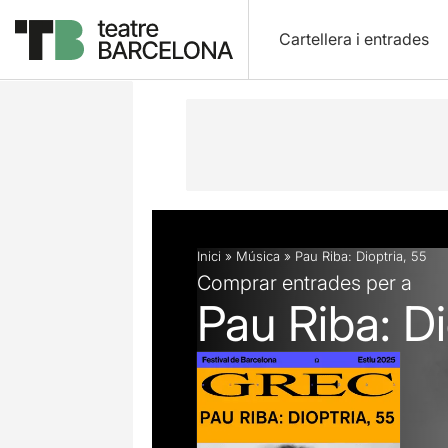
Cartellera i entrades
Descripció
Fitxa artística
Inici
»
Música
»
Pau Riba: Dioptria, 55
Comprar entrades per a
Pau Riba: Di