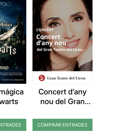
 mágica
Concert d’any
warts
nou del Gran
Teatre del Liceu
NTRADES
COMPRAR ENTRADES