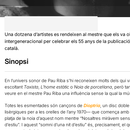
Una dotzena d’artistes es rendeixen al mestre que els va o
intergeneracional per celebrar els 55 anys de la publicació 
català.
Sinopsi
En l’univers sonor de Pau Riba s’hi reconeixen molts dels qui va
escoltant
Taxista
,
L’home estàtic
o
Noia de porcel·lana
, però t
veure en el mestre Pau Riba una influència sense la qual la músi
Totes les esmentades són cançons de
Dioptria
, un disc dobl
lisèrgiques per a les orelles de l’any 1970— que comença am
platja de la noia d’aquest nom mentre “Nosaltres miràvem sense
d’estiu”. I aquest “somni d’una nit d’estiu” és, precisament, el qu