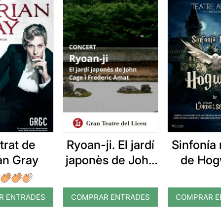
etrat de
Ryoan-ji. El jardí
Sinfonía
an Gray
japonès de John
de Hog
Cage i Frederic
Amat
R ENTRADES
COMPRAR ENTRADES
COMPRAR E