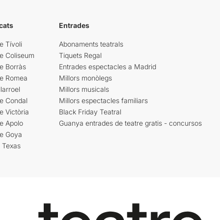
cats
Entrades
e Tívoli
Abonaments teatrals
re Coliseum
Tiquets Regal
e Borràs
Entrades espectacles a Madrid
re Romea
Millors monòlegs
larroel
Millors musicals
re Condal
Millors espectacles familiars
e Victòria
Black Friday Teatral
e Apolo
Guanya entrades de teatre gratis - concursos
re Goya
i Texas