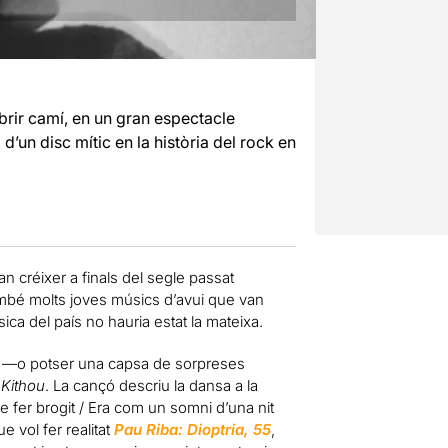
brir camí, en un gran espectacle
d’un disc mític en la història del rock en
n créixer a finals del segle passat
ambé molts joves músics d’avui que van
ca del país no hauria estat la mateixa.
e —o potser una capsa de sorpreses
b
Kithou
. La cançó descriu la dansa a la
 fer brogit / Era com un somni d’una nit
e vol fer realitat
Pau Riba: Dioptria, 55
,