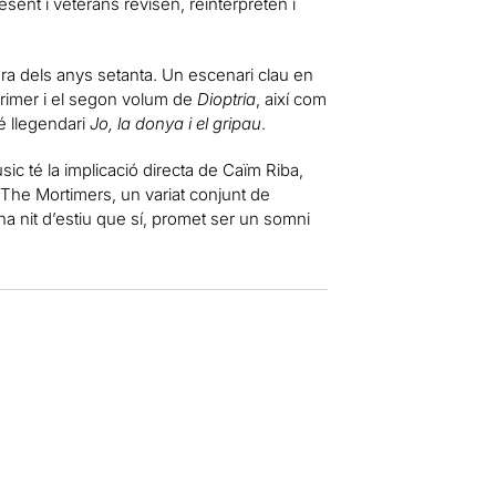
sent i veterans revisen, reinterpreten i
a dels anys setanta. Un escenari clau en
 primer i el segon volum de
Dioptria
, així com
é llegendari
Jo, la donya i el gripau
.
ic té la implicació directa de Caïm Riba,
s The Mortimers, un variat conjunt de
a nit d’estiu que sí, promet ser un somni