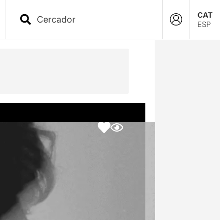
CAT
ESP