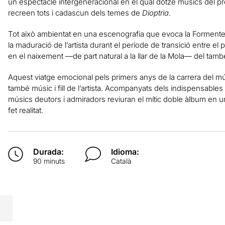
un espectacle intergeneracional en el qual dotze músics del pre
recreen tots i cadascun dels temes de
Dioptria
.
Tot això ambientat en una escenografia que evoca la Formenter
la maduració de l’artista durant el període de transició entre el
en el naixement —de part natural a la llar de la Mola— del tamb
Aquest viatge emocional pels primers anys de la carrera del mús
també músic i fill de l’artista. Acompanyats dels indispensable
músics deutors i admiradors reviuran el mític doble àlbum en un
fet realitat.
Durada:
Idioma:
90 minuts
Català