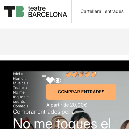
Cartellera i entrades
Descripció
Horaris
Fitxa artística
Fotos i víd
Inici
»
Humor
,
Musicals
,
Teatre
»
COMPRAR ENTRADES
No me
toques el
cuento
A partir de
20,00€
Comèdia
Comprar entrades per a
No me toques el