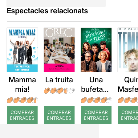
Espectacles relacionats
Mamma
La truita
Una
Qui
mia!
bufetada
Masfe
a temps
r: Te
COMPRAR
COMPRAR
COMPRAR
COMP
ENTRADES
ENTRADES
ENTRADES
ENTRA