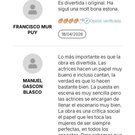
Es divertida i original. Ha
ocasiones, pero no podía
sigut una molt bona estona.
parar de reír, ya que con
cada carcajada que salía de
Opinió verificada
mi garganta, un tabú, un
FRANCISCO MUR
cuento anticuado, un final
PUY
18/04/2026
feliz con perdices,una
maldición a la antigua se
rompía y salían a la luz
varias realidades.Me
Lo más importante es que la
gustaría ver otro
No me
obra es divertida. Las
toques el cuento
con otras
actrices hacen un papel muy
princesas o en la versión
bueno e incluso cantan, la
príncipe, pero con las
MANUEL
verdad es que lo hacen
mismas actrices.
GASCON
bastante bien. La puesta en
BLASCO
escena es muy sencilla pero
las actrices se encargan de
llenar el escenario muy bien.
La obra es una crítica social
el papel que les toca las
mujeres de ser siempre
perfectas, en todos los
aspectos. Pero sabemos que