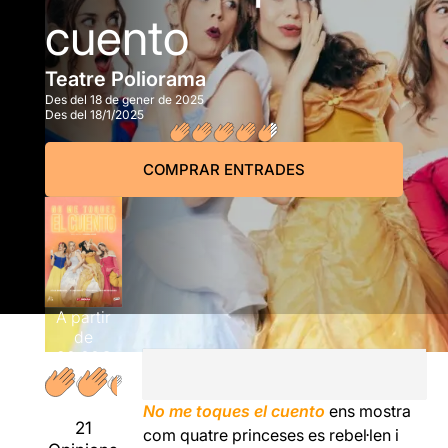
cuento
Teatre Poliorama
Des del 18 de gener de 2025
Des del 18/1/2025
COMPRAR ENTRADES
A partir
de
20,00€
No me toques el cuento
ens mostra
21
com quatre princeses es rebel·len i