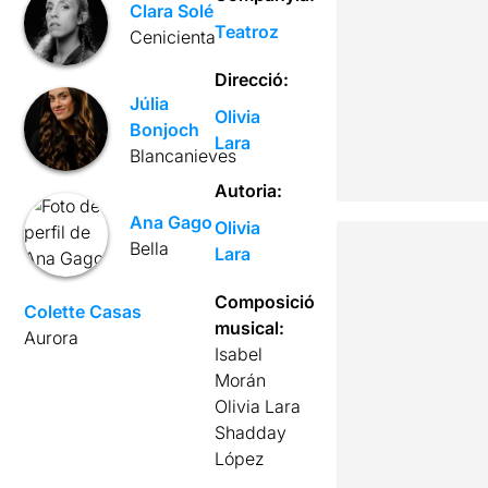
Clara Solé
Teatroz
Cenicienta
Direcció:
Júlia
Olivia
Bonjoch
Lara
Blancanieves
Autoria:
Ana Gago
Olivia
Bella
Lara
Composició
Colette Casas
musical:
Aurora
Isabel
Morán
Olivia Lara
Shadday
López