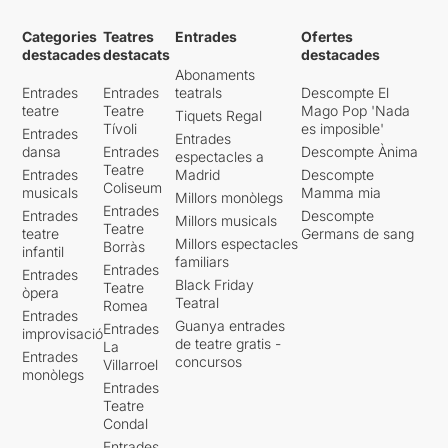
Categories
Teatres
Entrades
Ofertes
destacades
destacats
destacades
Abonaments
Entrades
Entrades
teatrals
Descompte El
teatre
Teatre
Mago Pop 'Nada
Tiquets Regal
Tívoli
es imposible'
Entrades
Entrades
dansa
Entrades
Descompte Ànima
espectacles a
Teatre
Entrades
Madrid
Descompte
Coliseum
musicals
Mamma mia
Millors monòlegs
Entrades
Entrades
Descompte
Millors musicals
Teatre
teatre
Germans de sang
Millors espectacles
Borràs
infantil
familiars
Entrades
Entrades
Black Friday
Teatre
òpera
Teatral
Romea
Entrades
Guanya entrades
Entrades
improvisació
de teatre gratis -
La
Entrades
concursos
Villarroel
monòlegs
Entrades
Teatre
Condal
Entrades