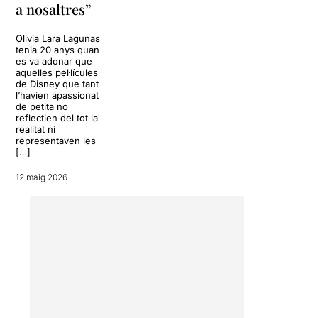
a nosaltres”
Olivia Lara Lagunas
tenia 20 anys quan
es va adonar que
aquelles pel·lícules
de Disney que tant
l’havien apassionat
de petita no
reflectien del tot la
realitat ni
representaven les
[…]
12 maig 2026