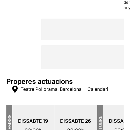
de 
an
Properes actuacions
Teatre Poliorama, Barcelona
Calendari
SETEMBRE
OCTUBRE
DISSABTE
19
DISSABTE
26
DISSAB