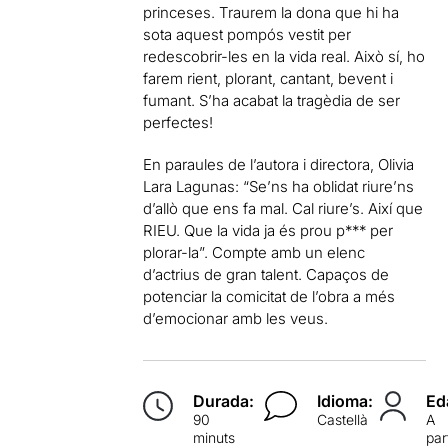
princeses. Traurem la dona que hi ha
sota aquest pompós vestit per
redescobrir-les en la vida real. Això sí, ho
farem rient, plorant, cantant, bevent i
fumant. S’ha acabat la tragèdia de ser
perfectes!
En paraules de l’autora i directora, Olivia
Lara Lagunas: “Se’ns ha oblidat riure’ns
d’allò que ens fa mal. Cal riure’s. Així que
RIEU. Que la vida ja és prou p*** per
plorar-la”. Compte amb un elenc
d’actrius de gran talent. Capaços de
potenciar la comicitat de l’obra a més
d’emocionar amb les veus.
Durada:
Idioma:
Ed
90
Castellà
A
minuts
par