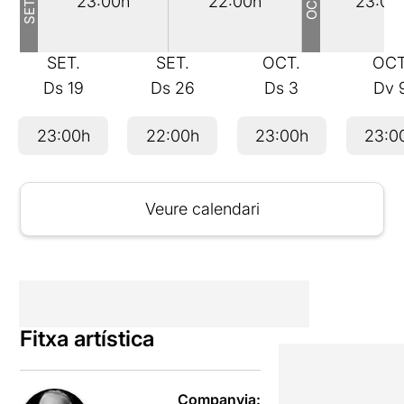
23:00h
22:00h
23:00
SET.
SET.
OCT.
OCT
Ds
19
Ds
26
Ds
3
Dv
23:00h
22:00h
23:00h
23:0
Veure calendari
Fitxa artística
Companyia: