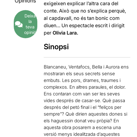
Opinions
exigeixen explicar l’altra cara del
conte. Això que no s’explica perquè,
Deixa
al capdavall, no és tan bonic com
la
diuen… Un espectacle escrit i dirigit
teva
opinió
per
Olivia Lara.
Sinopsi
Blancaneu, Ventafocs, Bella i Aurora ens
mostraran els seus secrets sense
embuts. Les pors, drames, traumes i
complexos. En altres paraules, el dolor.
Ens contaran com van ser les seves
vides després de casar-se. Què passa
després del petó final i el “feliços per
sempre”? Què dirien aquestes dones si
els haguessin donat veu pròpia? En
aquesta obra posarem a escena una
versió menys idealitzada d’aquestes