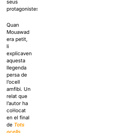
seus
protagonistes.
Quan
Mouawad
era petit,
li
explicaven
aquesta
llegenda
persa de
l’ocell
amfibi. Un
relat que
l’autor ha
col·locat
en el final
de
Tots
ocells
.