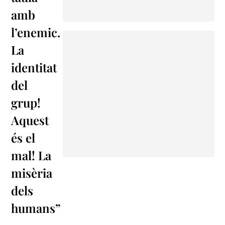
amb
l’enemic.
La
identitat
del
grup!
Aquest
és el
mal! La
misèria
dels
humans”