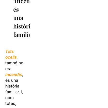
‘Incendis’,
és
una
història
familiar.
Tots
ocells
,
també ho
era
Incendis
,
és una
història
familiar. I,
com
totes,