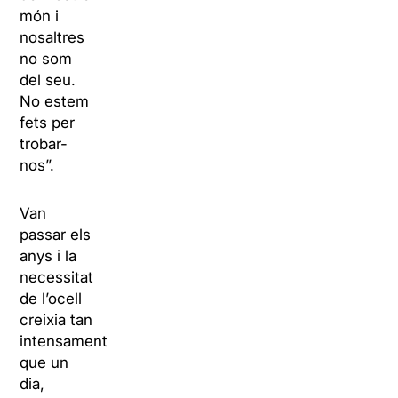
món i
nosaltres
no som
del seu.
No estem
fets per
trobar-
nos”.
Van
passar els
anys i la
necessitat
de l’ocell
creixia tan
intensament
que un
dia,