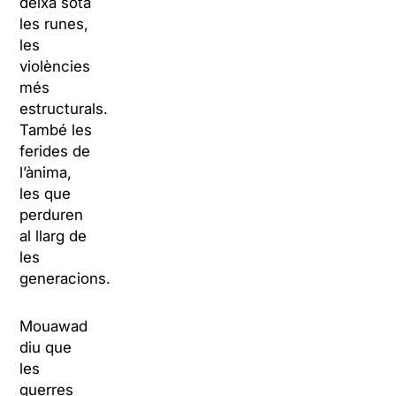
deixa sota
les runes,
les
violències
més
estructurals.
També les
ferides de
l’ànima,
les que
perduren
al llarg de
les
generacions.
Mouawad
diu que
les
guerres