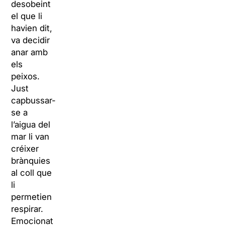
desobeint
el que li
havien dit,
va decidir
anar amb
els
peixos.
Just
capbussar-
se a
l’aigua del
mar li van
créixer
brànquies
al coll que
li
permetien
respirar.
Emocionat