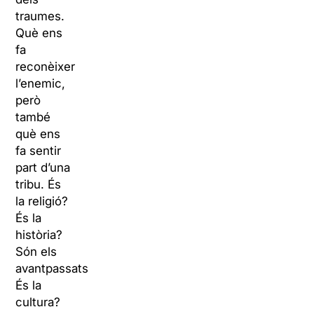
traumes.
Què ens
fa
reconèixer
l’enemic,
però
també
què ens
fa sentir
part d’una
tribu. És
la religió?
És la
història?
Són els
avantpassats?
És la
cultura?