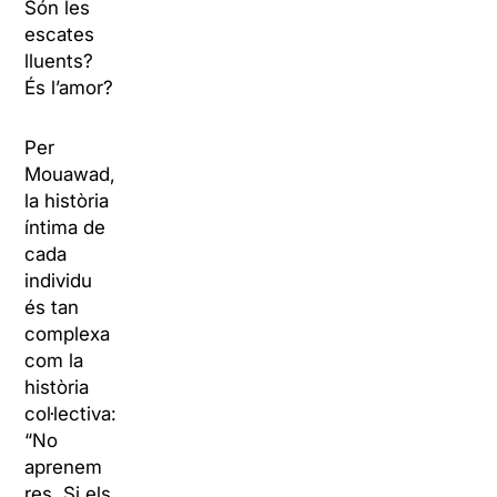
Són les
escates
lluents?
És l’amor?
Per
Mouawad,
la història
íntima de
cada
individu
és tan
complexa
com la
història
col·lectiva:
“No
aprenem
res. Si els