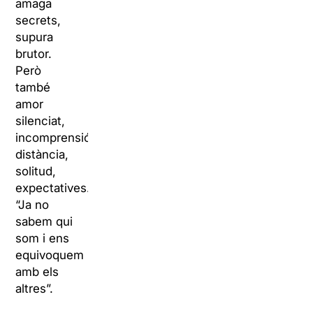
amaga
secrets,
supura
brutor.
Però
també
amor
silenciat,
incomprensió,
distància,
solitud,
expectatives.
“Ja no
sabem qui
som i ens
equivoquem
amb els
altres”.