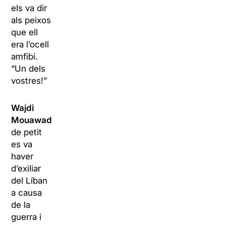
els va dir
als peixos
que ell
era l’ocell
amfibi.
“Un dels
vostres!”
Wajdi
Mouawad
de petit
es va
haver
d’exiliar
del Líban
a causa
de la
guerra i