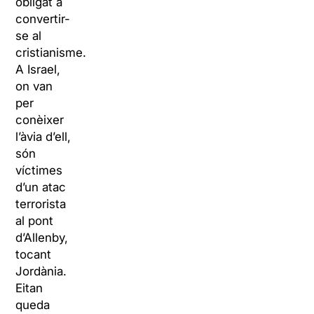
obligat a
convertir-
se al
cristianisme.
A Israel,
on van
per
conèixer
l’àvia d’ell,
són
víctimes
d’un atac
terrorista
al pont
d’Allenby,
tocant
Jordània.
Eitan
queda