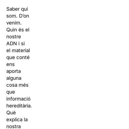
Saber qui
som. D’on
venim.
Quin és el
nostre
ADN i si
el material
que conté
ens
aporta
alguna
cosa més
que
informació
hereditària.
Què
explica la
nostra