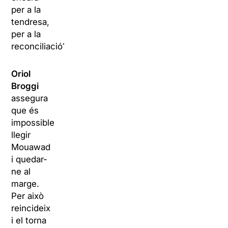
per a la
tendresa,
per a la
reconciliació?
Oriol
Broggi
assegura
que és
impossible
llegir
Mouawad
i quedar-
ne al
marge.
Per això
reincideix
i el torna