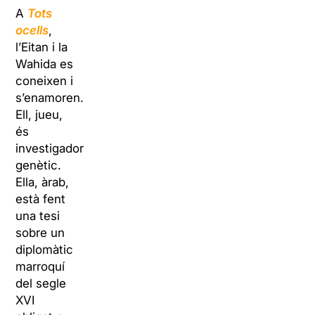
A
Tots
ocells
,
l’Eitan i la
Wahida es
coneixen i
s’enamoren.
Ell, jueu,
és
investigador
genètic.
Ella, àrab,
està fent
una tesi
sobre un
diplomàtic
marroquí
del segle
XVI