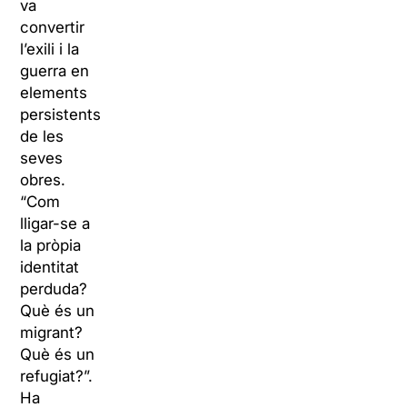
va
convertir
l’exili i la
guerra en
elements
persistents
de les
seves
obres.
“Com
lligar-se a
la pròpia
identitat
perduda?
Què és un
migrant?
Què és un
refugiat?”.
Ha