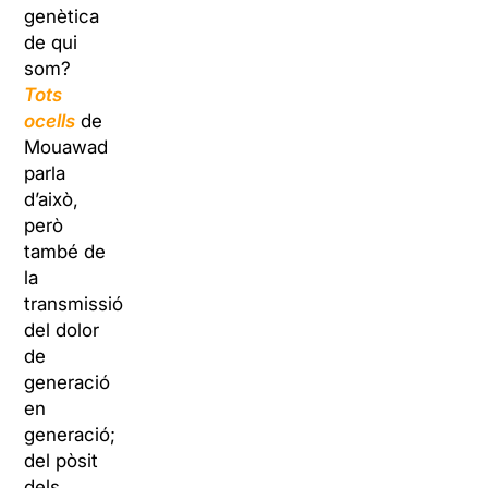
genètica
de qui
som?
Tots
ocells
de
Mouawad
parla
d’això,
però
també de
la
transmissió
del dolor
de
generació
en
generació;
del pòsit
dels