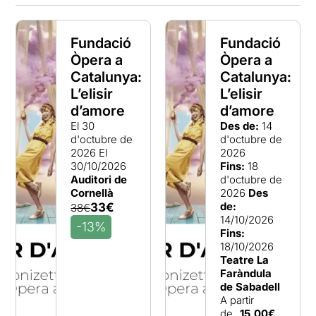
Fundació
Fundació
Òpera a
Òpera a
Catalunya:
Catalunya:
L’elisir
L’elisir
d’amore
d’amore
El 30
Des de:
14
d'octubre de
d'octubre de
2026
El
2026
30/10/2026
Fins:
18
Auditori de
d'octubre de
Cornellà
2026
Des
de:
33€
38€
14/10/2026
-13%
Fins:
18/10/2026
Teatre La
Faràndula
de Sabadell
A partir
de
15,00€