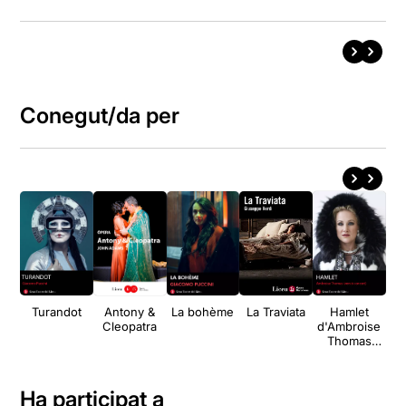
Conegut/da per
Turandot
Antony &
La bohème
La Traviata
Hamlet
Cleopatra
d'Ambroise
Thomas
(versió
concert)
Ha participat a