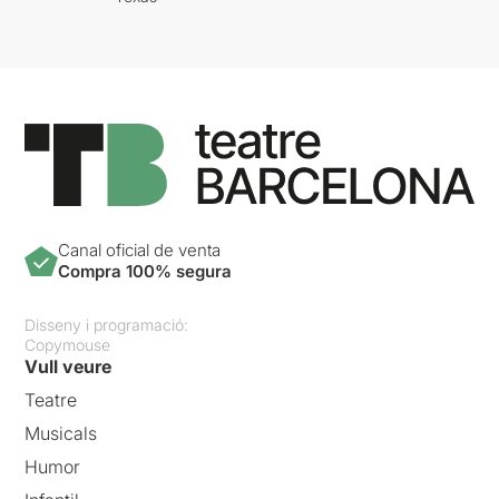
Canal oficial de venta
Compra 100% segura
Disseny i programació:
Copymouse
Vull veure
Teatre
Musicals
Humor