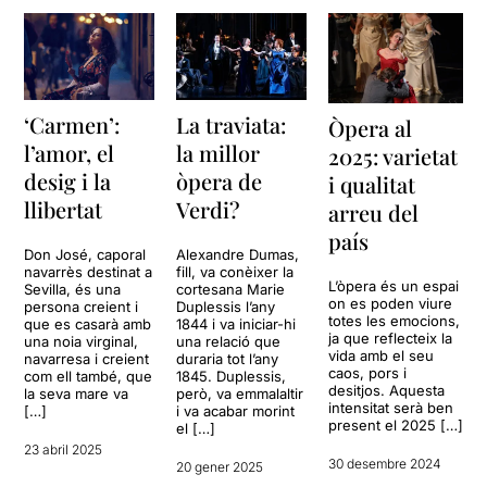
‘Carmen’:
La traviata:
Òpera al
l’amor, el
la millor
2025: varietat
desig i la
òpera de
i qualitat
llibertat
Verdi?
arreu del
país
Don José, caporal
Alexandre Dumas,
navarrès destinat a
fill, va conèixer la
L’òpera és un espai
Sevilla, és una
cortesana Marie
on es poden viure
persona creient i
Duplessis l’any
totes les emocions,
que es casarà amb
1844 i va iniciar-hi
ja que reflecteix la
una noia virginal,
una relació que
vida amb el seu
navarresa i creient
duraria tot l’any
caos, pors i
com ell també, que
1845. Duplessis,
desitjos. Aquesta
la seva mare va
però, va emmalaltir
intensitat serà ben
[…]
i va acabar morint
present el 2025 […]
el […]
23 abril 2025
30 desembre 2024
20 gener 2025