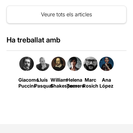
Veure tots els articles
Ha treballat amb
Giacomo
Lluís
William
Helena
Marc
Ana
Fundaci
Puccini
Pasqual
Shakespeare
Tornero
Rosich
López
Òpera
a
Catalun