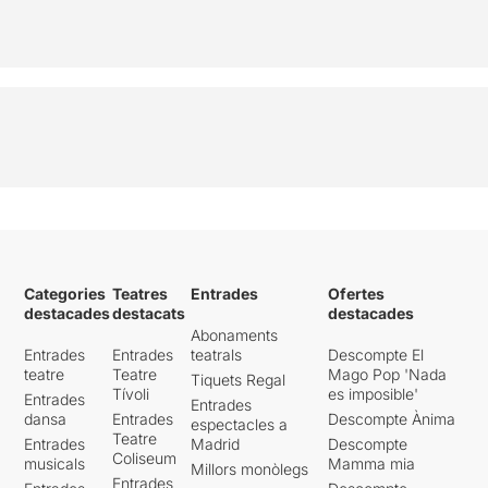
Categories
Teatres
Entrades
Ofertes
destacades
destacats
destacades
Abonaments
Entrades
Entrades
teatrals
Descompte El
teatre
Teatre
Mago Pop 'Nada
Tiquets Regal
Tívoli
es imposible'
Entrades
Entrades
dansa
Entrades
Descompte Ànima
espectacles a
Teatre
Entrades
Madrid
Descompte
Coliseum
musicals
Mamma mia
Millors monòlegs
Entrades