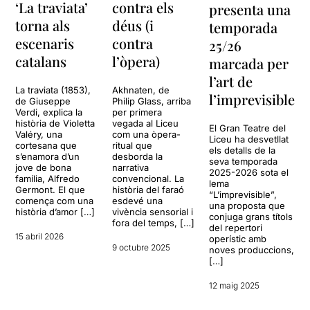
‘La traviata’
contra els
presenta una
torna als
déus (i
temporada
escenaris
contra
25/26
catalans
l’òpera)
marcada per
l’art de
La traviata (1853),
Akhnaten, de
l’imprevisible
de Giuseppe
Philip Glass, arriba
Verdi, explica la
per primera
història de Violetta
vegada al Liceu
El Gran Teatre del
Valéry, una
com una òpera-
Liceu ha desvetllat
cortesana que
ritual que
els detalls de la
s’enamora d’un
desborda la
seva temporada
jove de bona
narrativa
2025-2026 sota el
família, Alfredo
convencional. La
lema
Germont. El que
història del faraó
“L’imprevisible”,
comença com una
esdevé una
una proposta que
història d’amor […]
vivència sensorial i
conjuga grans títols
fora del temps, […]
del repertori
15 abril 2026
operístic amb
9 octubre 2025
noves produccions,
[…]
12 maig 2025