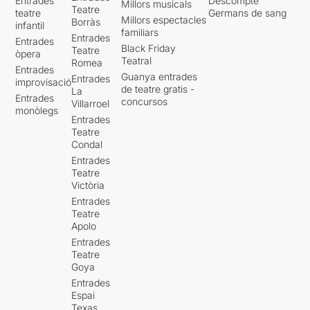
Entrades
Descompte
Millors musicals
Teatre
teatre
Germans de sang
Millors espectacles
Borràs
infantil
familiars
Entrades
Entrades
Black Friday
Teatre
òpera
Teatral
Romea
Entrades
Guanya entrades
Entrades
improvisació
de teatre gratis -
La
Entrades
concursos
Villarroel
monòlegs
Entrades
Teatre
Condal
Entrades
Teatre
Victòria
Entrades
Teatre
Apolo
Entrades
Teatre
Goya
Entrades
Espai
Texas