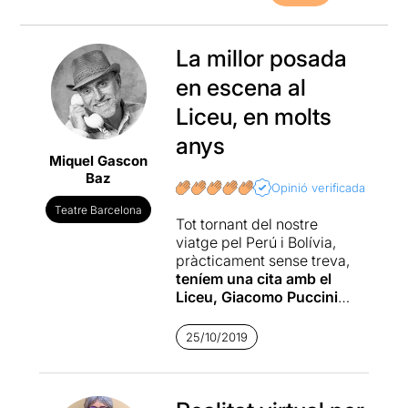
La millor posada
en escena al
Liceu, en molts
anys
Miquel Gascon
Baz
Opinió verificada
Teatre Barcelona
Tot tornant del nostre
viatge pel Perú i Bolívia,
pràcticament sense treva,
teníem una cita amb el
Liceu, Giacomo Puccini
i TURANDOT
. Una òpera
inclosa dins del nostre
25/10/2019
abonament i que havíem
canviat de data per no
perdre'ns aquesta nova
producció del vídeo-creador