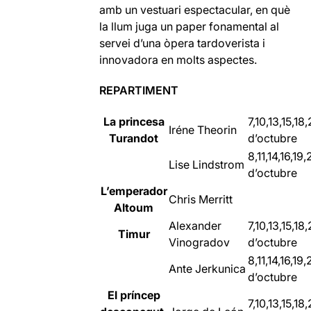
amb un vestuari espectacular, en què
la llum juga un paper fonamental al
servei d’una òpera tardoverista i
innovadora en molts aspectes.
REPARTIMENT
La princesa
7,10,13,15,18
Irén
e Theorin
Turandot
d’octubre
8,11,14,16,19
Lise Lindstrom
d’octubre
L’emperador
Chris Merritt
Altoum
Alexander
7,10,13,15,18
Timur
Vinogradov
d’octubre
8,11,14,16,19
Ante Jerkunica
d’octubre
El príncep
7,10,13,15,18