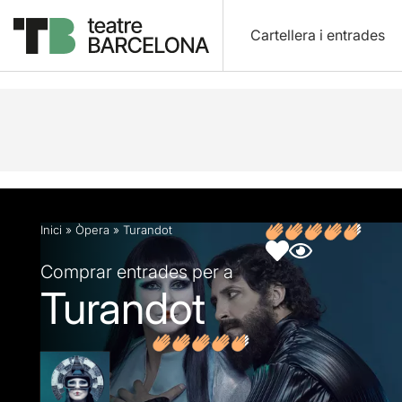
Cartellera i entrades
Descripció
Fitxa artística
Fotos i vídeos
Opin
Inici
»
Òpera
»
Turandot
Comprar entrades per a
Turandot