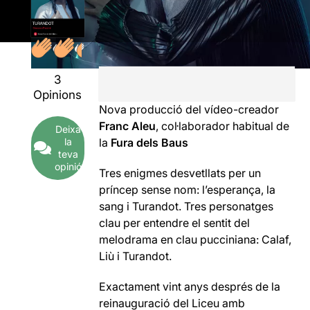
3
Opinions
Nova producció del vídeo-creador
Franc Aleu
, col·laborador habitual de
Deixa
la
la
Fura dels Baus
teva
opinió
Tres enigmes desvetllats per un
príncep sense nom: l’esperança, la
sang i Turandot. Tres personatges
clau per entendre el sentit del
melodrama en clau pucciniana: Calaf,
Liù i Turandot.
Exactament vint anys després de la
reinauguració del Liceu amb