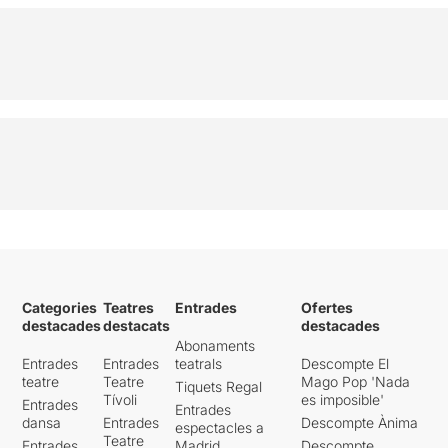
Categories
Teatres
Entrades
Ofertes
destacades
destacats
destacades
Abonaments
Entrades
Entrades
teatrals
Descompte El
teatre
Teatre
Mago Pop 'Nada
Tiquets Regal
Tívoli
es imposible'
Entrades
Entrades
dansa
Entrades
Descompte Ànima
espectacles a
Teatre
Entrades
Madrid
Descompte