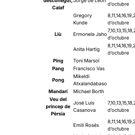
desconegut,
Jorge de León
d’octubre
Calaf
Gregory
8,11,14,16,19
Kunde
d’octubre
7,10,13,15,18
Liù
Ermonela Jaho
d’octubre
8,11,14,16,19
Anita Hartig
d’octubre
Ping
Toni Marsol
Pang
Francisco Vas
Mikeldi
Pong
Atxalandabaso
Mandarí
Michael Borth
Veu del
José Luis
7,10,13,15,18
príncep de
Casanova
d’octubre
Pèrsia
8,11,14,16,19
Emili Rosés
d’octubre