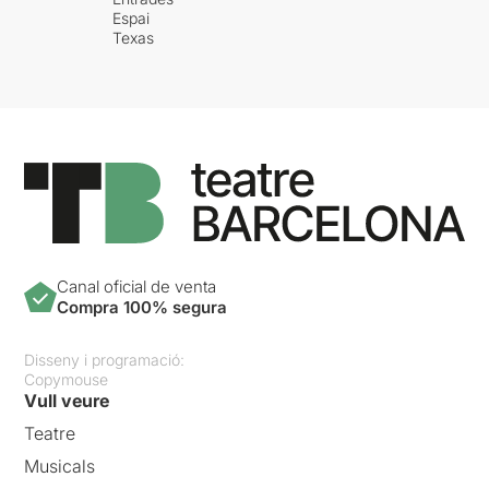
Espai
Texas
Canal oficial de venta
Compra 100% segura
Disseny i programació:
Copymouse
Vull veure
Teatre
Musicals