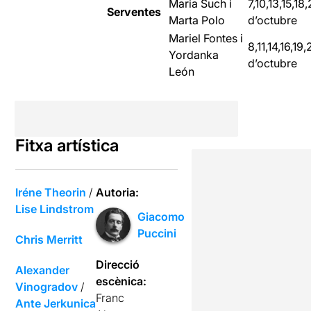
Maria Such i
7,10,13,15,18
Serventes
Marta Polo
d’octubre
Mariel Fontes i
8,11,14,16,19
Yordanka
d’octubre
León
Fitxa artística
Iréne Theorin
/
Autoria:
Lise Lindstrom
Giacomo
Puccini
Chris Merritt
Direcció
Alexander
escènica:
Vinogradov
/
Franc
Ante Jerkunica