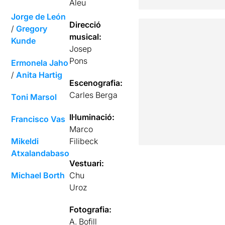
Aleu
Jorge de León
Direcció
/
Gregory
musical:
Kunde
Josep
Pons
Ermonela Jaho
/
Anita Hartig
Escenografia:
Carles Berga
Toni Marsol
Il·luminació:
Francisco Vas
Marco
Mikeldi
Filibeck
Atxalandabaso
Vestuari:
Michael Borth
Chu
Uroz
Fotografia:
A. Bofill