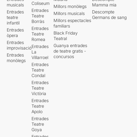
Coliseum
musicals
Mamma mia
Millors monòlegs
Entrades
Entrades
Descompte
Millors musicals
Teatre
teatre
Germans de sang
Millors espectacles
Borràs
infantil
familiars
Entrades
Entrades
Black Friday
Teatre
òpera
Teatral
Romea
Entrades
Guanya entrades
Entrades
improvisació
de teatre gratis -
La
Entrades
concursos
Villarroel
monòlegs
Entrades
Teatre
Condal
Entrades
Teatre
Victòria
Entrades
Teatre
Apolo
Entrades
Teatre
Goya
Entrades