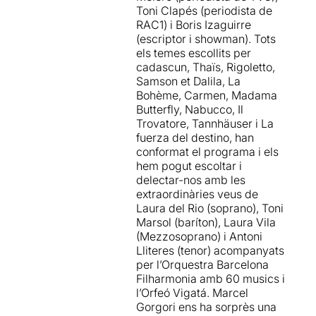
Toni Clapés (periodista de
RAC1) i Boris Izaguirre
(escriptor i showman). Tots
els temes escollits per
cadascun, Thaïs, Rigoletto,
Samson et Dalila, La
Bohème, Carmen, Madama
Butterfly, Nabucco, Il
Trovatore, Tannhäuser i La
fuerza del destino, han
conformat el programa i els
hem pogut escoltar i
delectar-nos amb les
extraordinàries veus de
Laura del Rio (soprano), Toni
Marsol (baríton), Laura Vila
(Mezzosoprano) i Antoni
Lliteres (tenor) acompanyats
per l’Orquestra Barcelona
Filharmonia amb 60 musics i
l’Orfeó Vigatá. Marcel
Gorgori ens ha sorprès una