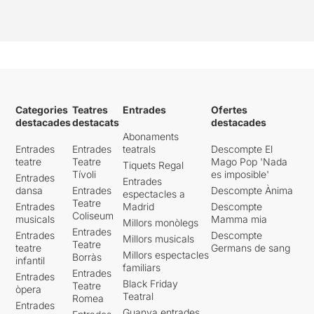
Categories
Teatres
Entrades
Ofertes
destacades
destacats
destacades
Abonaments
Entrades
Entrades
teatrals
Descompte El
teatre
Teatre
Mago Pop 'Nada
Tiquets Regal
Tívoli
es imposible'
Entrades
Entrades
dansa
Entrades
Descompte Ànima
espectacles a
Teatre
Entrades
Madrid
Descompte
Coliseum
musicals
Mamma mia
Millors monòlegs
Entrades
Entrades
Descompte
Millors musicals
Teatre
teatre
Germans de sang
Millors espectacles
Borràs
infantil
familiars
Entrades
Entrades
Black Friday
Teatre
òpera
Teatral
Romea
Entrades
Guanya entrades