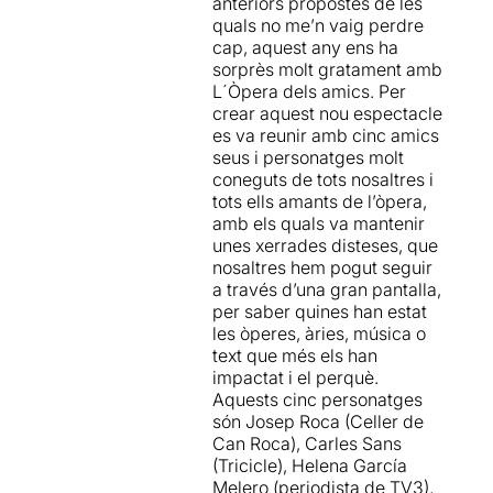
anteriors propostes de les
quals no me’n vaig perdre
cap, aquest any ens ha
sorprès molt gratament amb
L´Òpera dels amics. Per
crear aquest nou espectacle
es va reunir amb cinc amics
seus i personatges molt
coneguts de tots nosaltres i
tots ells amants de l’òpera,
amb els quals va mantenir
unes xerrades disteses, que
nosaltres hem pogut seguir
a través d’una gran pantalla,
per saber quines han estat
les òperes, àries, música o
text que més els han
impactat i el perquè.
Aquests cinc personatges
són Josep Roca (Celler de
Can Roca), Carles Sans
(Tricicle), Helena García
Melero (periodista de TV3),