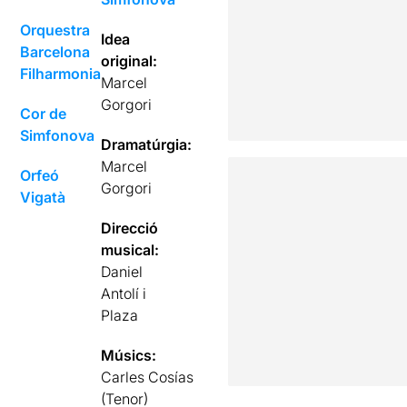
Orquestra
Idea
Barcelona
original:
Filharmonia
Marcel
Gorgori
Cor de
Simfonova
Dramatúrgia:
Marcel
Orfeó
Gorgori
Vigatà
Direcció
musical:
Daniel
Antolí i
Plaza
Músics:
Carles Cosías
(Tenor)