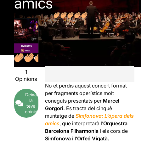
amics
1
Opinions
No et perdis aquest concert format
per fragments operístics molt
Deixa
coneguts presentats per
Marcel
la
teva
Gorgori.
Es tracta del cinquè
opinió
muntatge de
Simfonova: L’òpera dels
amics
, que interpretarà l’
Orquestra
Barcelona Filharmonia
i els cors de
Simfonova
i
l’Orfeó Vigatà.