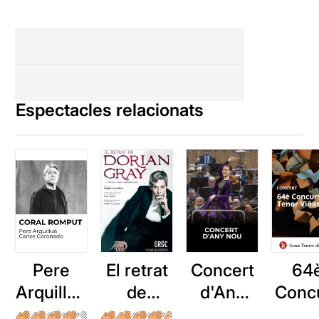
Espectacles relacionats
Pere
El retrat
Concert
64
Arquillué
de
d'Any
Conc
: Coral
Dorian
Nou
Ten