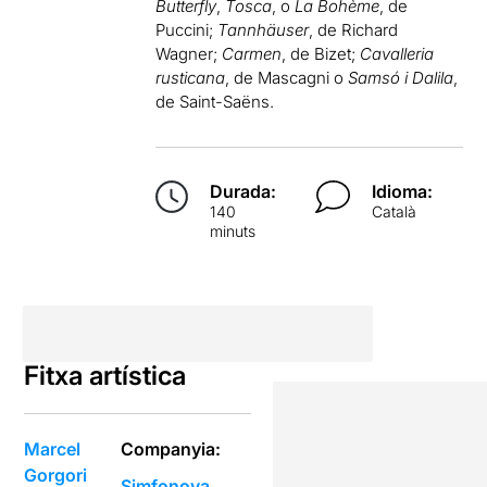
Butterfly
,
Tosca
, o
La Bohème
, de
Puccini;
Tannhäuser
, de Richard
Wagner;
Carmen
, de Bizet;
Cavalleria
rusticana
, de Mascagni o
Samsó i Dalila
,
de Saint-Saëns.
Durada:
Idioma:
140
Català
minuts
Fitxa artística
Marcel
Companyia:
Gorgori
Simfonova