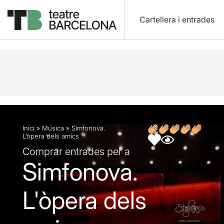
Cartellera i entrades
Descripció
Fitxa artística
Opinions
Inici
»
Música
»
Simfonova.
L’òpera dels amics
Comprar entrades per a
Simfonova.
L'òpera dels