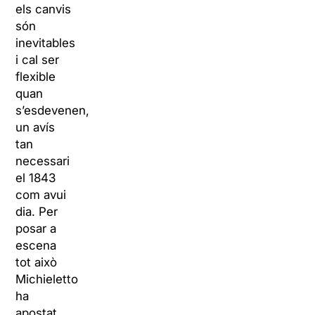
els canvis
són
inevitables
i cal ser
flexible
quan
s’esdevenen,
un avís
tan
necessari
el 1843
com avui
dia. Per
posar a
escena
tot això
Michieletto
ha
apostat