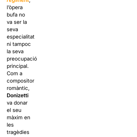
régiment
,
l’òpera
bufa no
va ser la
seva
especialitat
ni tampoc
la seva
preocupació
principal.
Com a
compositor
romàntic,
Donizetti
va donar
el seu
màxim en
les
tragèdies