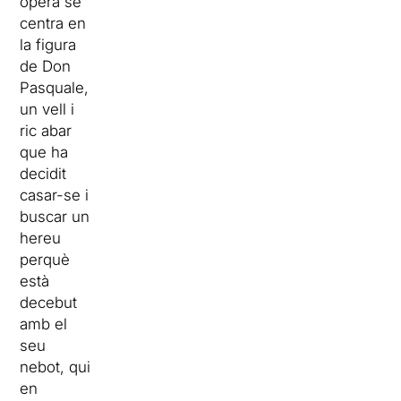
òpera se
centra en
la figura
de Don
Pasquale,
un vell i
ric abar
que ha
decidit
casar-se i
buscar un
hereu
perquè
està
decebut
amb el
seu
nebot, qui
en