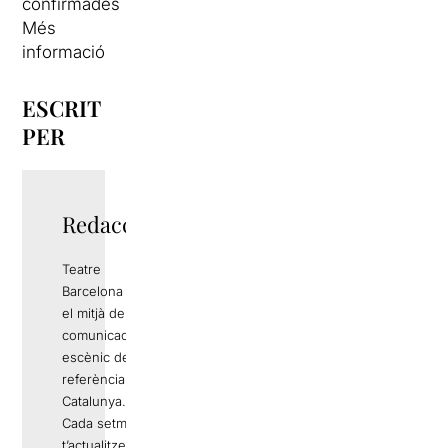
confirmades
Més
informació
ESCRIT
PER
Redacció
Teatre
Barcelona és
el mitjà de
comunicació
escènic de
referència a
Catalunya.
Cada setmana
t’actualitzem