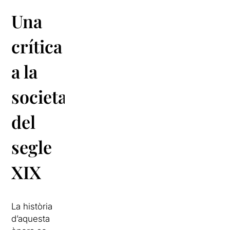
Una
crítica
a la
societat
del
segle
XIX
La història
d’aquesta