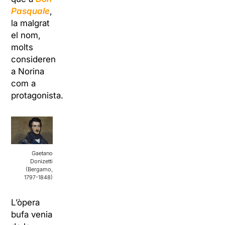
Pasquale
,
la malgrat
el nom,
molts
consideren
a Norina
com a
protagonista.
Gaetano
Donizetti
(Bergamo,
1797-1848)
L’òpera
bufa venia