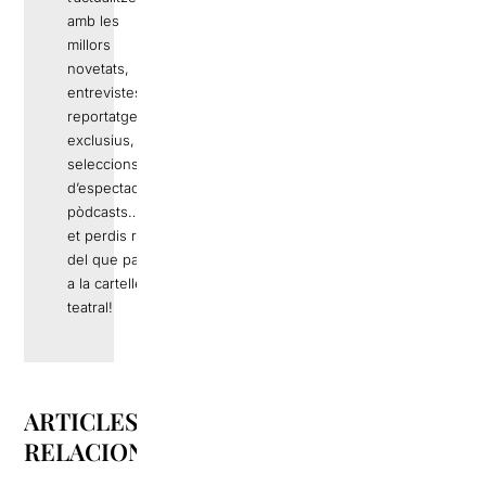
amb les
millors
novetats,
entrevistes,
reportatges
exclusius,
seleccions
d’espectacles,
pòdcasts… No
et perdis res
del que passa
a la cartellera
teatral!
ARTICLES
RELACIONATS