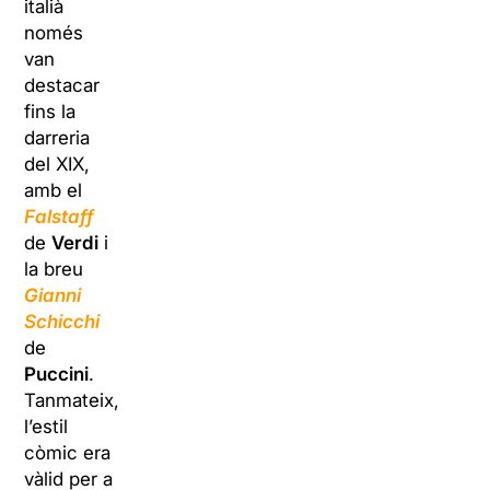
italià
només
van
destacar
fins la
darreria
del XIX,
amb el
Falstaff
de
Verdi
i
la breu
Gianni
Schicchi
de
Puccini
.
Tanmateix,
l’estil
còmic era
vàlid per a