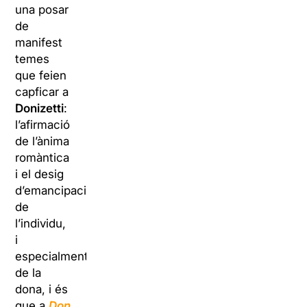
una posar
de
manifest
temes
que feien
capficar a
Donizetti
:
l’afirmació
de l’ànima
romàntica
i el desig
d’emancipació
de
l’individu,
i
especialment
de la
dona, i és
que a
Don