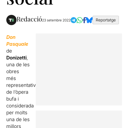
Redacció
Reportatge
23 setembre 2022
Don
Pasquale
de
Donizetti
,
una de les
obres
més
representatives
de l’òpera
bufa i
considerada
per molts
una de les
millors