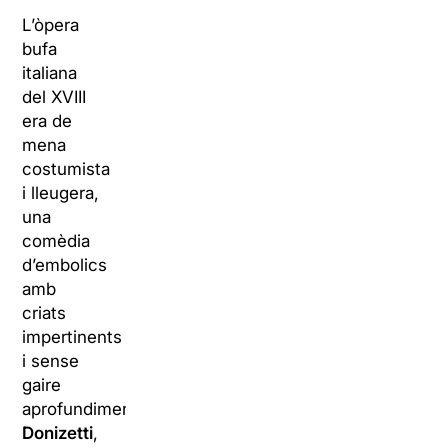
L’òpera
bufa
italiana
del XVIII
era de
mena
costumista
i lleugera,
una
comèdia
d’embolics
amb
criats
impertinents
i sense
gaire
aprofundiment.
Donizetti
,