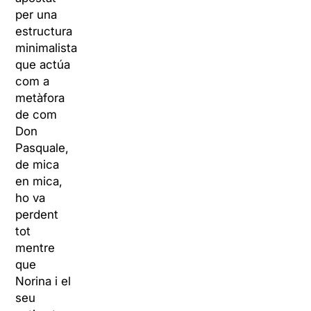
per una
estructura
minimalista
que actúa
com a
metàfora
de com
Don
Pasquale,
de mica
en mica,
ho va
perdent
tot
mentre
que
Norina i el
seu