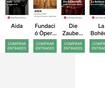
Aida
Fundaci
Die
La
ó Òpera
Zauberfl
Bohè
a
öte (La
COMPRAR
COMPRAR
COMPRAR
COMP
Cataluny
flauta
ENTRADES
ENTRADES
ENTRADES
ENTRA
a: Aida
màgica)