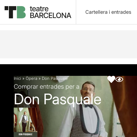
Cartellera i entrades
Descripció
Fitxa artística
Articles
Inici
»
Òpera
»
Don Pasquale
Comprar entrades per a
Don Pasquale