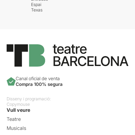
Espai
Texas
Canal oficial de venta
Compra 100% segura
Disseny i programació:
Copymouse
Vull veure
Teatre
Musicals