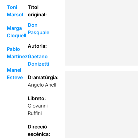
Toni
Títol
Marsol
original:
Don
Marga
Pasquale
Cloquell
Autoria:
Pablo
Martínez
Gaetano
Donizetti
Manel
Esteve
Dramatúrgia:
Angelo Anelli
Libreto:
Giovanni
Ruffini
Direcció
escènica: