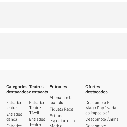
Categories
Teatres
Entrades
Ofertes
destacades
destacats
destacades
Abonaments
Entrades
Entrades
teatrals
Descompte El
teatre
Teatre
Mago Pop 'Nada
Tiquets Regal
Tívoli
es imposible'
Entrades
Entrades
dansa
Entrades
Descompte Ànima
espectacles a
Teatre
Entrades
Madrid
Descompte