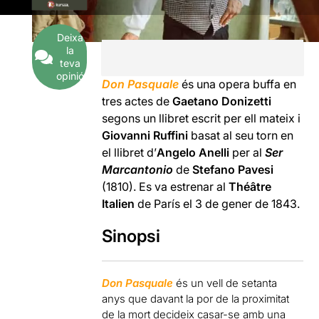
Deixa
la
teva
opinió
Don Pasquale
és una opera buffa en
tres actes de
Gaetano Donizetti
segons un llibret escrit per ell mateix i
Giovanni Ruffini
basat al seu torn en
el llibret d’
Angelo Anelli
per al
Ser
Marcantonio
de
Stefano Pavesi
(1810). Es va estrenar al
Théâtre
Italien
de París el 3 de gener de 1843.
Sinopsi
Don Pasquale
és un vell de setanta
anys que davant la por de la proximitat
de la mort decideix casar-se amb una