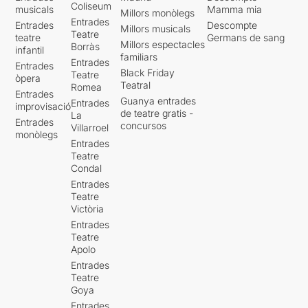
Coliseum
musicals
Mamma mia
Millors monòlegs
Entrades
Entrades
Descompte
Millors musicals
Teatre
teatre
Germans de sang
Millors espectacles
Borràs
infantil
familiars
Entrades
Entrades
Black Friday
Teatre
òpera
Teatral
Romea
Entrades
Guanya entrades
Entrades
improvisació
de teatre gratis -
La
Entrades
concursos
Villarroel
monòlegs
Entrades
Teatre
Condal
Entrades
Teatre
Victòria
Entrades
Teatre
Apolo
Entrades
Teatre
Goya
Entrades