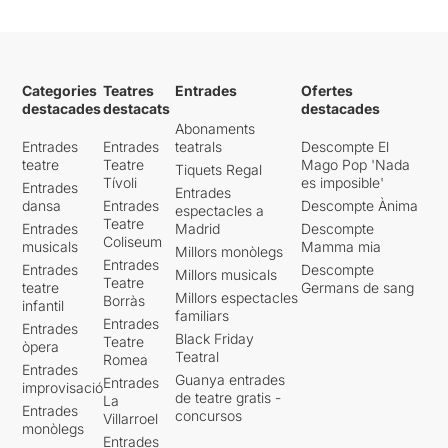
Categories
Teatres
Entrades
Ofertes
destacades
destacats
destacades
Abonaments
Entrades
Entrades
teatrals
Descompte El
teatre
Teatre
Mago Pop 'Nada
Tiquets Regal
Tívoli
es imposible'
Entrades
Entrades
dansa
Entrades
Descompte Ànima
espectacles a
Teatre
Entrades
Madrid
Descompte
Coliseum
musicals
Mamma mia
Millors monòlegs
Entrades
Entrades
Descompte
Millors musicals
Teatre
teatre
Germans de sang
Millors espectacles
Borràs
infantil
familiars
Entrades
Entrades
Black Friday
Teatre
òpera
Teatral
Romea
Entrades
Guanya entrades
Entrades
improvisació
de teatre gratis -
La
Entrades
concursos
Villarroel
monòlegs
Entrades