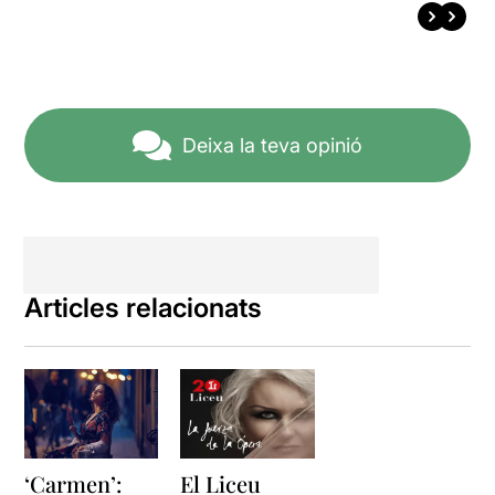
Deixa la teva opinió
Articles relacionats
‘Carmen’:
El Liceu