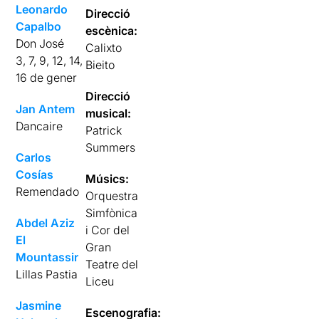
Leonardo
Direcció
Capalbo
escènica:
Don José
Calixto
3, 7, 9, 12, 14,
Bieito
16 de gener
Direcció
Jan Antem
musical:
Dancaire
Patrick
Summers
Carlos
Cosías
Músics:
Remendado
Orquestra
Simfònica
Abdel Aziz
i Cor del
El
Gran
Mountassir
Teatre del
Lillas Pastia
Liceu
Jasmine
Escenografia: