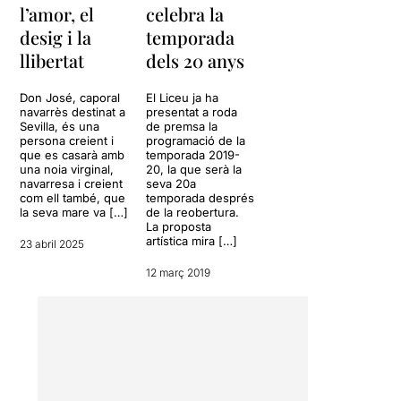
l’amor, el
celebra la
desig i la
temporada
llibertat
dels 20 anys
Don José, caporal
El Liceu ja ha
navarrès destinat a
presentat a roda
Sevilla, és una
de premsa la
persona creient i
programació de la
que es casarà amb
temporada 2019-
una noia virginal,
20, la que serà la
navarresa i creient
seva 20a
com ell també, que
temporada després
la seva mare va […]
de la reobertura.
La proposta
artística mira […]
23 abril 2025
12 març 2019