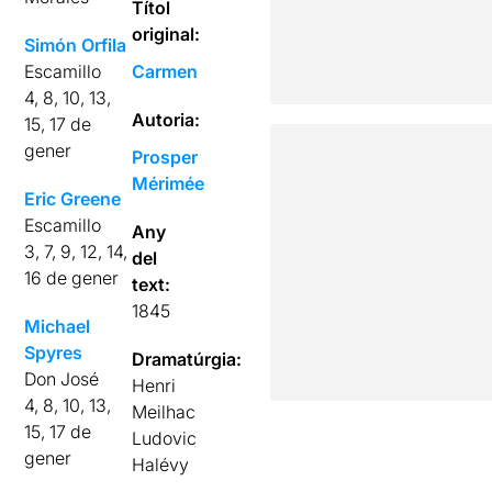
Títol
original:
Simón Orfila
Escamillo
Carmen
4, 8, 10, 13,
Autoria:
15, 17 de
gener
Prosper
Mérimée
Eric Greene
Escamillo
Any
3, 7, 9, 12, 14,
del
16 de gener
text:
1845
Michael
Spyres
Dramatúrgia:
Don José
Henri
4, 8, 10, 13,
Meilhac
15, 17 de
Ludovic
gener
Halévy