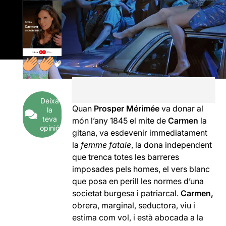
Deixa
Quan
Prosper Mérimée
va donar al
la
teva
món l’any 1845 el mite de
Carmen
la
opinió
gitana, va esdevenir immediatament
la
femme fatale
, la dona independent
que trenca totes les barreres
imposades pels homes, el vers blanc
que posa en perill les normes d’una
societat burgesa i patriarcal.
Carmen,
obrera, marginal, seductora, viu i
estima com vol, i està abocada a la