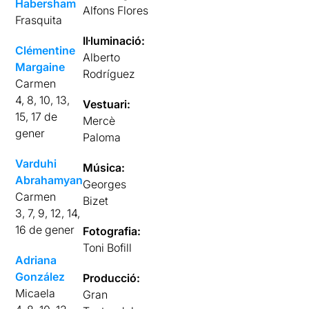
Habersham
Alfons Flores
Frasquita
Il·luminació:
Clémentine
Alberto
Margaine
Rodríguez
Carmen
4, 8, 10, 13,
Vestuari:
15, 17 de
Mercè
gener
Paloma
Varduhi
Música:
Abrahamyan
Georges
Carmen
Bizet
3, 7, 9, 12, 14,
16 de gener
Fotografia:
Toni Bofill
Adriana
González
Producció:
Micaela
Gran