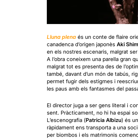
Lluna plena
és un conte de flaire orie
canadenca d’origen japonès
Aki Shi
en els nostres escenaris, malgrat ser
A l’obra coneixem una parella gran q
malgrat tot es presenta des de l’opti
també, davant d’un món de tabús, rig
permet fugir dels estigmes i reescriur
les paus amb els fantasmes del passa
El director juga a ser gens literal i c
sent. Pràcticament, no hi ha espai so
L’escenografia (
Patricia Albizu
) és u
ràpidament ens transporta a una socie
per biombos i els matrimonis comenc