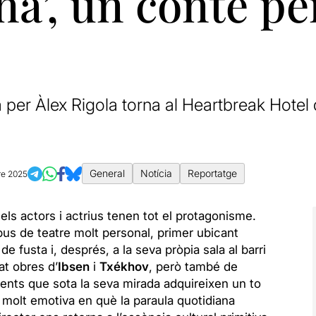
na’, un conte per
 per Àlex Rigola torna al Heartbreak Hotel 
General
Notícia
Reportatge
re 2025
els actors i actrius tenen tot el protagonisme.
pus de teatre molt personal, primer ubicant
e fusta i, després, a la seva pròpia sala al barri
t obres d’
Ibsen
i
Txékhov
, però també de
erents que sota la seva mirada adquireixen un to
 molt emotiva en què la paraula quotidiana