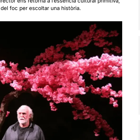
rector ens retorna a l’essència cultural primitiva,
t del foc per escoltar una història.