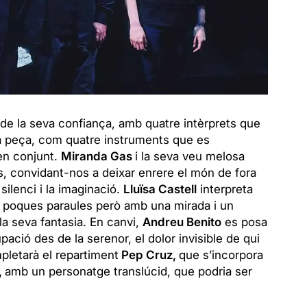
l de la seva confiança, amb quatre intèrprets que
la peça, com quatre instruments que es
en conjunt.
Miranda Gas
i la seva veu melosa
, convidant-nos a deixar enrere el món de fora
silenci i la imaginació.
Lluïsa Castell
interpreta
mb poques paraules però amb una mirada i un
a seva fantasia. En canvi,
Andreu Benito
es posa
upació des de la serenor, el dolor invisible de qui
pletarà el repartiment
Pep Cruz,
que s’incorpora
,
amb un personatge translúcid, que podria ser