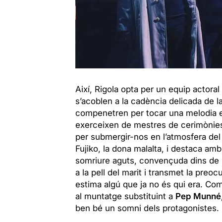
Així, Rigola opta per un equip actora
s’acoblen a la cadència delicada de 
compenetren per tocar una melodia 
exerceixen de mestres de cerimònies
per submergir-nos en l’atmosfera del 
Fujiko, la dona malalta, i destaca a
somriure aguts, convençuda dins de l
a la pell del marit i transmet la preoc
estima algú que ja no és qui era. Com
al muntatge substituint a
Pep Munné
ben bé un somni dels protagonistes.