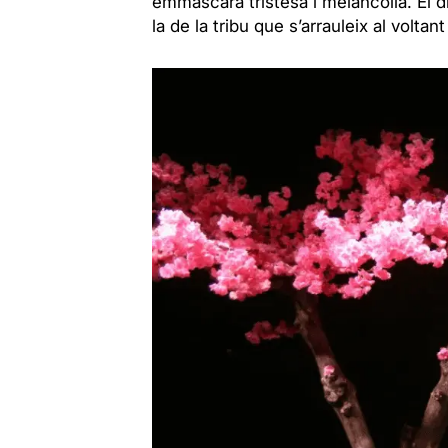
emmascara tristesa i melancolia. El di
la de la tribu que s’arrauleix al voltan