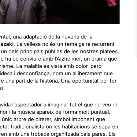
ntal, una adaptació de la novel·la de la
mazaki
. La vellesa no és un tema gaire recurrent
 un dels principals públics de les nostres platees.
ue ha de conviure amb l’Alzheimer, un drama que
misme. La malaltia és vista amb dolor, però
idesa i desconfiança, com un alliberament que
e una part de la història. Una oportunitat per fer
t.
onvida l’espectador a imaginar tot el que no veu ni
nor i la música apareix de forma molt puntual.
n únic arbre de cirerer, símbol imponent que
tat tradicionalista on les habitacions se separen
en amb una trobada organitzada pels pares. Els