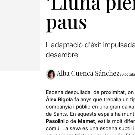
‘Lluna ple
paus
L'adaptació d'èxit impulsada
desembre
Alba Cuenca Sánchez
30 octub
Escena despullada, de proximitat, on 
Àlex Rigola
fa anys que treballa un ti
companyia i públic en una gran caixa d
de Sants. En aquests espais ha munta
Pasolini
o de
Mamet
, estils molt dif
comú. La seva és una escena subtil i