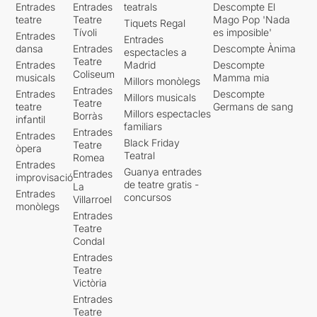
Entrades
Entrades
teatrals
Descompte El
teatre
Teatre
Mago Pop 'Nada
Tiquets Regal
Tívoli
es imposible'
Entrades
Entrades
dansa
Entrades
Descompte Ànima
espectacles a
Teatre
Entrades
Madrid
Descompte
Coliseum
musicals
Mamma mia
Millors monòlegs
Entrades
Entrades
Descompte
Millors musicals
Teatre
teatre
Germans de sang
Millors espectacles
Borràs
infantil
familiars
Entrades
Entrades
Black Friday
Teatre
òpera
Teatral
Romea
Entrades
Guanya entrades
Entrades
improvisació
de teatre gratis -
La
Entrades
concursos
Villarroel
monòlegs
Entrades
Teatre
Condal
Entrades
Teatre
Victòria
Entrades
Teatre