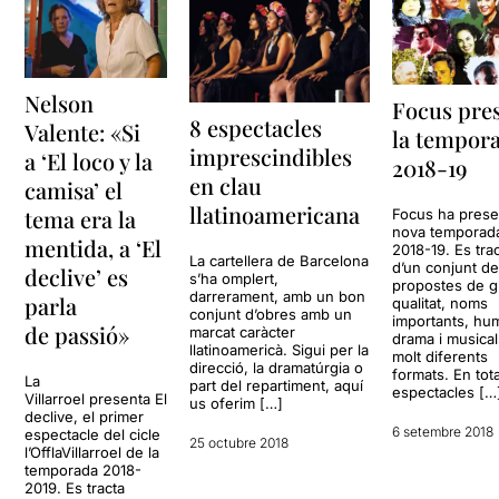
Nelson
Focus pre
8 espectacles
Valente: «Si
la tempor
imprescindibles
a ‘El loco y la
2018-19
en clau
camisa’ el
llatinoamericana
tema era la
Focus ha presen
nova temporad
mentida, a ‘El
2018-19. Es tra
La cartellera de Barcelona
d’un conjunt d
declive’ es
s’ha omplert,
propostes de g
darrerament, amb un bon
parla
qualitat, noms
conjunt d’obres amb un
importants, hu
de passió»
marcat caràcter
drama i musica
llatinoamericà. Sigui per la
molt diferents
direcció, la dramatúrgia o
formats. En tota
La
part del repartiment, aquí
espectacles […
Villarroel presenta El
us oferim […]
declive, el primer
6 setembre 2018
espectacle del cicle
25 octubre 2018
l’OfflaVillarroel de la
temporada 2018-
2019. Es tracta