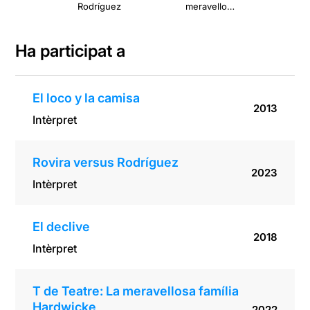
Rodríguez
meravellosa
qu
família
Hardwicke
Ha participat a
El loco y la camisa
2013
Intèrpret
Rovira versus Rodríguez
2023
Intèrpret
El declive
2018
Intèrpret
T de Teatre: La meravellosa família
Hardwicke
2022