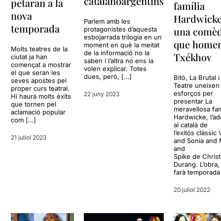
catalanoargentins
petaran a la
família
nova
Hardwicke’
Parlem amb les
temporada
una comèd
protagonistes d’aquesta
esbojarrada trilogia en un
que homen
moment en què la meitat
Molts teatres de la
de la informació no la
Txékhov
ciutat ja han
saben i l’altra no ens la
començat a mostrar
volen explicar. Totes
el que seran les
dues, però, […]
Bitó, La Brutal 
seves apostes pel
Teatre uneixen
proper curs teatral.
esforços per
22 juny 2023
Hi haurà molts èxits
presentar La
que tornen pel
meravellosa fam
aclamació popular
Hardwicke, l’ad
com […]
al català de
l’exitós clàssic
21 juliol 2023
and Sonia and
and
Spike de Chris
Durang. L’obra,
farà temporada
20 juliol 2022