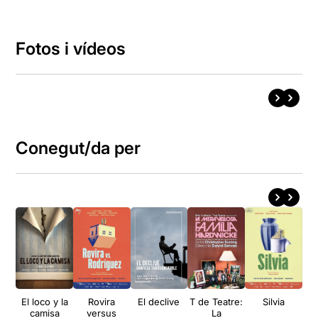
Fotos i vídeos
Conegut/da per
El loco y la
Rovira
El declive
T de Teatre:
Silvia
Só
camisa
versus
La
par