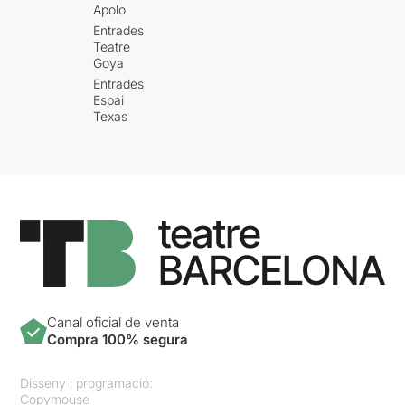
Apolo
Entrades
Teatre
Goya
Entrades
Espai
Texas
Canal oficial de venta
Compra 100% segura
Disseny i programació:
Copymouse