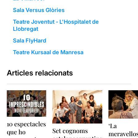
Sala Versus Glòries
Teatre Joventut - L'Hospitalet de
Llobregat
Sala FlyHard
Teatre Kursaal de Manresa
Articles relacionats
10 espectacles
‘La
Set cognoms
que ho
meravello