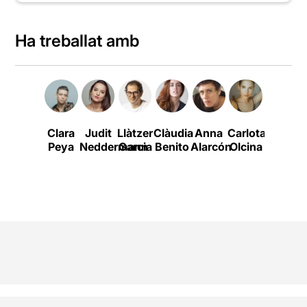
Ha treballat amb
Clara
Judit
Llàtzer
Clàudia
Anna
Carlota
Raimon
Peya
Neddermann
Garcia
Benito
Alarcón
Olcina
Molins