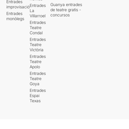
Entrades
Guanya entrades
Entrades
improvisació
de teatre gratis -
La
Entrades
concursos
Villarroel
monòlegs
Entrades
Teatre
Condal
Entrades
Teatre
Victòria
Entrades
Teatre
Apolo
Entrades
Teatre
Goya
Entrades
Espai
Texas