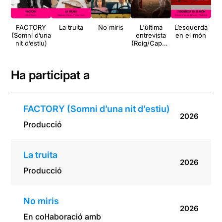
FACTORY
La truita
No miris
L'última
L’esquerda
F
(Somni d’una
entrevista
en el món
nit d’estiu)
(Roig/Capma
an
ny)
del
mo
Ha participat a
FACTORY (Somni d’una nit d’estiu)
2026
Producció
La truita
2026
Producció
No miris
2026
En col·laboració amb