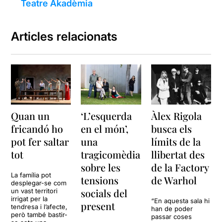
Teatre Akadèmia
Articles relacionats
Quan un
‘L’esquerda
Àlex Rigola
fricandó ho
en el món’,
busca els
pot fer saltar
una
límits de la
tot
tragicomèdia
llibertat des
sobre les
de la Factory
La família pot
tensions
de Warhol
desplegar-se com
socials del
un vast territori
irrigat per la
“En aquesta sala hi
present
tendresa i l’afecte,
han de poder
però també bastir-
passar coses