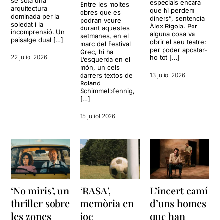
se sota una
especials encara
Entre les moltes
arquitectura
que hi perdem
obres que es
dominada per la
diners”, sentencia
podran veure
soledat i la
Àlex Rigola. Per
durant aquestes
incomprensió. Un
alguna cosa va
setmanes, en el
paisatge dual […]
obrir el seu teatre:
marc del Festival
per poder apostar-
Grec, hi ha
22 juliol 2026
ho tot […]
L’esquerda en el
món, un dels
darrers textos de
13 juliol 2026
Roland
Schimmelpfennig,
[…]
15 juliol 2026
‘No miris’, un
‘RASA’,
L’incert camí
thriller sobre
memòria en
d’uns homes
les zones
joc
que han