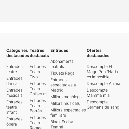
Categories
Teatres
Entrades
Ofertes
destacades
destacats
destacades
Abonaments
Entrades
Entrades
teatrals
Descompte El
teatre
Teatre
Mago Pop 'Nada
Tiquets Regal
Tívoli
es imposible'
Entrades
Entrades
dansa
Entrades
Descompte Ànima
espectacles a
Teatre
Entrades
Madrid
Descompte
Coliseum
musicals
Mamma mia
Millors monòlegs
Entrades
Entrades
Descompte
Millors musicals
Teatre
teatre
Germans de sang
Millors espectacles
Borràs
infantil
familiars
Entrades
Entrades
Black Friday
Teatre
òpera
Teatral
Romea