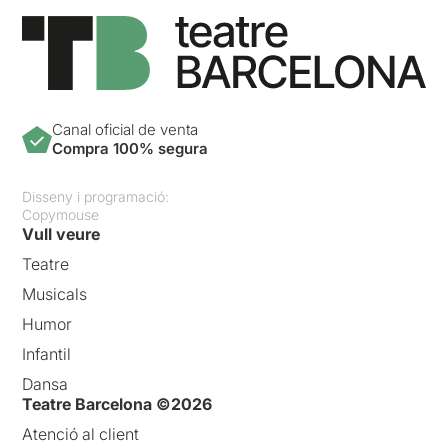
Canal oficial de venta
Compra 100% segura
Disseny i programació:
Copymouse
Vull veure
Teatre
Musicals
Humor
Infantil
Dansa
Teatre Barcelona ©2026
Atenció al client