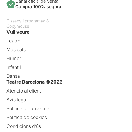
Canal oficial de venta
Compra 100% segura
Disseny i programació:
Copymouse
Vull veure
Teatre
Musicals
Humor
Infantil
Dansa
Teatre Barcelona ©2026
Atenció al client
Avís legal
Política de privacitat
Política de cookies
Condicions d’ús