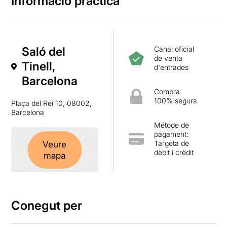
Informació pràctica
Saló del
Canal oficial
de venta
Tinell,
d'entrades
Barcelona
Compra
100% segura
Plaça del Rei 10, 08002,
Barcelona
Métode de
pagament:
Targeta de
Veure
dèbit i crèdit
mapa
Conegut per