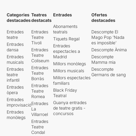
Categories
Teatres
Entrades
Ofertes
destacades
destacats
destacades
Abonaments
Entrades
Entrades
teatrals
Descompte El
teatre
Teatre
Mago Pop 'Nada
Tiquets Regal
Tívoli
es imposible'
Entrades
Entrades
dansa
Entrades
Descompte Ànima
espectacles a
Teatre
Entrades
Madrid
Descompte
Coliseum
musicals
Mamma mia
Millors monòlegs
Entrades
Entrades
Descompte
Millors musicals
Teatre
teatre
Germans de sang
Millors espectacles
Borràs
infantil
familiars
Entrades
Entrades
Black Friday
Teatre
òpera
Teatral
Romea
Entrades
Guanya entrades
Entrades
improvisació
de teatre gratis -
La
Entrades
concursos
Villarroel
monòlegs
Entrades
Teatre
Condal