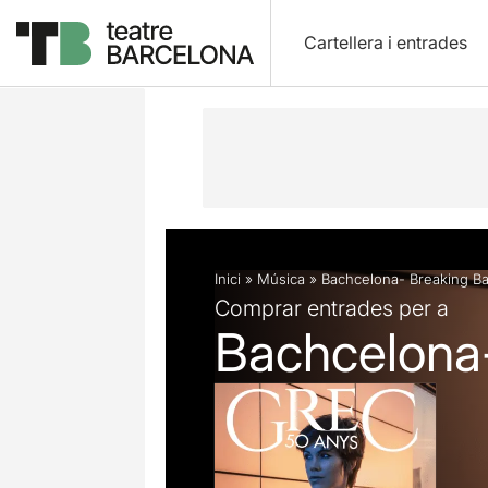
Cartellera i entrades
Descripció
Fitxa artística
Inici
»
Música
»
Bachcelona- Breaking Ba
Comprar entrades per a
Bachcelona-