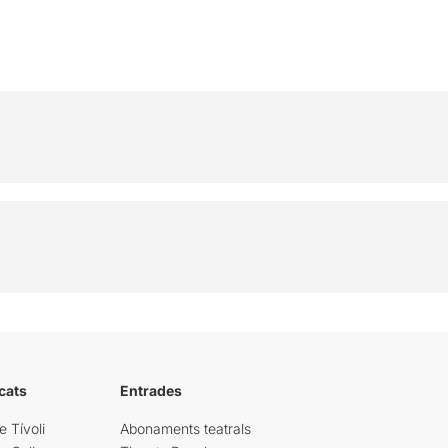
cats
Entrades
e Tívoli
Abonaments teatrals