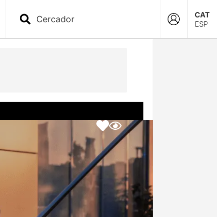
CAT
ESP