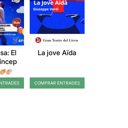
a: El
La jove Aïda
ríncep
NTRADES
COMPRAR ENTRADES