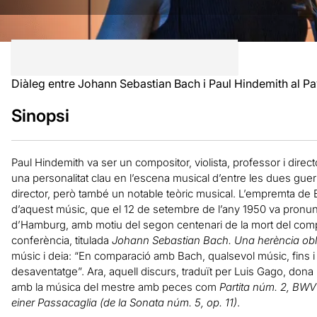
Diàleg entre Johann Sebastian Bach i Paul Hindemith al Pa
Sinopsi
Paul Hindemith va ser un compositor, violista, professor i dire
una personalitat clau en l’escena musical d’entre les dues guer
director, però també un notable teòric musical. L’empremta de
d’aquest músic, que el 12 de setembre de l’any 1950 va pronun
d’Hamburg, amb motiu del segon centenari de la mort del compo
conferència, titulada
Johann Sebastian Bach. Una herència obl
músic i deia: “En comparació amb Bach, qualsevol músic, fins i 
desaventatge”. Ara, aquell discurs, traduït per Luis Gago, dona
amb la música del mestre amb peces com
Partita núm. 2, BW
einer Passacaglia (de la Sonata núm. 5, op. 11)
.