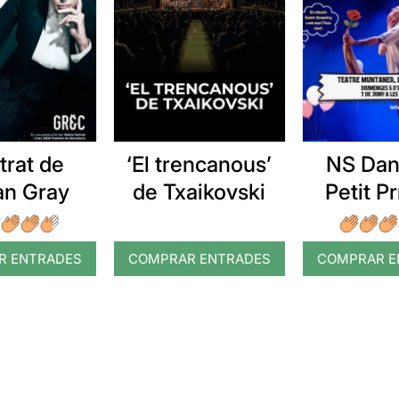
etrat de
‘El trencanous’
NS Dans
an Gray
de Txaikovski
Petit P
R ENTRADES
COMPRAR ENTRADES
COMPRAR E