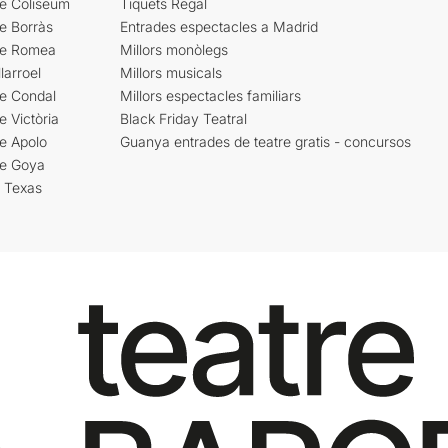
re Coliseum
Tiquets Regal
e Borràs
Entrades espectacles a Madrid
re Romea
Millors monòlegs
larroel
Millors musicals
re Condal
Millors espectacles familiars
e Victòria
Black Friday Teatral
e Apolo
Guanya entrades de teatre gratis - concursos
re Goya
i Texas