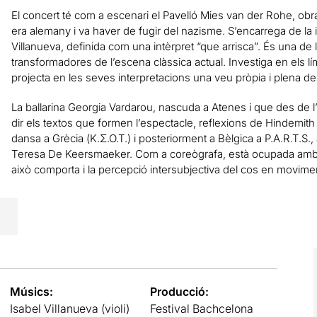
El concert té com a escenari el Pavelló Mies van der Rohe, obr
era alemany i va haver de fugir del nazisme. S’encarrega de la in
Villanueva, definida com una intèrpret “que arrisca”. És una de l
transformadores de l’escena clàssica actual. Investiga en els lím
projecta en les seves interpretacions una veu pròpia i plena de se
La ballarina Georgia Vardarou, nascuda a Atenes i que des de l
dir els textos que formen l’espectacle, reflexions de Hindemith
dansa a Grècia (Κ.Σ.Ο.Τ.) i posteriorment a Bèlgica a P.A.R.T.S
Teresa De Keersmaeker. Com a coreògrafa, està ocupada amb 
això comporta i la percepció intersubjectiva del cos en movime
Músics:
Producció:
Isabel Villanueva (violi)
Festival Bachcelona