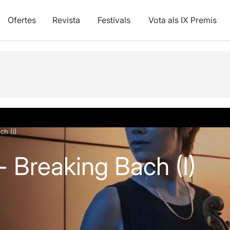
Ofertes
Revista
Festivals
Vota als IX Premis
ch (I)
 Breaking Bach (I)