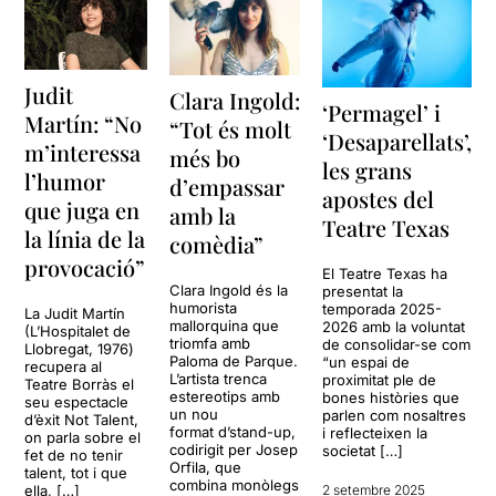
Judit
Clara Ingold:
‘Permagel’ i
Martín: “No
“Tot és molt
‘Desaparellats’,
m’interessa
més bo
les grans
l’humor
d’empassar
apostes del
que juga en
amb la
Teatre Texas
la línia de la
comèdia”
provocació”
El Teatre Texas ha
Clara Ingold és la
presentat la
humorista
temporada 2025-
La Judit Martín
mallorquina que
2026 amb la voluntat
(L’Hospitalet de
triomfa amb
de consolidar-se com
Llobregat, 1976)
Paloma de Parque.
“un espai de
recupera al
L’artista trenca
proximitat ple de
Teatre Borràs el
estereotips amb
bones històries que
seu espectacle
un nou
parlen com nosaltres
d’èxit Not Talent,
format d’stand-up,
i reflecteixen la
on parla sobre el
codirigit per Josep
societat […]
fet de no tenir
Orfila, que
talent, tot i que
combina monòlegs
ella, […]
2 setembre 2025