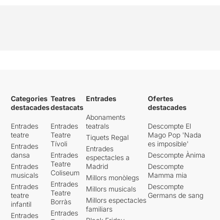
Categories
Teatres
Entrades
Ofertes
destacades
destacats
destacades
Abonaments
Entrades
Entrades
teatrals
Descompte El
teatre
Teatre
Mago Pop 'Nada
Tiquets Regal
Tívoli
es imposible'
Entrades
Entrades
dansa
Entrades
Descompte Ànima
espectacles a
Teatre
Entrades
Madrid
Descompte
Coliseum
musicals
Mamma mia
Millors monòlegs
Entrades
Entrades
Descompte
Millors musicals
Teatre
teatre
Germans de sang
Millors espectacles
Borràs
infantil
familiars
Entrades
Entrades