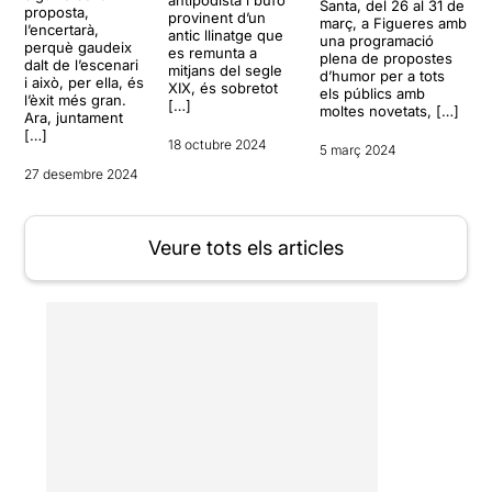
Santa, del 26 al 31 de
proposta,
provinent d’un
març, a Figueres amb
l’encertarà,
antic llinatge que
una programació
perquè gaudeix
es remunta a
plena de propostes
dalt de l’escenari
mitjans del segle
d’humor per a tots
i això, per ella, és
XIX, és sobretot
els públics amb
l’èxit més gran.
[…]
moltes novetats, […]
Ara, juntament
[…]
18 octubre 2024
5 març 2024
27 desembre 2024
Veure tots els articles