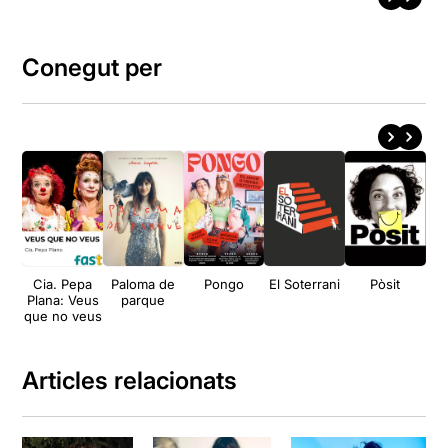
Conegut per
Cia. Pepa
Paloma de
Pongo
El Soterrani
Pòsit
Plana: Veus
parque
d
que no veus
Articles relacionats