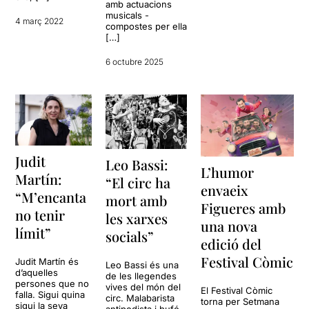
amb actuacions
musicals -
4 març 2022
compostes per ella
[…]
6 octubre 2025
Judit
Leo Bassi:
L’humor
Martín:
“El circ ha
envaeix
“M’encanta
mort amb
Figueres amb
no tenir
les xarxes
una nova
límit”
socials”
edició del
Festival Còmic
Judit Martín és
Leo Bassi és una
d’aquelles
de les llegendes
persones que no
vives del món del
El Festival Còmic
falla. Sigui quina
circ. Malabarista
torna per Setmana
sigui la seva
antipodista i bufó