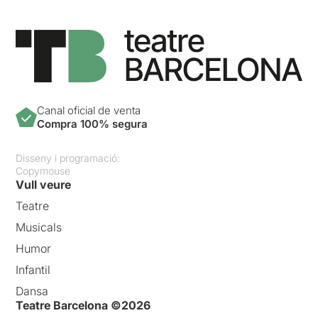
Canal oficial de venta
Compra 100% segura
Disseny i programació:
Copymouse
Vull veure
Teatre
Musicals
Humor
Infantil
Dansa
Teatre Barcelona ©2026