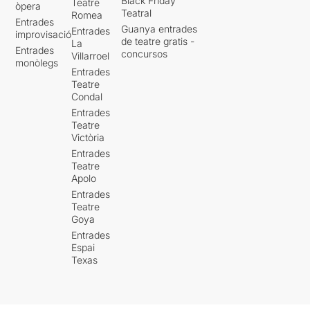
Black Friday
Teatre
òpera
Teatral
Romea
Entrades
Guanya entrades
Entrades
improvisació
de teatre gratis -
La
Entrades
concursos
Villarroel
monòlegs
Entrades
Teatre
Condal
Entrades
Teatre
Victòria
Entrades
Teatre
Apolo
Entrades
Teatre
Goya
Entrades
Espai
Texas