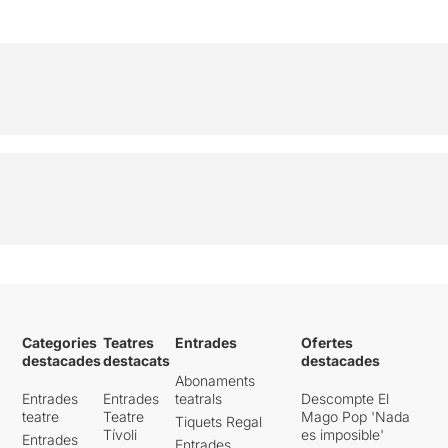
Categories
Teatres
Entrades
Ofertes
destacades
destacats
destacades
Abonaments
Entrades
Entrades
teatrals
Descompte El
teatre
Teatre
Mago Pop 'Nada
Tiquets Regal
Tívoli
es imposible'
Entrades
Entrades