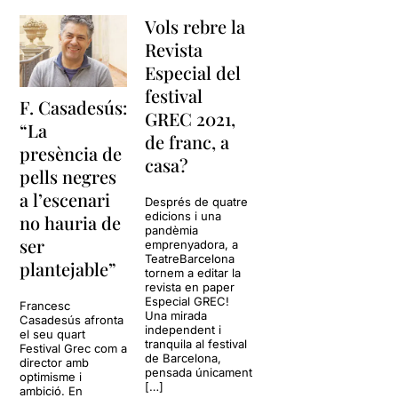
Vols rebre la
Revista
Especial del
festival
F. Casadesús:
GREC 2021,
“La
de franc, a
presència de
casa?
pells negres
a l’escenari
Després de quatre
edicions i una
no hauria de
pandèmia
ser
emprenyadora, a
TeatreBarcelona
plantejable”
tornem a editar la
revista en paper
Especial GREC!
Francesc
Una mirada
Casadesús afronta
independent i
el seu quart
tranquila al festival
Festival Grec com a
de Barcelona,
director amb
pensada únicament
optimisme i
[…]
ambició. En