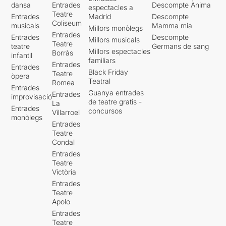
dansa
Entrades
Descompte Ànima
espectacles a
Teatre
Entrades
Madrid
Descompte
Coliseum
musicals
Mamma mia
Millors monòlegs
Entrades
Entrades
Descompte
Millors musicals
Teatre
teatre
Germans de sang
Millors espectacles
Borràs
infantil
familiars
Entrades
Entrades
Black Friday
Teatre
òpera
Teatral
Romea
Entrades
Guanya entrades
Entrades
improvisació
de teatre gratis -
La
Entrades
concursos
Villarroel
monòlegs
Entrades
Teatre
Condal
Entrades
Teatre
Victòria
Entrades
Teatre
Apolo
Entrades
Teatre