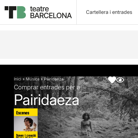
Cartellera i entrades
Descripció
Fitxa artística
Articles
Inici
»
Música
»
Pairidaeza
Comprar entrades per a
Pairidaeza