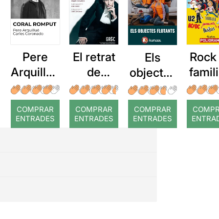
Pere
El retrat
Rock
Els
Arquillué
de
famili
objectes
: Coral
Dorian
lov
flotants
romput
Gray
Rock
(després
COMPRAR
COMPRAR
COMPRAR
COMP
Rol
de la
ENTRADES
ENTRADES
ENTRADES
ENTRA
tempest
a)