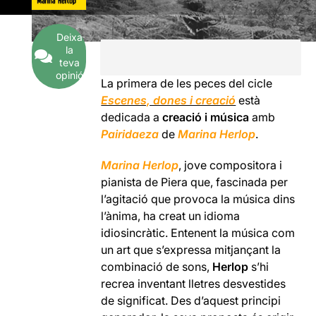
Deixa
la
teva
opinió
La primera de les peces del cicle
Escenes, dones i creació
està
dedicada a
creació i música
amb
Pairidaeza
de
Marina Herlop
.
Marina Herlop
, jove compositora i
pianista de Piera que, fascinada per
l’agitació que provoca la música dins
l’ànima, ha creat un idioma
idiosincràtic. Entenent la música com
un art que s’expressa mitjançant la
combinació de sons,
Herlop
s’hi
recrea inventant lletres desvestides
de significat. Des d’aquest principi