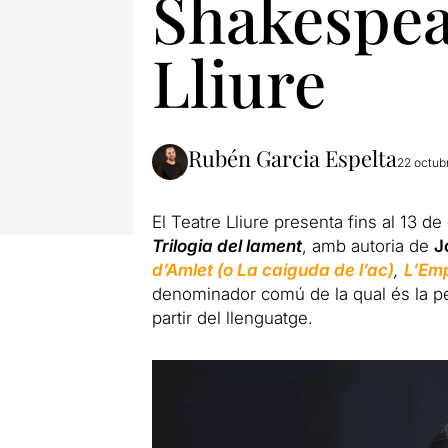
Shakespear
Lliure
Rubén Garcia Espelta
22 octub
El Teatre Lliure presenta fins al 13 
Trilogia
del lament
, amb autoria de
J
d’Amlet (o La caiguda de l’ac)
,
L’Em
denominador comú de la qual és la pe
partir del llenguatge.