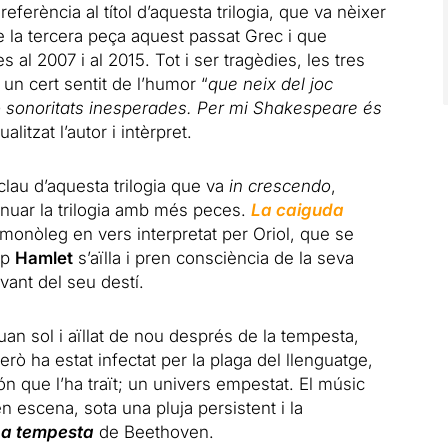
 referència al títol d’aquesta
trilogia
, que va nèixer
 de la tercera peça aquest passat Grec i que
al 2007 i al 2015. Tot i ser tragèdies, les tres
 un cert sentit de l’humor “
que neix del joc
o sonoritats inesperades. Per mi Shakespeare és
ualitzat l’autor i intèrpret.
 clau d’aquesta
trilogia
que va
in crescendo
,
inuar la
trilogia
amb més peces.
La caiguda
monòleg en vers interpretat per Oriol, que se
ep
Hamlet
s’aïlla i pren consciència de la seva
vant del seu destí.
uan sol i aïllat de nou després de la tempesta,
erò ha estat infectat per la plaga del llenguatge,
n que l’ha traït; un univers empestat. El músic
 escena, sota una pluja persistent i la
La tempesta
de Beethoven.