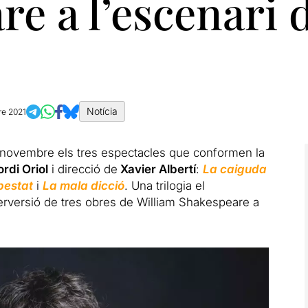
e a l’escenari 
Notícia
re 2021
de novembre els tres espectacles que conformen la
ordi Oriol
i direcció de
Xavier Albertí
:
La caiguda
pestat
i
La mala dicció
. Una
trilogia
el
rversió de tres obres de William Shakespeare a