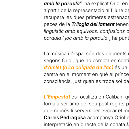
amb la paraula
“, ha explicat Oriol en
a partir de la representació al Lliure
recupera les dues primeres estrenades 
peces de la
Trilogia
del lament
tenen
lingüístic amb equívocs, confusions 
paraula i joc amb la paraula
“, ha punt
La música i l’espai són dos elements
segons Oriol, que no compta en cont
d’Amlet (o La caiguda de l’ac)
és un 
centra en el moment en què el prínc
consciència, just quan es troba sol da
L’Empestat
es focalitza en Caliban, q
torna a ser amo del seu petit regne, p
que només li serveix per evocar el mó
Carles Pedragosa
acompanya Oriol en
interpretació en directe de la sonata