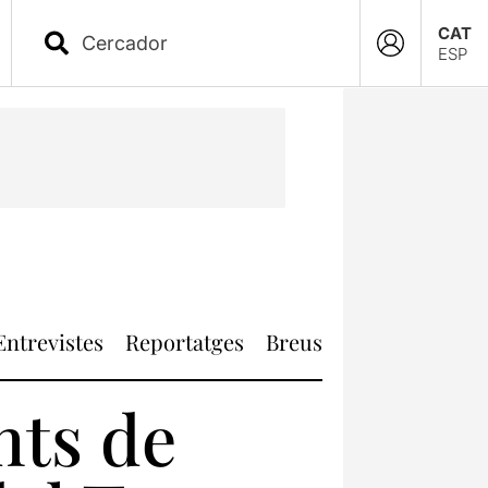
CAT
ESP
Entrevistes
Reportatges
Breus
nts de