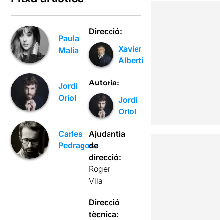
Direcció:
Paula
Xavier
Malia
Albertí
Autoria:
Jordi
Oriol
Jordi
Oriol
Ajudantia
Carles
de
Pedragosa
direcció:
Roger
Vila
Direcció
tècnica: