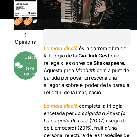
1
Opinions
La mala dicció
és la darrera obra de
la trilogia de la
Cia. Indi Gest
que
Deixa
la
rellegeix les obres de
Shakespeare
.
teva
Aquesta pren
Macbeth
com a punt de
opinió
partida per posar en escena una
al·legoria sobre el poder de la paraula
i el deliri de la imaginació.
La mala dicció
completa la trilogia
encetada per
La caiguda d
’
Amlet (o
La caiguda de l
’
ac)
(2007) i seguida
de
L
’
empestat
(2015), fruit d’una
personal relectura de les tragèdies de