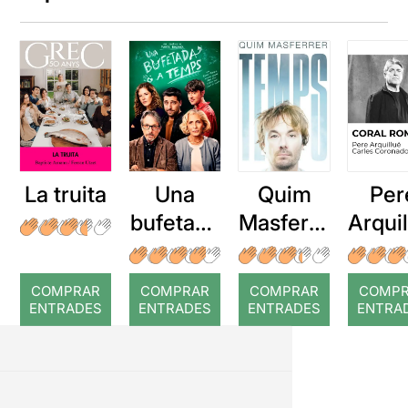
La truita
Una
Quim
Per
bufetada
Masferre
Arqui
a temps
r: Temps
: Cor
romp
COMPRAR
COMPRAR
COMPRAR
COMP
ENTRADES
ENTRADES
ENTRADES
ENTRA