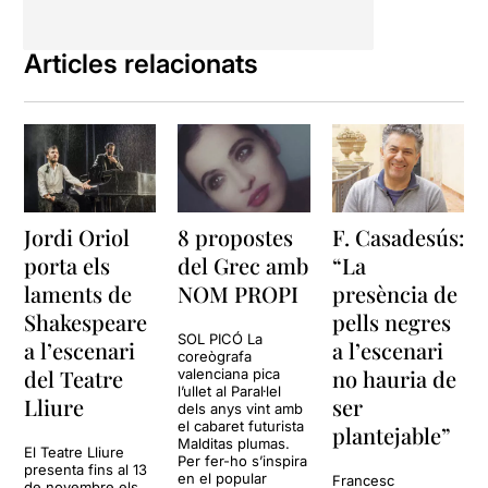
Articles relacionats
Jordi Oriol
8 propostes
F. Casadesús:
porta els
del Grec amb
“La
laments de
NOM PROPI
presència de
Shakespeare
pells negres
SOL PICÓ La
a l’escenari
a l’escenari
coreògrafa
del Teatre
no hauria de
valenciana pica
l’ullet al Paral·lel
Lliure
ser
dels anys vint amb
el cabaret futurista
plantejable”
Malditas plumas.
El Teatre Lliure
Per fer-ho s’inspira
presenta fins al 13
en el popular
Francesc
de novembre els