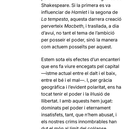
Shakespeare. Si la primera es va
influenciar de
Hamlet
i la segona de
La tempesta
, aquesta darrera creació
perverteix
Macbeth
, i trasllada, a dia
d’avui, no tant el tema de l’ambició
per posseir el poder, sinó la manera
com actuem posseïts per aquest.
Estem sota els efectes d’un encanteri
que ens fa viure encegats pel capital
—istme actual entre el dalt i el baix,
entre el bé i el mal—. I, per gràcia
geogràfica i l’evident polaritat, ens ha
tocat tenir el poder i la il·lusió de
llibertat. I amb aquests hem jugat:
dominats pel poder i eternament
insatisfets, tant, que n’hem abusat, i
els nostres crims innombrables han
dut el món al límit del col·lapse.