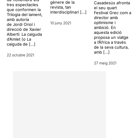
gènere de la
Casadesús afronta
tres espectacles
revista, tan
el seu quart
que conformen la
interdisciplinari […]
Festival Grec com a
Trilogia del lament,
director amb
amb autoria
optimisme i
10 juny 2021
de Jordi Oriol i
ambició. En
direcció de Xavier
aquesta edició
Albertí: La caiguda
proposa un viatge
d’Amlet (o La
a l’Àfrica a través
caiguda de […]
de la seva cultura,
amb […]
22 octubre 2021
27 maig 2021