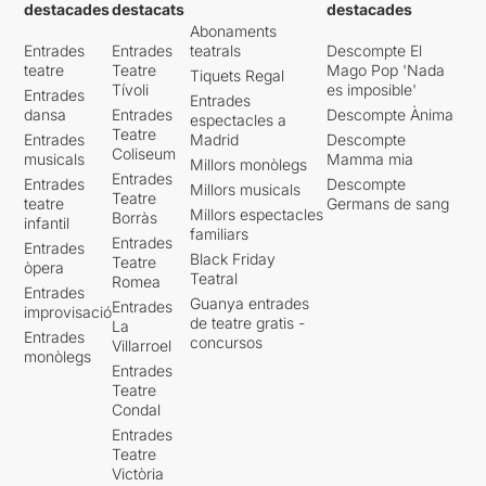
destacades
destacats
destacades
Abonaments
Entrades
Entrades
teatrals
Descompte El
teatre
Teatre
Mago Pop 'Nada
Tiquets Regal
Tívoli
es imposible'
Entrades
Entrades
dansa
Entrades
Descompte Ànima
espectacles a
Teatre
Entrades
Madrid
Descompte
Coliseum
musicals
Mamma mia
Millors monòlegs
Entrades
Entrades
Descompte
Millors musicals
Teatre
teatre
Germans de sang
Millors espectacles
Borràs
infantil
familiars
Entrades
Entrades
Black Friday
Teatre
òpera
Teatral
Romea
Entrades
Guanya entrades
Entrades
improvisació
de teatre gratis -
La
Entrades
concursos
Villarroel
monòlegs
Entrades
Teatre
Condal
Entrades
Teatre
Victòria