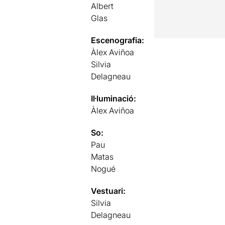
Albert
Glas
Escenografia:
Àlex Aviñoa
Silvia
Delagneau
Il·luminació:
Àlex Aviñoa
So:
Pau
Matas
Nogué
Vestuari:
Silvia
Delagneau