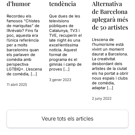
d’humor
tendència
Alternativa
de Barcelona
Recordeu els
Que dues de les
aplegarà més
famosos “Chistes
televisions
de 50 artistes
de mariquitas” de
públiques de
l’Arévalo? Fins fa
Catalunya, TV3 i
poc, aquesta era
TVE, recuperin el
L’escena de
l’única referència
late night és una
l’humorisme està
per a molts
excel·lentíssima
vivint un moment
barcelonins quan
notícia. Aquest
daurat a Barcelona.
els parlaven de
format de
La creativitat
comèdia amb
programa és el
desbordant dels
perspectiva
gimnàs i camp de
artistes de la ciutat
LGTBIQ+. L’escena
proves […]
els ha portat a obrir
de comèdia, […]
nous espais i clubs
3 gener 2023
de comèdia,
11 abril 2025
adaptar […]
2 juny 2022
Veure tots els articles