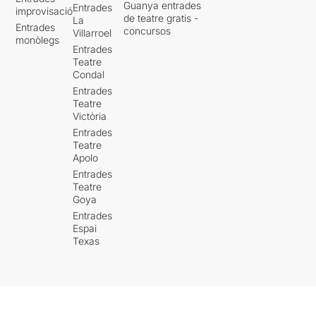
Guanya entrades
Entrades
improvisació
de teatre gratis -
La
Entrades
concursos
Villarroel
monòlegs
Entrades
Teatre
Condal
Entrades
Teatre
Victòria
Entrades
Teatre
Apolo
Entrades
Teatre
Goya
Entrades
Espai
Texas