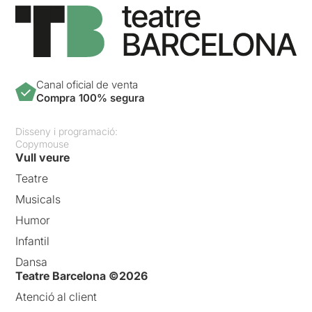
Canal oficial de venta
Compra 100% segura
Disseny i programació:
Copymouse
Vull veure
Teatre
Musicals
Humor
Infantil
Dansa
Teatre Barcelona ©2026
Atenció al client