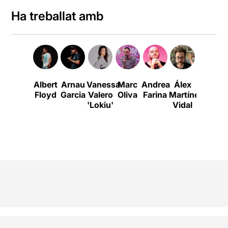
Ha treballat amb
Albert
Arnau
Vanessa
Marc
Andrea
Álex
Xavi
Floyd
Garcia
Valero
Oliva
Farina
Martínez
Daura
'Lokiu'
Vidal