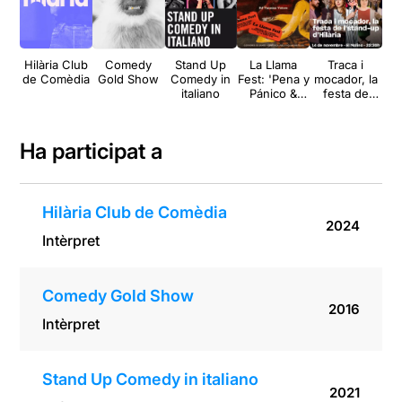
Hilària Club
Comedy
Stand Up
La Llama
Traca i
de Comèdia
Gold Show
Comedy in
Fest: 'Pena y
mocador, la
italiano
Pánico &
festa de
Friends' (+
l’stand-up
'Grotshow'
d’Hilària
+ DJ
Ha participat a
Vanessa
Valero)
Hilària Club de Comèdia
2024
Intèrpret
Comedy Gold Show
2016
Intèrpret
Stand Up Comedy in italiano
2021