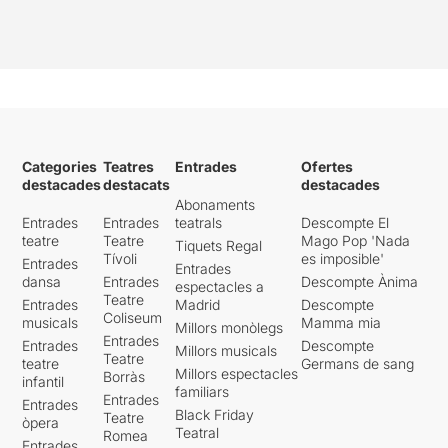
Categories
Teatres
Entrades
Ofertes
destacades
destacats
destacades
Abonaments
Entrades
Entrades
teatrals
Descompte El
teatre
Teatre
Mago Pop 'Nada
Tiquets Regal
Tívoli
es imposible'
Entrades
Entrades
dansa
Entrades
Descompte Ànima
espectacles a
Teatre
Entrades
Madrid
Descompte
Coliseum
musicals
Mamma mia
Millors monòlegs
Entrades
Entrades
Descompte
Millors musicals
Teatre
teatre
Germans de sang
Millors espectacles
Borràs
infantil
familiars
Entrades
Entrades
Black Friday
Teatre
òpera
Teatral
Romea
Entrades