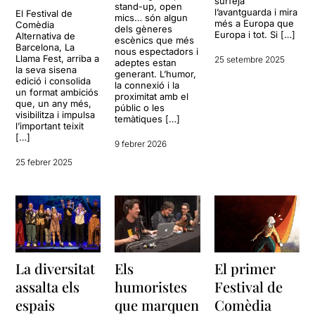
surfeja
stand-up, open
l’avantguarda i mira
El Festival de
mics… són algun
més a Europa que
Comèdia
dels gèneres
Europa i tot. Si […]
Alternativa de
escènics que més
Barcelona, La
nous espectadors i
Llama Fest, arriba a
25 setembre 2025
adeptes estan
la seva sisena
generant. L’humor,
edició i consolida
la connexió i la
un format ambiciós
proximitat amb el
que, un any més,
públic o les
visibilitza i impulsa
temàtiques […]
l’important teixit
[…]
9 febrer 2026
25 febrer 2025
La diversitat
Els
El primer
assalta els
humoristes
Festival de
espais
que marquen
Comèdia