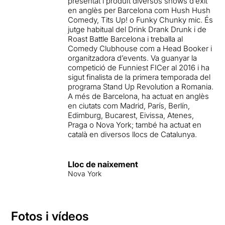
presentat i produït diversos shows d’èxit
en anglès per Barcelona com Hush Hush
Comedy, Tits Up! o Funky Chunky mic. És
jutge habitual del Drink Drank Drunk i de
Roast Battle Barcelona i treballa al
Comedy Clubhouse com a Head Booker i
organitzadora d’events. Va guanyar la
competició de Funniest FICer al 2016 i ha
sigut finalista de la primera temporada del
programa Stand Up Revolution a Romania.
A més de Barcelona, ha actuat en anglès
en ciutats com Madrid, París, Berlín,
Edimburg, Bucarest, Eivissa, Atenes,
Praga o Nova York; també ha actuat en
català en diversos llocs de Catalunya.
Lloc de naixement
Nova York
Fotos i vídeos