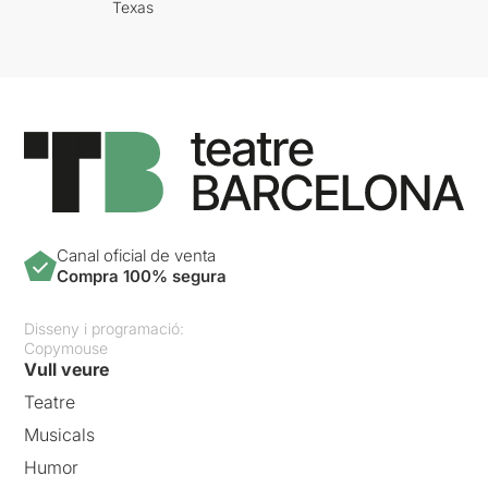
Texas
Canal oficial de venta
Compra 100% segura
Disseny i programació:
Copymouse
Vull veure
Teatre
Musicals
Humor