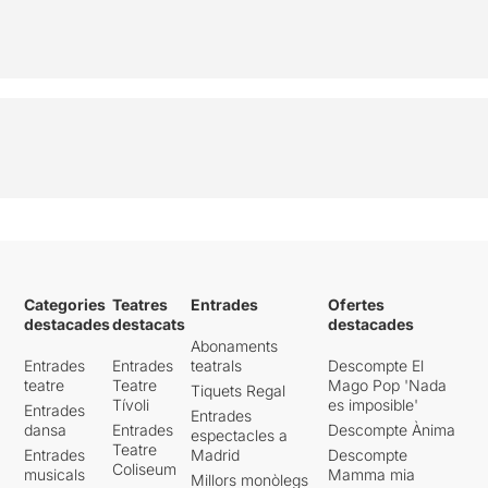
Categories
Teatres
Entrades
Ofertes
destacades
destacats
destacades
Abonaments
Entrades
Entrades
teatrals
Descompte El
teatre
Teatre
Mago Pop 'Nada
Tiquets Regal
Tívoli
es imposible'
Entrades
Entrades
dansa
Entrades
Descompte Ànima
espectacles a
Teatre
Entrades
Madrid
Descompte
Coliseum
musicals
Mamma mia
Millors monòlegs