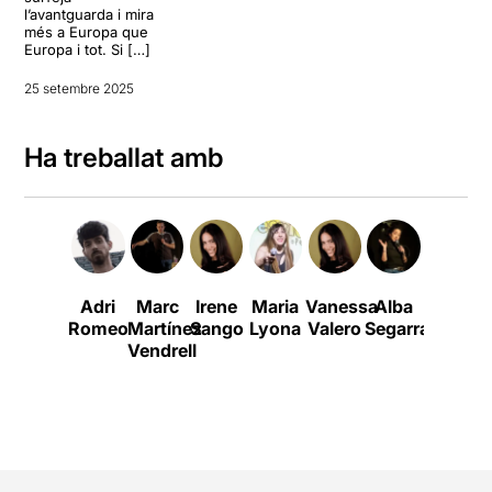
l’avantguarda i mira
més a Europa que
Europa i tot. Si […]
25 setembre 2025
Ha treballat amb
Adri
Marc
Irene
Maria
Vanessa
Alba
Álex
Romeo
Martínez
Sango
Lyona
Valero
Segarra
Martíne
Vendrell
Vidal