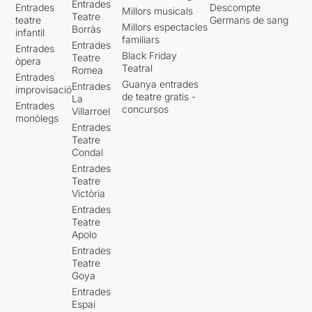
Entrades
Entrades
Descompte
Millors musicals
Teatre
teatre
Germans de sang
Millors espectacles
Borràs
infantil
familiars
Entrades
Entrades
Black Friday
Teatre
òpera
Teatral
Romea
Entrades
Guanya entrades
Entrades
improvisació
de teatre gratis -
La
Entrades
concursos
Villarroel
monòlegs
Entrades
Teatre
Condal
Entrades
Teatre
Victòria
Entrades
Teatre
Apolo
Entrades
Teatre
Goya
Entrades
Espai