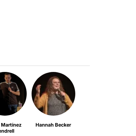
 Martínez
Hannah Becker
Irene Sango
endrell