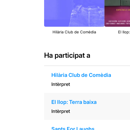
Hilària Club de Comèdia
El llop
Ha participat a
Hilària Club de Comèdia
Intèrpret
El llop: Terra baixa
Intèrpret
Sants For Laughs