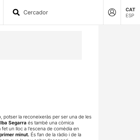
CAT
ESP
ó, potser la reconeixeràs per ser una de les
lba Segarra
és també una còmica
 fet un lloc a l’escena de comèdia en
 primer minut.
És fan de la ràdio i de la