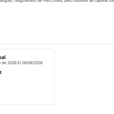
farigola, i segurament de més coses, però sobretot de captivar to
sal
e de 2026
El 26/09/2026
€