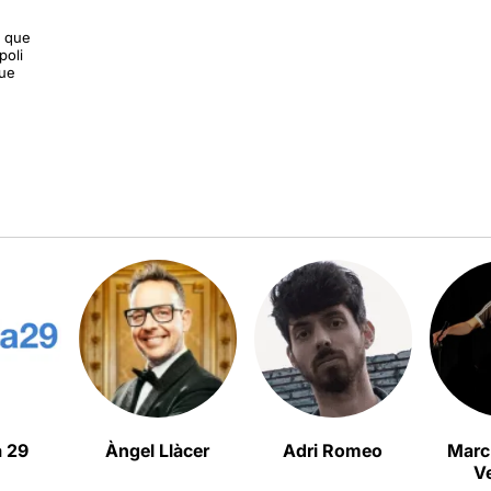
s que
poli
que
a 29
Àngel Llàcer
Adri Romeo
Marc
V