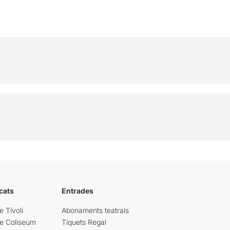
cats
Entrades
e Tívoli
Abonaments teatrals
re Coliseum
Tiquets Regal