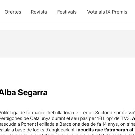
Ofertes
Revista
Festivals
Vota als IX Premis
Alba Segarra
Politòloga de formació i treballadora del Tercer Sector de professi
Perdigones de Catalunya durant el seu pas per ‘El Llop’ de TV3.
A
nascuda a Ponent i exiliada a Barcelona des de fa 14 anys, on s’ha
català a base de looks d’angloparlant i
acudits que t’atraparan al