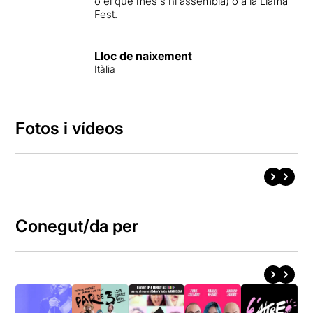
o el que més s’hi assembla) o a la Llama
Fest.
Lloc de naixement
Itàlia
Fotos i vídeos
Conegut/da per