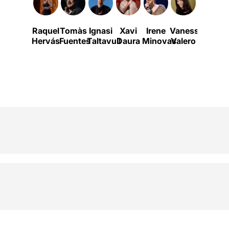
Raquel
Tomàs
Ignasi
Xavi
Irene
Vanessa
Ana
Hervás
Fuentes
Taltavull
Daura
Minovas
Valero
Polo