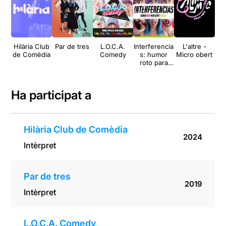
Hilària Club
Par de tres
L.O.C.A.
Interferencia
L'altre -
Ri
de Comèdia
Comedy
s: humor
Micro obert
He
roto para
gente
torcida
Ha participat a
Hilària Club de Comèdia
2024
Intèrpret
Par de tres
2019
Intèrpret
L.O.C.A. Comedy