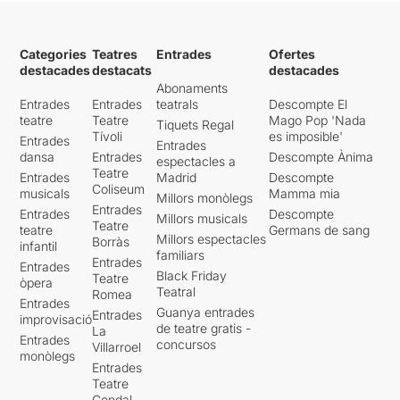
Categories
Teatres
Entrades
Ofertes
destacades
destacats
destacades
Abonaments
Entrades
Entrades
teatrals
Descompte El
teatre
Teatre
Mago Pop 'Nada
Tiquets Regal
Tívoli
es imposible'
Entrades
Entrades
dansa
Entrades
Descompte Ànima
espectacles a
Teatre
Entrades
Madrid
Descompte
Coliseum
musicals
Mamma mia
Millors monòlegs
Entrades
Entrades
Descompte
Millors musicals
Teatre
teatre
Germans de sang
Millors espectacles
Borràs
infantil
familiars
Entrades
Entrades
Black Friday
Teatre
òpera
Teatral
Romea
Entrades
Guanya entrades
Entrades
improvisació
de teatre gratis -
La
Entrades
concursos
Villarroel
monòlegs
Entrades
Teatre
Condal