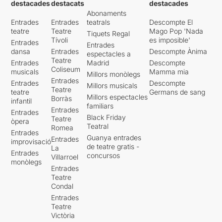
destacades
destacats
destacades
Abonaments
Entrades
Entrades
teatrals
Descompte El
teatre
Teatre
Mago Pop 'Nada
Tiquets Regal
Tívoli
es imposible'
Entrades
Entrades
dansa
Entrades
Descompte Ànima
espectacles a
Teatre
Entrades
Madrid
Descompte
Coliseum
musicals
Mamma mia
Millors monòlegs
Entrades
Entrades
Descompte
Millors musicals
Teatre
teatre
Germans de sang
Millors espectacles
Borràs
infantil
familiars
Entrades
Entrades
Black Friday
Teatre
òpera
Teatral
Romea
Entrades
Guanya entrades
Entrades
improvisació
de teatre gratis -
La
Entrades
concursos
Villarroel
monòlegs
Entrades
Teatre
Condal
Entrades
Teatre
Victòria