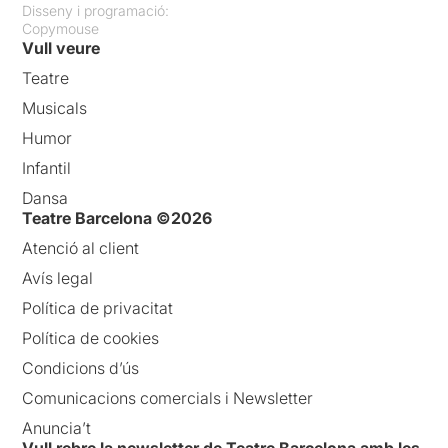
Disseny i programació:
Copymouse
Vull veure
Teatre
Musicals
Humor
Infantil
Dansa
Teatre Barcelona ©2026
Atenció al client
Avís legal
Política de privacitat
Política de cookies
Condicions d’ús
Comunicacions comercials i Newsletter
Anuncia’t
Vull rebre la newsletter de Teatre Barcelona amb les