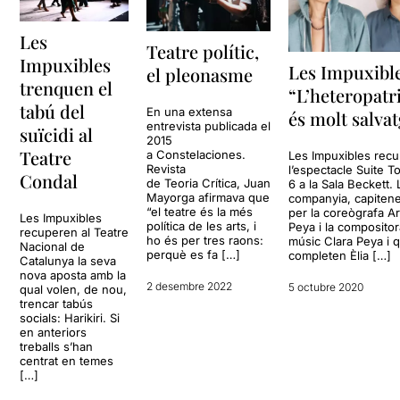
Les
Teatre polític,
Impuxibles
Les Impuxible
el pleonasme
trenquen el
“L’heteropatr
tabú del
En una extensa
és molt salva
entrevista publicada el
suïcidi al
2015
Teatre
a Constelaciones.
Les Impuxibles rec
Revista
l’espectacle Suite 
Condal
de Teoria Crítica, Juan
6 a la Sala Beckett. 
Mayorga afirmava que
companyia, capiten
“el teatre és la més
per la coreògrafa A
Les Impuxibles
política de les arts, i
Peya i la compositor
recuperen al Teatre
ho és per tres raons:
músic Clara Peya i 
Nacional de
perquè es fa […]
completen Èlia […]
Catalunya la seva
nova aposta amb la
2 desembre 2022
5 octubre 2020
qual volen, de nou,
trencar tabús
socials: Harikiri. Si
en anteriors
treballs s’han
centrat en temes
[…]