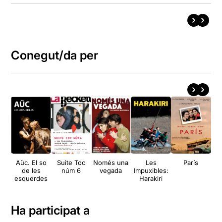
Conegut/da per
Aüc. El so
Suite Toc
Només una
Les
París
De
de les
núm 6
vegada
Impuxibles:
esquerdes
Harakiri
Ha participat a