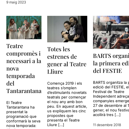
9 maig 2023
Teatre
Totes les
compromès i
BARTS organi
estrenes de
necessari a la
la primera ed
gener al Teatre
nova
del FESTIE
Lliure
temporada
del
BARTS organitza la 
Comença 2019 i els
edició del FESTIE, e
teatres s’omplen
Tantarantana
Festival de Teatre
d’estimulants novetats
Independent adreçat
teatrals per començar
companyies emergen
el nou any amb bon
El Teatre
27 de desembre al 
peu. En aquest article,
Tantarantana ha
gener, el nou festiv
us expliquem les cinc
presentat la
acollirà tres […]
propostes que
programació que
presenta el Teatre
conformarà la seva
Lliure […]
11 desembre 2018
nova temporada: