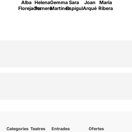
Alba
Helena
Gemma
Sara
Joan
Maria
Isak
Florejachs
Tornero
Martínez
Espígul
Arqué
Ribera
Férriz
Categories
Teatres
Entrades
Ofertes