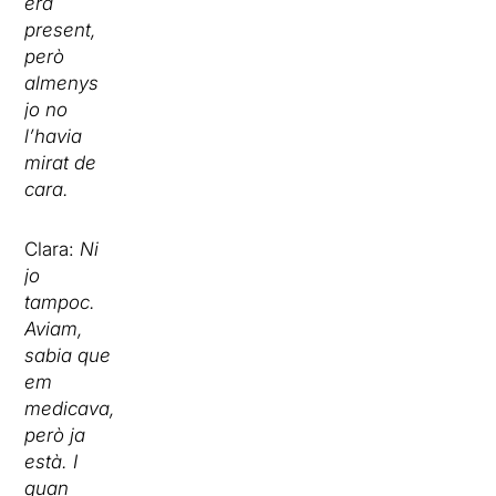
era
present,
però
almenys
jo no
l’havia
mirat de
cara.
Clara:
Ni
jo
tampoc.
Aviam,
sabia que
em
medicava,
però ja
està. I
quan