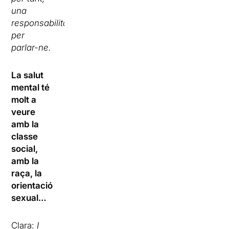
una
responsabilitat,
per
parlar-ne.
La salut
mental té
molt a
veure
amb la
classe
social,
amb la
raça, la
orientació
sexual…
Clara:
I