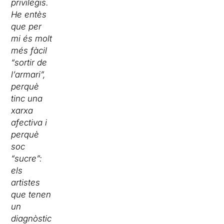
privilegis.
He entès
que per
mi és molt
més fàcil
“sortir de
l’armari”,
perquè
tinc una
xarxa
afectiva i
perquè
soc
“sucre”:
els
artistes
que tenen
un
diagnòstic