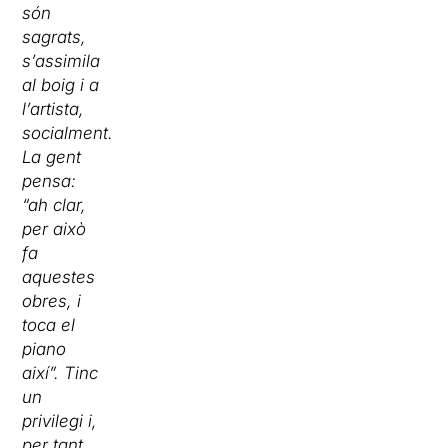
són
sagrats,
s’assimila
al boig i a
l’artista,
socialment.
La gent
pensa:
“ah clar,
per això
fa
aquestes
obres, i
toca el
piano
així”. Tinc
un
privilegi i,
per tant,