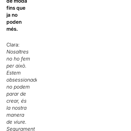
de moda
fins que
ja no
poden
més.
Clara:
Nosaltres
no ho fem
per això.
Estem
obsessionades,
no podem
parar de
crear, és
la nostra
manera
de viure.
Segurament