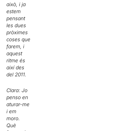
això, i ja
estem
pensant
les dues
pròximes
coses que
farem, i
aquest
ritme és
així des
del 2011.
Clara: Jo
penso en
aturar-me
i em
moro.
Què