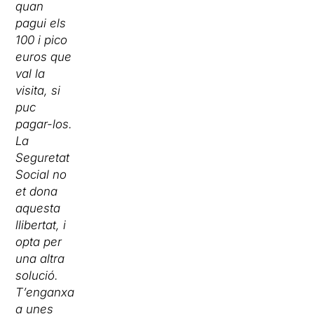
quan
pagui els
100 i pico
euros que
val la
visita, si
puc
pagar-los.
La
Seguretat
Social no
et dona
aquesta
llibertat, i
opta per
una altra
solució.
T’enganxa
a unes