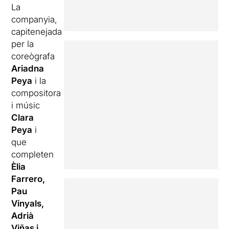
La
companyia,
capitenejada
per la
coreògrafa
Ariadna
Peya
i la
compositora
i músic
Clara
Peya
i
que
completen
Èlia
Farrero,
Pau
Vinyals,
Adrià
Viñas i