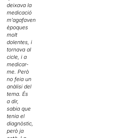
deixava la
medicació
m’agafaven
èpoques
molt
dolentes, i
tornava al
cicle, i a
medicar-
me. Però
no feia un
anàlisi del
tema. És
a dir,
sabia que
tenia el
diagnòstic,
però ja