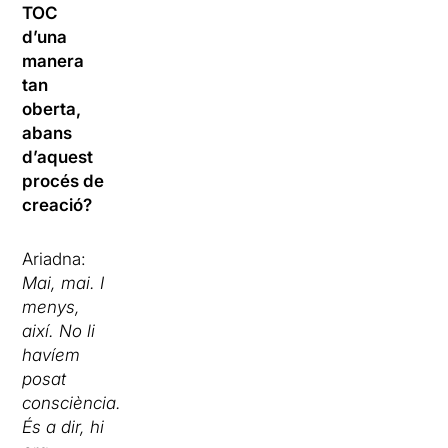
TOC
d’una
manera
tan
oberta,
abans
d’aquest
procés de
creació?
Ariadna:
Mai, mai. I
menys,
així. No li
havíem
posat
consciència.
És a dir, hi