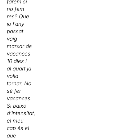
farem si
no fem
res? Que
jo l’any
passat
vaig
marxar de
vacances
10 dies i
al quart ja
volia
tornar. No
sé fer
vacances.
Si baixo
d’intensitat,
el meu
cap és el
que