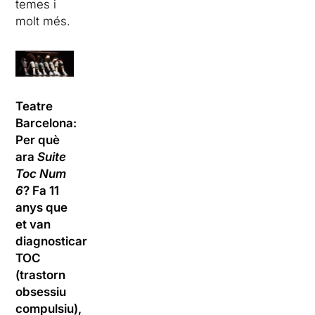
temes i
molt més.
Teatre
Barcelona:
Per què
ara
Suite
Toc Num
6
? Fa 11
anys que
et van
diagnosticar
TOC
(trastorn
obsessiu
compulsiu),