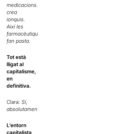
medicacions…
crea
ionquis.
Així les
farmacèutiques
fan pasta.
Tot està
lligat al
capitalisme,
en
definitiva.
Clara:
Sí,
absolutament.
L’entorn
capitalista