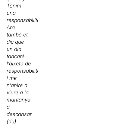
Tenim
una
responsabilitat.
Ara,
també et
dic que
un dia
tancaré
l’aixeta de
responsabilitats
i me
n’aniré a
viure a la
muntanya
a
descansar
(riu)
.