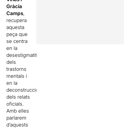
Gràcia
Camps
,
recupera
aquesta
peça que
se centra
en la
desestigmatització
dels
trastorns
mentals i
en la
deconstrucció
dels relats
oficials.
Amb elles
parlarem
d’aquests