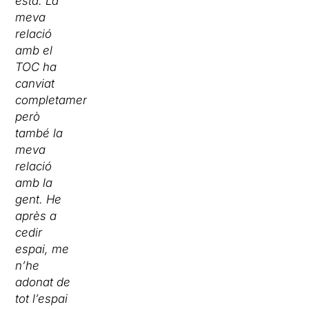
està. La
meva
relació
amb el
TOC ha
canviat
completament,
però
també la
meva
relació
amb la
gent. He
après a
cedir
espai, me
n’he
adonat de
tot l’espai