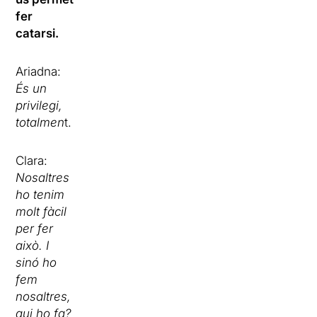
fer
catarsi.
Ariadna:
És un
privilegi,
totalmen
t.
Clara:
Nosaltres
ho tenim
molt fàcil
per fer
això. I
sinó ho
fem
nosaltres,
qui ho fa?