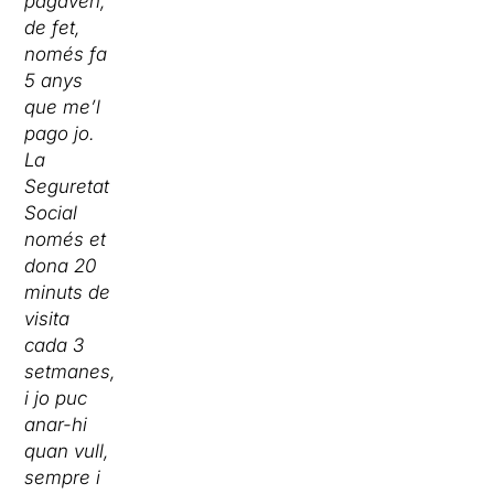
pagaven,
de fet,
només fa
5 anys
que me’l
pago jo.
La
Seguretat
Social
només et
dona 20
minuts de
visita
cada 3
setmanes,
i jo puc
anar-hi
quan vull,
sempre i