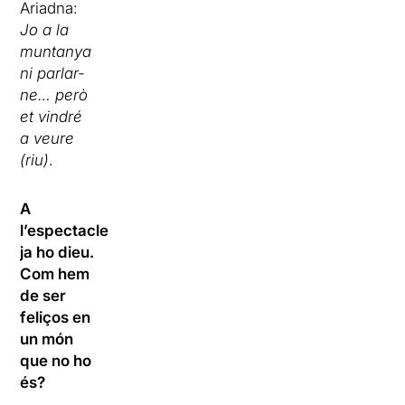
Ariadna:
Jo a la
muntanya
ni parlar-
ne… però
et vindré
a veure
(riu)
.
A
l’espectacle
ja ho dieu.
Com hem
de ser
feliços en
un món
que no ho
és?