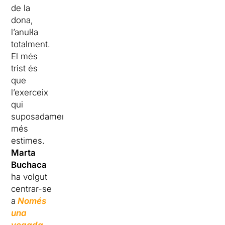
de la
dona,
l’anul·la
totalment.
El més
trist és
que
l’exerceix
qui
suposadament
més
estimes.
Marta
Buchaca
ha volgut
centrar-se
a
Només
una