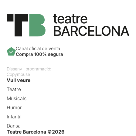
Canal oficial de venta
Compra 100% segura
Disseny i programació:
Copymouse
Vull veure
Teatre
Musicals
Humor
Infantil
Dansa
Teatre Barcelona ©2026