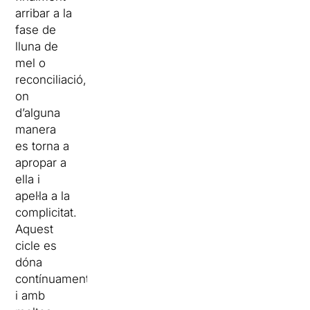
arribar a la
fase de
lluna de
mel o
reconciliació,
on
d’alguna
manera
es torna a
apropar a
ella i
apel·la a la
complicitat.
Aquest
cicle es
dóna
contínuament
i amb