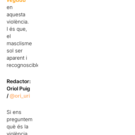
vegada
en
aquesta
violència.
I és que,
el
masclisme
sol ser
aparent i
recognoscible.
Redactor:
Oriol Puig
/
@ori_uri
Si ens
preguntem
què és la
violència