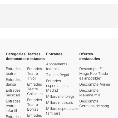
Categories
Teatres
Entrades
Ofertes
destacades
destacats
destacades
Abonaments
Entrades
Entrades
teatrals
Descompte El
teatre
Teatre
Mago Pop 'Nada
Tiquets Regal
Tívoli
es imposible'
Entrades
Entrades
dansa
Entrades
Descompte Ànima
espectacles a
Teatre
Entrades
Madrid
Descompte
Coliseum
musicals
Mamma mia
Millors monòlegs
Entrades
Entrades
Descompte
Millors musicals
Teatre
teatre
Germans de sang
Millors espectacles
Borràs
infantil
familiars
Entrades
Entrades