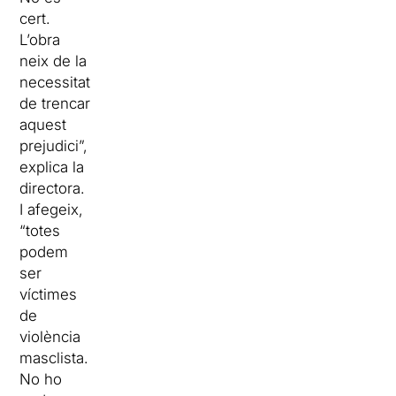
cert.
L’obra
neix de la
necessitat
de trencar
aquest
prejudici”,
explica la
directora.
I afegeix,
“totes
podem
ser
víctimes
de
violència
masclista.
No ho