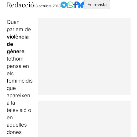
Redacció
Entrevista
18 octubre 2018
Quan
parlem de
violència
de
gènere
,
tothom
pensa en
els
feminicidis
que
apareixen
a la
televisió o
en
aquelles
dones