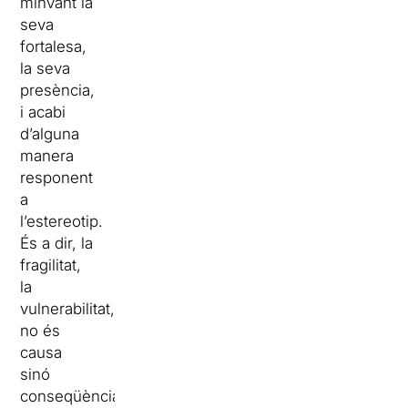
minvant la
seva
fortalesa,
la seva
presència,
i acabi
d’alguna
manera
responent
a
l’estereotip.
És a dir, la
fragilitat,
la
vulnerabilitat,
no és
causa
sinó
conseqüència