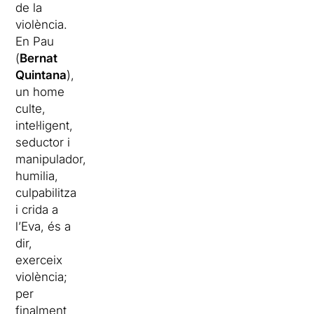
de la
violència.
En Pau
(
Bernat
Quintana
),
un home
culte,
intel·ligent,
seductor i
manipulador,
humilia,
culpabilitza
i crida a
l’Eva, és a
dir,
exerceix
violència;
per
finalment