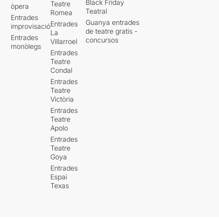
Black Friday
Teatre
òpera
Teatral
Romea
Entrades
Guanya entrades
Entrades
improvisació
de teatre gratis -
La
Entrades
concursos
Villarroel
monòlegs
Entrades
Teatre
Condal
Entrades
Teatre
Victòria
Entrades
Teatre
Apolo
Entrades
Teatre
Goya
Entrades
Espai
Texas